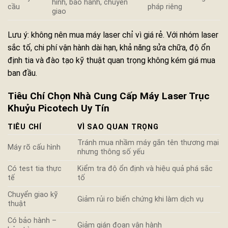
hình, bảo hành, chuyển
cầu
pháp riêng
giao
Lưu ý: không nên mua máy laser chỉ vì giá rẻ. Với nhóm laser
sắc tố, chi phí vận hành dài hạn, khả năng sửa chữa, độ ổn
định tia và đào tạo kỹ thuật quan trọng không kém giá mua
ban đầu.
Tiêu Chí Chọn Nhà Cung Cấp Máy Laser Trục
Khuỷu Picotech Uy Tín
TIÊU CHÍ
VÌ SAO QUAN TRỌNG
Tránh mua nhầm máy gắn tên thương mại
Máy rõ cấu hình
nhưng thông số yếu
Có test tia thực
Kiểm tra độ ổn định và hiệu quả phá sắc
tế
tố
Chuyển giao kỹ
Giảm rủi ro biến chứng khi làm dịch vụ
thuật
Có bảo hành –
Giảm gián đoạn vận hành