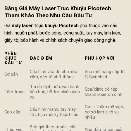
Bảng Giá Máy Laser Trục Khuỷu Picotech
Tham Khảo Theo Nhu Cầu Đầu Tư
Giá
máy laser trục khuỷu Picotech
phụ thuộc vào cấu
hình, nguồn phát, bước sóng, công suất, tay máy, linh kiện,
giấy tờ, bảo hành và chính sách chuyển giao công nghệ.
PHÂN
KHÚC
ĐẶC ĐIỂM
PHÙ HỢP VỚI
ĐẦU TƯ
Cấu hình vừa đủ cho xóa
Spa mới nâng cấp từ
Cơ bản
xăm, sắc tố phổ thông
Q-Switched
Tia ổn định hơn, vận hành
Spa/clinic có tệp
Tầm trung
bền hơn, hỗ trợ nhiều dịch
khách laser ổn định
vụ
Clinic, thẩm mỹ viện,
Cấu hình mạnh, tay máy
Cao cấp
cơ sở làm dịch vụ
tốt, hậu mãi kỹ thuật sâu
nhiều
Báo giá theo model, cấu
Theo yêu
Nhà đầu tư cần giải