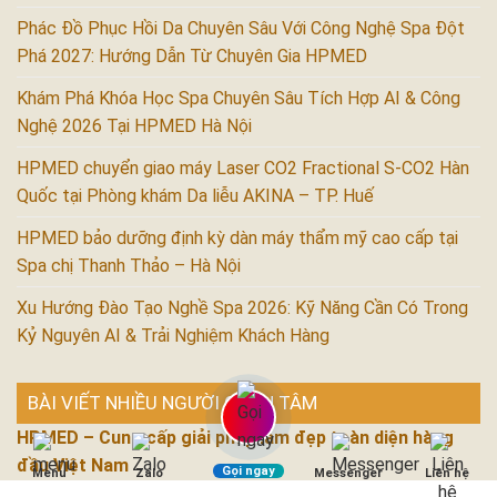
Phác Đồ Phục Hồi Da Chuyên Sâu Với Công Nghệ Spa Đột
Phá 2027: Hướng Dẫn Từ Chuyên Gia HPMED
Khám Phá Khóa Học Spa Chuyên Sâu Tích Hợp AI & Công
Nghệ 2026 Tại HPMED Hà Nội
HPMED chuyển giao máy Laser CO2 Fractional S-CO2 Hàn
Quốc tại Phòng khám Da liễu AKINA – TP. Huế
HPMED bảo dưỡng định kỳ dàn máy thẩm mỹ cao cấp tại
Spa chị Thanh Thảo – Hà Nội
Xu Hướng Đào Tạo Nghề Spa 2026: Kỹ Năng Cần Có Trong
Kỷ Nguyên AI & Trải Nghiệm Khách Hàng
BÀI VIẾT NHIỀU NGƯỜI QUAN TÂM
HPMED – Cung cấp giải pháp làm đẹp toàn diện hàng
đầu Việt Nam
Gọi ngay
Menu
Zalo
Messenger
Liên hệ