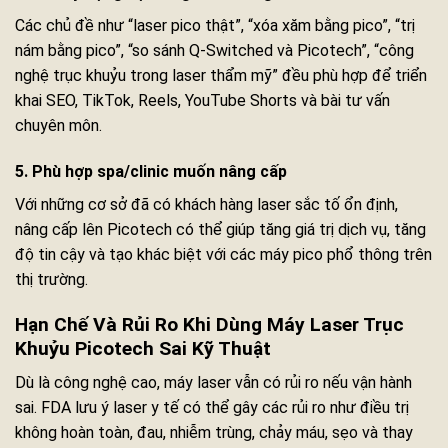
Các chủ đề như “laser pico thật”, “xóa xăm bằng pico”, “trị
nám bằng pico”, “so sánh Q-Switched và Picotech”, “công
nghệ trục khuỷu trong laser thẩm mỹ” đều phù hợp để triển
khai SEO, TikTok, Reels, YouTube Shorts và bài tư vấn
chuyên môn.
5. Phù hợp spa/clinic muốn nâng cấp
Với những cơ sở đã có khách hàng laser sắc tố ổn định,
nâng cấp lên Picotech có thể giúp tăng giá trị dịch vụ, tăng
độ tin cậy và tạo khác biệt với các máy pico phổ thông trên
thị trường.
Hạn Chế Và Rủi Ro Khi Dùng Máy Laser Trục
Khuỷu Picotech Sai Kỹ Thuật
Dù là công nghệ cao, máy laser vẫn có rủi ro nếu vận hành
sai. FDA lưu ý laser y tế có thể gây các rủi ro như điều trị
không hoàn toàn, đau, nhiễm trùng, chảy máu, sẹo và thay