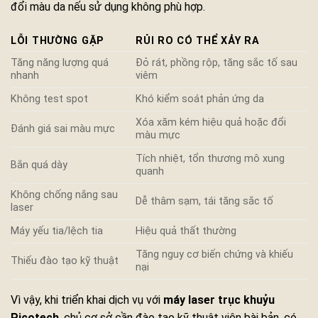
đổi màu da nếu sử dụng không phù hợp.
LỖI THƯỜNG GẶP
RỦI RO CÓ THỂ XẢY RA
Tăng năng lượng quá
Đỏ rát, phồng rộp, tăng sắc tố sau
nhanh
viêm
Không test spot
Khó kiểm soát phản ứng da
Xóa xăm kém hiệu quả hoặc đổi
Đánh giá sai màu mực
màu mực
Tích nhiệt, tổn thương mô xung
Bắn quá dày
quanh
Không chống nắng sau
Dễ thâm sạm, tái tăng sắc tố
laser
Máy yếu tia/lệch tia
Hiệu quả thất thường
Tăng nguy cơ biến chứng và khiếu
Thiếu đào tạo kỹ thuật
nại
Vì vậy, khi triển khai dịch vụ với
máy laser trục khuỷu
Picotech
, chủ cơ sở cần đào tạo kỹ thuật viên bài bản, có