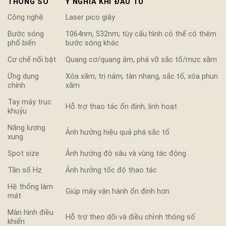
THÔNG SỐ
Ý NGHĨA KHI ĐẦU TƯ
Công nghệ
Laser pico giây
Bước sóng
1064nm, 532nm; tùy cấu hình có thể có thêm
phổ biến
bước sóng khác
Cơ chế nổi bật
Quang cơ/quang âm, phá vỡ sắc tố/mực xăm
Ứng dụng
Xóa xăm, trị nám, tàn nhang, sắc tố, xóa phun
chính
xăm
Tay máy trục
Hỗ trợ thao tác ổn định, linh hoạt
khuỷu
Năng lượng
Ảnh hưởng hiệu quả phá sắc tố
xung
Spot size
Ảnh hưởng độ sâu và vùng tác động
Tần số Hz
Ảnh hưởng tốc độ thao tác
Hệ thống làm
Giúp máy vận hành ổn định hơn
mát
Màn hình điều
Hỗ trợ theo dõi và điều chỉnh thông số
khiển