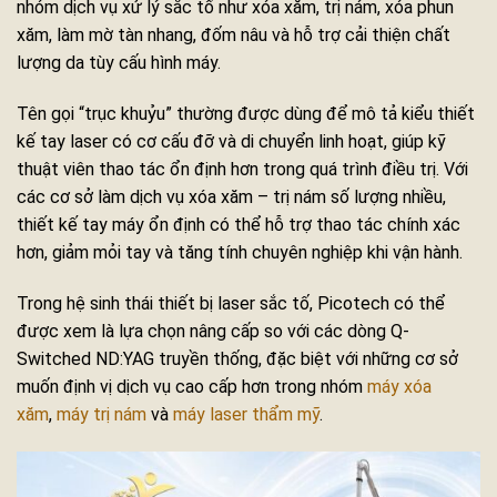
nhóm dịch vụ xử lý sắc tố như xóa xăm, trị nám, xóa phun
xăm, làm mờ tàn nhang, đốm nâu và hỗ trợ cải thiện chất
lượng da tùy cấu hình máy.
Tên gọi “trục khuỷu” thường được dùng để mô tả kiểu thiết
kế tay laser có cơ cấu đỡ và di chuyển linh hoạt, giúp kỹ
thuật viên thao tác ổn định hơn trong quá trình điều trị. Với
các cơ sở làm dịch vụ xóa xăm – trị nám số lượng nhiều,
thiết kế tay máy ổn định có thể hỗ trợ thao tác chính xác
hơn, giảm mỏi tay và tăng tính chuyên nghiệp khi vận hành.
Trong hệ sinh thái thiết bị laser sắc tố, Picotech có thể
được xem là lựa chọn nâng cấp so với các dòng Q-
Switched ND:YAG truyền thống, đặc biệt với những cơ sở
muốn định vị dịch vụ cao cấp hơn trong nhóm
máy xóa
xăm
,
máy trị nám
và
máy laser thẩm mỹ
.