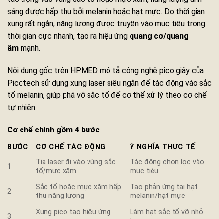
sáng được hấp thụ bởi melanin hoặc hạt mực. Do thời gian
xung rất ngắn, năng lượng được truyền vào mục tiêu trong
thời gian cực nhanh, tạo ra hiệu ứng
quang cơ/quang
âm
mạnh.
Nội dung gốc trên HPMED mô tả công nghệ pico giây của
Picotech sử dụng xung laser siêu ngắn để tác động vào sắc
tố melanin, giúp phá vỡ sắc tố để cơ thể xử lý theo cơ chế
tự nhiên.
Cơ chế chính gồm 4 bước
BƯỚC
CƠ CHẾ TÁC ĐỘNG
Ý NGHĨA THỰC TẾ
Tia laser đi vào vùng sắc
Tác động chọn lọc vào
1
tố/mực xăm
mục tiêu
Sắc tố hoặc mực xăm hấp
Tạo phản ứng tại hạt
2
thụ năng lượng
melanin/hạt mực
Xung pico tạo hiệu ứng
Làm hạt sắc tố vỡ nhỏ
3