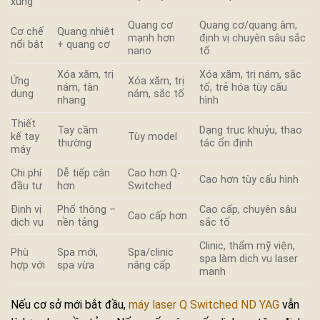
xung
Quang cơ
Quang cơ/quang âm,
Cơ chế
Quang nhiệt
mạnh hơn
định vị chuyên sâu sắc
nổi bật
+ quang cơ
nano
tố
Xóa xăm, trị
Xóa xăm, trị nám, sắc
Ứng
Xóa xăm, trị
nám, tàn
tố, trẻ hóa tùy cấu
dụng
nám, sắc tố
nhang
hình
Thiết
Tay cầm
Dạng trục khuỷu, thao
kế tay
Tùy model
thường
tác ổn định
máy
Chi phí
Dễ tiếp cận
Cao hơn Q-
Cao hơn tùy cấu hình
đầu tư
hơn
Switched
Định vị
Phổ thông –
Cao cấp, chuyên sâu
Cao cấp hơn
dịch vụ
nền tảng
sắc tố
Clinic, thẩm mỹ viện,
Phù
Spa mới,
Spa/clinic
spa làm dịch vụ laser
hợp với
spa vừa
nâng cấp
mạnh
Nếu cơ sở mới bắt đầu,
máy laser Q Switched ND YAG
vẫn