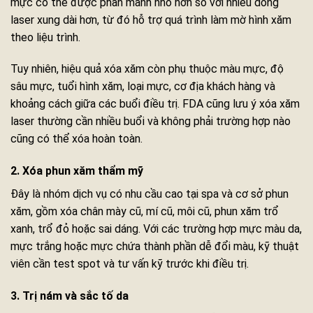
mực có thể được phân mảnh nhỏ hơn so với nhiều dòng
laser xung dài hơn, từ đó hỗ trợ quá trình làm mờ hình xăm
theo liệu trình.
Tuy nhiên, hiệu quả xóa xăm còn phụ thuộc màu mực, độ
sâu mực, tuổi hình xăm, loại mực, cơ địa khách hàng và
khoảng cách giữa các buổi điều trị. FDA cũng lưu ý xóa xăm
laser thường cần nhiều buổi và không phải trường hợp nào
cũng có thể xóa hoàn toàn.
2. Xóa phun xăm thẩm mỹ
Đây là nhóm dịch vụ có nhu cầu cao tại spa và cơ sở phun
xăm, gồm xóa chân mày cũ, mí cũ, môi cũ, phun xăm trổ
xanh, trổ đỏ hoặc sai dáng. Với các trường hợp mực màu da,
mực trắng hoặc mực chứa thành phần dễ đổi màu, kỹ thuật
viên cần test spot và tư vấn kỹ trước khi điều trị.
3. Trị nám và sắc tố da