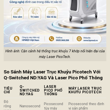
Hình ảnh: Cận cảnh hệ thống trục khuỷu 7 khớp nối hiện đại của
máy Laser PicoTech.
So Sánh Máy Laser Trục Khuỷu Picotech Với
Q-Switched ND:YAG Và Laser Pico Phổ Thông
Q-
LASER
TIÊU
MÁY LASER TRỤC
SWITCHED
PICO PHỔ
CHÍ
KHUỶU PICOTECH
ND:YAG
THÔNG
Độ
Picosecond
Picosecond theo định
rộng
Nanosecond
tùy máy
vị sản phẩm