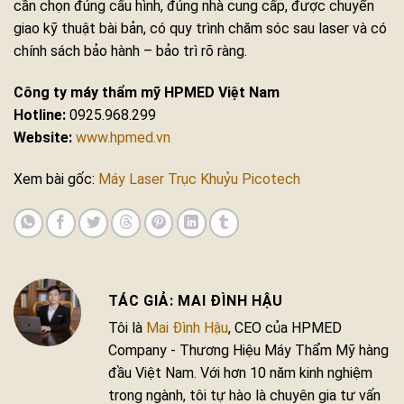
cần chọn đúng cấu hình, đúng nhà cung cấp, được chuyển
giao kỹ thuật bài bản, có quy trình chăm sóc sau laser và có
chính sách bảo hành – bảo trì rõ ràng.
Công ty máy thẩm mỹ HPMED Việt Nam
Hotline:
0925.968.299
Website:
www.hpmed.vn
Xem bài gốc:
Máy Laser Trục Khuỷu Picotech
MAI ĐÌNH HẬU
Tôi là
Mai Đình Hậu
, CEO của HPMED
Company - Thương Hiệu Máy Thẩm Mỹ hàng
đầu Việt Nam. Với hơn 10 năm kinh nghiệm
trong ngành, tôi tự hào là chuyên gia tư vấn