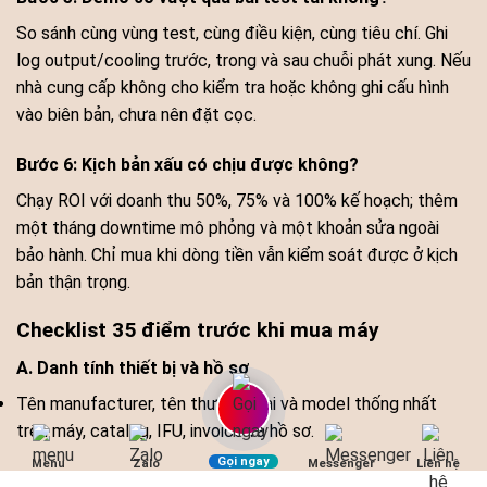
So sánh cùng vùng test, cùng điều kiện, cùng tiêu chí. Ghi
log output/cooling trước, trong và sau chuỗi phát xung. Nếu
nhà cung cấp không cho kiểm tra hoặc không ghi cấu hình
vào biên bản, chưa nên đặt cọc.
Bước 6: Kịch bản xấu có chịu được không?
Chạy ROI với doanh thu 50%, 75% và 100% kế hoạch; thêm
một tháng downtime mô phỏng và một khoản sửa ngoài
bảo hành. Chỉ mua khi dòng tiền vẫn kiểm soát được ở kịch
bản thận trọng.
Checklist 35 điểm trước khi mua máy
A. Danh tính thiết bị và hồ sơ
Tên manufacturer, tên thương mại và model thống nhất
trên máy, catalog, IFU, invoice và hồ sơ.
Gọi ngay
Menu
Zalo
Messenger
Liên hệ
Serial trên thân máy, tay cầm và biên bản bàn giao được