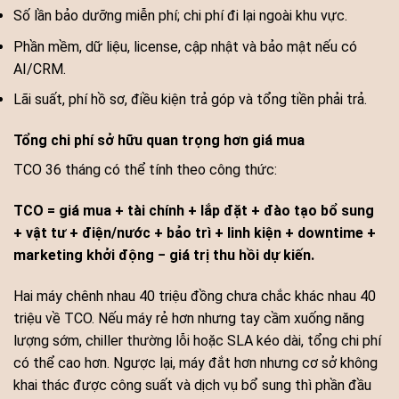
Số lần bảo dưỡng miễn phí; chi phí đi lại ngoài khu vực.
Phần mềm, dữ liệu, license, cập nhật và bảo mật nếu có
AI/CRM.
Lãi suất, phí hồ sơ, điều kiện trả góp và tổng tiền phải trả.
Tổng chi phí sở hữu quan trọng hơn giá mua
TCO 36 tháng có thể tính theo công thức:
TCO = giá mua + tài chính + lắp đặt + đào tạo bổ sung
+ vật tư + điện/nước + bảo trì + linh kiện + downtime +
marketing khởi động − giá trị thu hồi dự kiến.
Hai máy chênh nhau 40 triệu đồng chưa chắc khác nhau 40
triệu về TCO. Nếu máy rẻ hơn nhưng tay cầm xuống năng
lượng sớm, chiller thường lỗi hoặc SLA kéo dài, tổng chi phí
có thể cao hơn. Ngược lại, máy đắt hơn nhưng cơ sở không
khai thác được công suất và dịch vụ bổ sung thì phần đầu