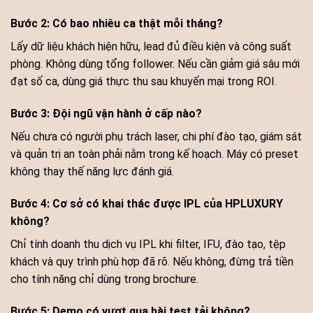
Bước 2: Có bao nhiêu ca thật mỗi tháng?
Lấy dữ liệu khách hiện hữu, lead đủ điều kiện và công suất
phòng. Không dùng tổng follower. Nếu cần giảm giá sâu mới
đạt số ca, dùng giá thực thu sau khuyến mại trong ROI.
Bước 3: Đội ngũ vận hành ở cấp nào?
Nếu chưa có người phụ trách laser, chi phí đào tạo, giám sát
và quản trị an toàn phải nằm trong kế hoạch. Máy có preset
không thay thế năng lực đánh giá.
Bước 4: Cơ sở có khai thác được IPL của HPLUXURY
không?
Chỉ tính doanh thu dịch vụ IPL khi filter, IFU, đào tạo, tệp
khách và quy trình phù hợp đã rõ. Nếu không, đừng trả tiền
cho tính năng chỉ dùng trong brochure.
Bước 5: Demo có vượt qua bài test tải không?