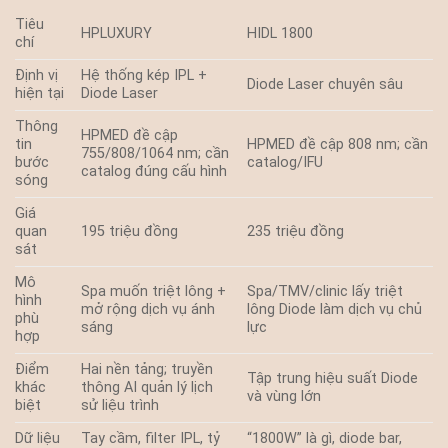
Tiêu
HPLUXURY
HIDL 1800
chí
Định vị
Hệ thống kép IPL +
Diode Laser chuyên sâu
hiện tại
Diode Laser
Thông
HPMED đề cập
tin
HPMED đề cập 808 nm; cần
755/808/1064 nm; cần
bước
catalog/IFU
catalog đúng cấu hình
sóng
Giá
quan
195 triệu đồng
235 triệu đồng
sát
Mô
Spa muốn triệt lông +
Spa/TMV/clinic lấy triệt
hình
mở rộng dịch vụ ánh
lông Diode làm dịch vụ chủ
phù
sáng
lực
hợp
Điểm
Hai nền tảng; truyền
Tập trung hiệu suất Diode
khác
thông AI quản lý lịch
và vùng lớn
biệt
sử liệu trình
Dữ liệu
Tay cầm, filter IPL, tỷ
“1800W” là gì, diode bar,