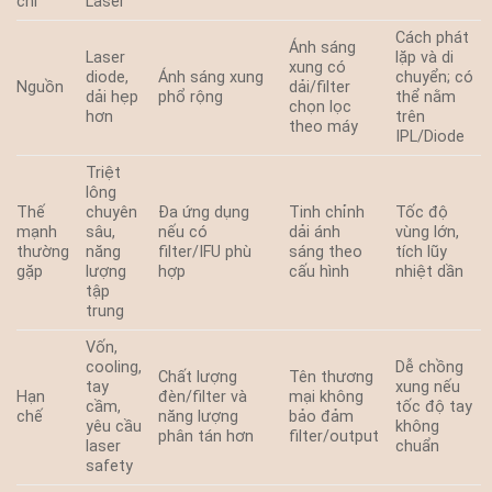
chí
Laser
Cách phát
Ánh sáng
Laser
lặp và di
xung có
diode,
Ánh sáng xung
chuyển; có
Nguồn
dải/filter
dải hẹp
phổ rộng
thể nằm
chọn lọc
hơn
trên
theo máy
IPL/Diode
Triệt
lông
Thế
chuyên
Đa ứng dụng
Tinh chỉnh
Tốc độ
mạnh
sâu,
nếu có
dải ánh
vùng lớn,
thường
năng
filter/IFU phù
sáng theo
tích lũy
gặp
lượng
hợp
cấu hình
nhiệt dần
tập
trung
Vốn,
cooling,
Dễ chồng
Chất lượng
Tên thương
tay
xung nếu
Hạn
đèn/filter và
mại không
cầm,
tốc độ tay
chế
năng lượng
bảo đảm
yêu cầu
không
phân tán hơn
filter/output
laser
chuẩn
safety