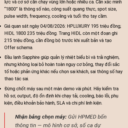
lực và cơ sở cần chạy vùng lớn hoặc nhiều ca. Cần xác minh
“1800” là thông số nào, công suất quang thực, spot size,
pulse width, frequency, cooling và tuổi thọ tay cầm.
Giá quan sát ngày 04/08/2026: HPLUXURY 195 triệu đồng;
HIDL 1800 235 triệu đồng. Trang HIDL còn một đoạn ghi
215 triệu đồng, cần đồng bộ trước khi xuất bản và tạo
Offer schema.
Đầu lạnh Sapphire giúp quản lý nhiệt biểu bì và trải nghiệm,
nhưng không loại bỏ hoàn toàn nguy cơ bỏng, thay đổi sắc
tố hoặc phản ứng khác nếu chọn sai khách, sai thông số hay
thao tác sai.
Đừng chốt máy sau một màn demo vài phút. Hãy kiểm tra
hồ sơ, output, độ ổn định khi chạy tải, cooling, báo lỗi, phụ
kiện, điều khoản bảo hành, SLA và chi phí linh kiện.
Nhận bảng chọn máy:
Gửi HPMED bốn
thông tin — mô hình cơ sở, số ca dự