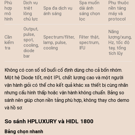
Phù
Dịch vụ
Spa muốn
Phụ thuộc
hợp
triệt
Spa đa dịch vụ
dải ánh
nền tảng
mô
lông
ánh sáng
sáng chọn
máy và
hình
chủ lực
lọc
protocol
Output,
Năng
pulse,
Cần
Spectrum/filter,
Filter thật,
lượng/xung,
spot,
kiểm
lamp, pulse,
spectrum,
Hz, tốc độ
cooling,
tra
cooling
IFU
tay, tổng
diode
tích lũy
bar
Không có con số số buổi cố định dùng cho cả bốn nhóm.
Một hệ Diode tốt, một IPL chất lượng cao và một người
vận hành giỏi có thể cho kết quả khác xa thiết bị cùng nhãn
nhưng cấu hình thấp hoặc vận hành không chuẩn. Bảng so
sánh nên giúp chọn nền tảng phù hợp, không thay cho demo
và hồ sơ.
So sánh HPLUXURY và HIDL 1800
Bảng chọn nhanh