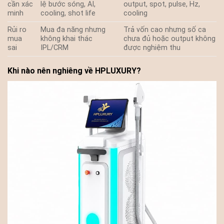
cần xác
lệ bước sóng, AI,
output, spot, pulse, Hz,
minh
cooling, shot life
cooling
Rủi ro
Mua đa năng nhưng
Trả vốn cao nhưng số ca
mua
không khai thác
chưa đủ hoặc output không
sai
IPL/CRM
được nghiệm thu
Khi nào nên nghiêng về HPLUXURY?