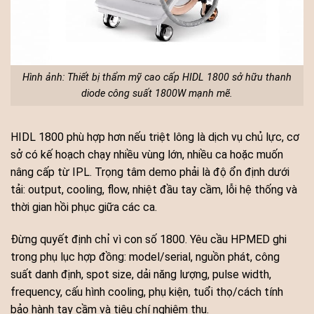
Hình ảnh: Thiết bị thẩm mỹ cao cấp HIDL 1800 sở hữu thanh
diode công suất 1800W mạnh mẽ.
HIDL 1800 phù hợp hơn nếu triệt lông là dịch vụ chủ lực, cơ
sở có kế hoạch chạy nhiều vùng lớn, nhiều ca hoặc muốn
nâng cấp từ IPL. Trọng tâm demo phải là độ ổn định dưới
tải: output, cooling, flow, nhiệt đầu tay cầm, lỗi hệ thống và
thời gian hồi phục giữa các ca.
Đừng quyết định chỉ vì con số 1800. Yêu cầu HPMED ghi
trong phụ lục hợp đồng: model/serial, nguồn phát, công
suất danh định, spot size, dải năng lượng, pulse width,
frequency, cấu hình cooling, phụ kiện, tuổi thọ/cách tính
bảo hành tay cầm và tiêu chí nghiệm thu.