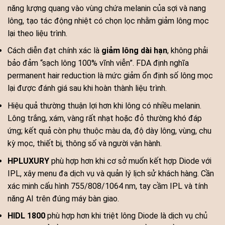
năng lượng quang vào vùng chứa melanin của sợi và nang
lông, tạo tác động nhiệt có chọn lọc nhằm giảm lông mọc
lại theo liệu trình.
Cách diễn đạt chính xác là
giảm lông dài hạn
, không phải
bảo đảm “sạch lông 100% vĩnh viễn”. FDA định nghĩa
permanent hair reduction là mức giảm ổn định số lông mọc
lại được đánh giá sau khi hoàn thành liệu trình.
Hiệu quả thường thuận lợi hơn khi lông có nhiều melanin.
Lông trắng, xám, vàng rất nhạt hoặc đỏ thường khó đáp
ứng; kết quả còn phụ thuộc màu da, độ dày lông, vùng, chu
kỳ mọc, thiết bị, thông số và người vận hành.
HPLUXURY
phù hợp hơn khi cơ sở muốn kết hợp Diode với
IPL, xây menu đa dịch vụ và quản lý lịch sử khách hàng. Cần
xác minh cấu hình 755/808/1064 nm, tay cầm IPL và tính
năng AI trên đúng máy bàn giao.
HIDL 1800
phù hợp hơn khi triệt lông Diode là dịch vụ chủ