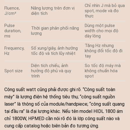
Chỉ nhìn J mà bỏ qua
Fluence,
Năng lượng trên đơn vị
spot, mode và đo
J/cm²
diện tích
thực
Pulse
Dùng một pulse
Thời gian phân phối năng
duration,
width cho mọi độ
lượng
ms
dày lông
Tăng Hz nhưng
Frequency,
Số xung/giây, ảnh hưởng
không đổi tốc độ đi
Hz
tốc độ và tích lũy nhiệt
tay
Diện tích chiếu, ảnh
So tốc độ máy mà
Spot size
hưởng độ phủ và quy
không chuẩn hóa
trình
spot
Công suất watt cũng phải được ghi rõ. “Công suất toàn
máy” là lượng điện hệ thống tiêu thụ; “công suất nguồn
laser” là thông số của module/handpiece; “công suất quang
tại đầu ra” là đại lượng khác. Nếu tên model HIDL 1800 ám
chỉ 1800W, HPMED cần nói rõ đó là lớp công suất nào và
cung cấp catalog hoặc biên bản đo tương ứng.