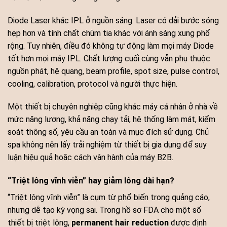
Diode Laser khác IPL ở nguồn sáng. Laser có dải bước sóng
hẹp hơn và tính chất chùm tia khác với ánh sáng xung phổ
rộng. Tuy nhiên, điều đó không tự động làm mọi máy Diode
tốt hơn mọi máy IPL. Chất lượng cuối cùng vẫn phụ thuộc
nguồn phát, hệ quang, beam profile, spot size, pulse control,
cooling, calibration, protocol và người thực hiện.
Một thiết bị chuyên nghiệp cũng khác máy cá nhân ở nhà về
mức năng lượng, khả năng chạy tải, hệ thống làm mát, kiểm
soát thông số, yêu cầu an toàn và mục đích sử dụng. Chủ
spa không nên lấy trải nghiệm từ thiết bị gia dụng để suy
luận hiệu quả hoặc cách vận hành của máy B2B.
“Triệt lông vĩnh viễn” hay giảm lông dài hạn?
“Triệt lông vĩnh viễn” là cụm từ phổ biến trong quảng cáo,
nhưng dễ tạo kỳ vọng sai. Trong hồ sơ FDA cho một số
thiết bị triệt lông,
permanent hair reduction
được định