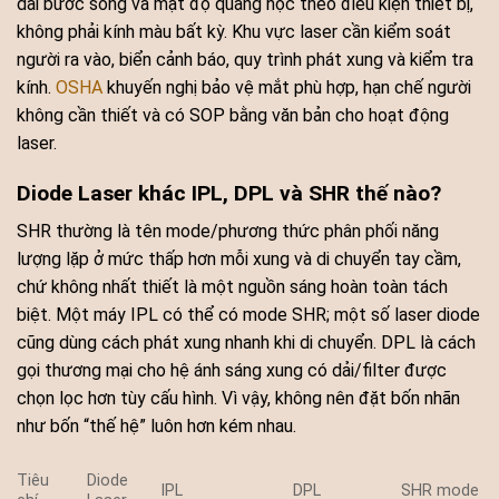
dải bước sóng và mật độ quang học theo điều kiện thiết bị,
không phải kính màu bất kỳ. Khu vực laser cần kiểm soát
người ra vào, biển cảnh báo, quy trình phát xung và kiểm tra
kính.
OSHA
khuyến nghị bảo vệ mắt phù hợp, hạn chế người
không cần thiết và có SOP bằng văn bản cho hoạt động
laser.
Diode Laser khác IPL, DPL và SHR thế nào?
SHR thường là tên mode/phương thức phân phối năng
lượng lặp ở mức thấp hơn mỗi xung và di chuyển tay cầm,
chứ không nhất thiết là một nguồn sáng hoàn toàn tách
biệt. Một máy IPL có thể có mode SHR; một số laser diode
cũng dùng cách phát xung nhanh khi di chuyển. DPL là cách
gọi thương mại cho hệ ánh sáng xung có dải/filter được
chọn lọc hơn tùy cấu hình. Vì vậy, không nên đặt bốn nhãn
như bốn “thế hệ” luôn hơn kém nhau.
Tiêu
Diode
IPL
DPL
SHR mode