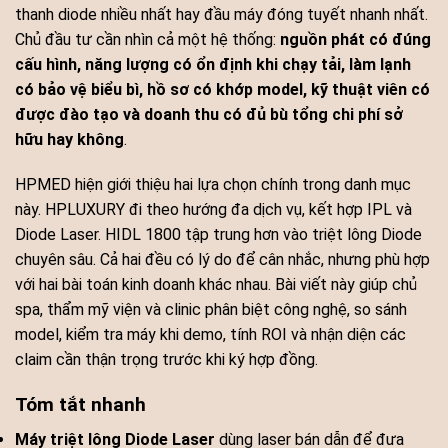
thanh diode nhiều nhất hay đầu máy đóng tuyết nhanh nhất.
Chủ đầu tư cần nhìn cả một hệ thống:
nguồn phát có đúng
cấu hình, năng lượng có ổn định khi chạy tải, làm lạnh
có bảo vệ biểu bì, hồ sơ có khớp model, kỹ thuật viên có
được đào tạo và doanh thu có đủ bù tổng chi phí sở
hữu hay không
.
HPMED hiện giới thiệu hai lựa chọn chính trong danh mục
này. HPLUXURY đi theo hướng đa dịch vụ, kết hợp IPL và
Diode Laser. HIDL 1800 tập trung hơn vào triệt lông Diode
chuyên sâu. Cả hai đều có lý do để cân nhắc, nhưng phù hợp
với hai bài toán kinh doanh khác nhau. Bài viết này giúp chủ
spa, thẩm mỹ viện và clinic phân biệt công nghệ, so sánh
model, kiểm tra máy khi demo, tính ROI và nhận diện các
claim cần thận trọng trước khi ký hợp đồng.
Tóm tắt nhanh
Máy triệt lông Diode Laser
dùng laser bán dẫn để đưa