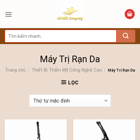
Bỏ
qua
nội
dung
Tìm
kiếm:
Máy Trị Rạn Da
Trang chủ
Thiết Bị Thẩm Mỹ Công Nghệ Cao
/
/
Máy Trị Rạn Da
LỌC