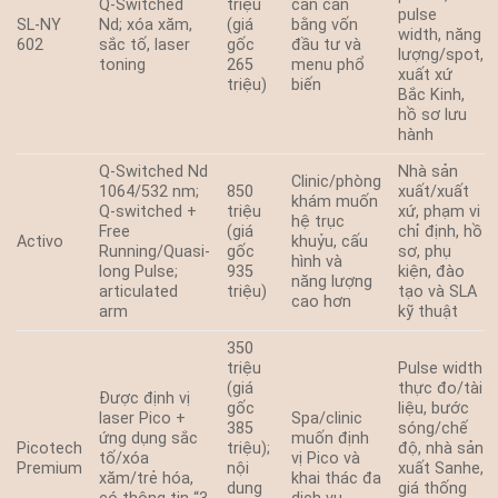
Q-Switched
triệu
cần cân
pulse
SL-NY
Nd; xóa xăm,
(giá
bằng vốn
width, năng
602
sắc tố, laser
gốc
đầu tư và
lượng/spot,
toning
265
menu phổ
xuất xứ
triệu)
biến
Bắc Kinh,
hồ sơ lưu
hành
Q-Switched Nd
Nhà sản
Clinic/phòng
1064/532 nm;
850
xuất/xuất
khám muốn
Q-switched +
triệu
xứ, phạm vi
hệ trục
Free
(giá
chỉ định, hồ
Activo
khuỷu, cấu
Running/Quasi-
gốc
sơ, phụ
hình và
long Pulse;
935
kiện, đào
năng lượng
articulated
triệu)
tạo và SLA
cao hơn
arm
kỹ thuật
350
triệu
Pulse width
(giá
thực đo/tài
Được định vị
gốc
liệu, bước
laser Pico +
Spa/clinic
385
sóng/chế
ứng dụng sắc
muốn định
Picotech
triệu);
độ, nhà sản
tố/xóa
vị Pico và
Premium
nội
xuất Sanhe,
xăm/trẻ hóa,
khai thác đa
dung
giá thống