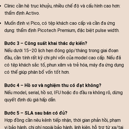
Clinic cần hệ trục khuỷu, nhiều chế độ và cấu hình cao hơn:
thẩm định Activo.
Muốn định vị Pico, có tệp khách cao cấp và cần đa ứng
dụng: thẩm định Picotech Premium, đặc biệt pulse width.
Bước 3 – Công suất khai thác dự kiến?
Nếu dưới 15–20 lịch hẹn đóng góp/tháng trong giai đoạn
đầu, cần tính rất kỹ chi phí vốn của model cao cấp. Nếu đã
có tệp khách sắc tố, phun xăm và trẻ hóa, máy đa ứng dụng
có thể giúp phân bổ vốn tốt hơn.
Bước 4 – Hồ sơ và nghiệm thu có đạt không?
Nếu model, serial, hồ sơ, IFU hoặc đo đầu ra không rõ, dừng
quyết định dù giá hấp dẫn.
Bước 5 – SLA sau bán có đủ?
Hợp đồng cần nêu kênh tiếp nhận, thời gian phản hồi, phạm
vi bảo hành, chi phí ngoài bảo hành, linh kiện, hỗ trợ từ xa/tại