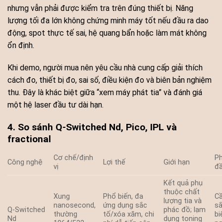
nhưng vẫn phải được kiểm tra trên đúng thiết bị. Năng
lượng tối đa lớn không chứng minh máy tốt nếu đầu ra dao
động, spot thực tế sai, hệ quang bẩn hoặc làm mát không
ổn định.
Khi demo, người mua nên yêu cầu nhà cung cấp giải thích
cách đo, thiết bị đo, sai số, điều kiện đo và biên bản nghiệm
thu. Đây là khác biệt giữa “xem máy phát tia” và đánh giá
một hệ laser đầu tư dài hạn.
4. So sánh Q-Switched Nd, Pico, IPL và
fractional
Cơ chế/định
P
Công nghệ
Lợi thế
Giới hạn
vị
đầ
Kết quả phụ
thuộc chất
Xung
Phổ biến, đa
C
lượng tia và
nanosecond,
ứng dụng sắc
sắ
Q-Switched
phác đồ; lạm
thường
tố/xóa xăm, chi
bi
Nd
dụng toning