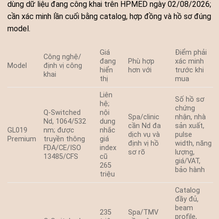
dùng dữ liệu đang công khai trên HPMED ngày 02/08/2026;
cần xác minh lần cuối bằng catalog, hợp đồng và hồ sơ đúng
model.
Giá
Điểm phải
Công nghệ/
đang
Phù hợp
xác minh
Model
định vị công
hiển
hơn với
trước khi
khai
thị
mua
Liên
Số hồ sơ
hệ;
chứng
Q-Switched
nội
Spa/clinic
nhận, nhà
Nd, 1064/532
dung
cần Nd đa
sản xuất,
GL019
nm; được
nhắc
dịch vụ và
pulse
Premium
truyền thông
giá
định vị hồ
width, năng
FDA/CE/ISO
index
sơ rõ
lượng,
13485/CFS
cũ
giá/VAT,
265
bảo hành
triệu
Catalog
đầy đủ,
beam
235
Spa/TMV
profile,