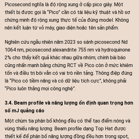
Picosecond nghĩa là độ rộng xung ở cấp pico giây. Một
thiết bị được gọi là “Pico” cần có tài liệu kỹ thuật và hồ sơ
chứng minh độ rộng xung thực tế của đúng model. Không
nên kết luận từ vỏ máy, giao diện hoặc tên sản phẩm.
Nghiên cứu ngẫu nhiên năm 2023 so sánh picosecond Nd
1064 nm, picosecond alexandrite 755 nm và hydroquinone
2% cho thấy kết quả khác nhau giữa nhóm; chính bài báo
cũng nhấn mạnh bằng chứng RCT về Pico còn ở mức khiêm
tốn và điều trị bôi vẫn có vai trò nền tảng. Thông điệp đúng
là “Pico có tiềm năng và có dữ liệu tích cực”, không phải
“Pico luôn thắng mọi công nghệ”.
3.4. Beam profile và năng lượng ổn định quan trọng hơn
số mJ quảng cáo
Một chùm tia phân bố không đều có thể tạo điểm nóng và
vùng thiếu năng lượng. Beam profile dạng Top Hat được
thiết kế để phân bố năng lượng đồng đều hơn trong spot,