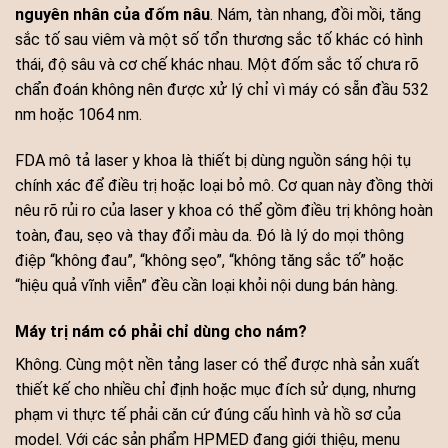
nguyên nhân của đốm nâu
. Nám, tàn nhang, đồi mồi, tăng
sắc tố sau viêm và một số tổn thương sắc tố khác có hình
thái, độ sâu và cơ chế khác nhau. Một đốm sắc tố chưa rõ
chẩn đoán không nên được xử lý chỉ vì máy có sẵn đầu 532
nm hoặc 1064 nm.
FDA mô tả laser y khoa là thiết bị dùng nguồn sáng hội tụ
chính xác để điều trị hoặc loại bỏ mô. Cơ quan này đồng thời
nêu rõ rủi ro của laser y khoa có thể gồm điều trị không hoàn
toàn, đau, sẹo và thay đổi màu da. Đó là lý do mọi thông
điệp “không đau”, “không sẹo”, “không tăng sắc tố” hoặc
“hiệu quả vĩnh viễn” đều cần loại khỏi nội dung bán hàng.
Máy trị nám có phải chỉ dùng cho nám?
Không. Cùng một nền tảng laser có thể được nhà sản xuất
thiết kế cho nhiều chỉ định hoặc mục đích sử dụng, nhưng
phạm vi thực tế phải căn cứ đúng cấu hình và hồ sơ của
model. Với các sản phẩm HPMED đang giới thiệu, menu