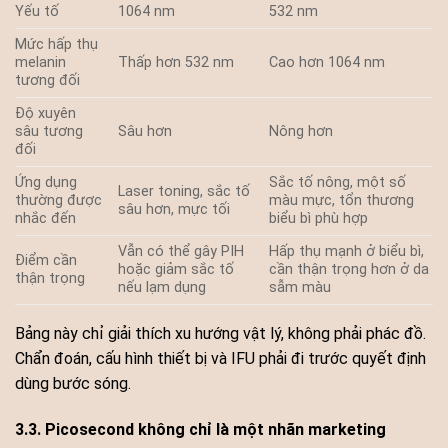
Yếu tố
1064 nm
532 nm
Mức hấp thụ
melanin
Thấp hơn 532 nm
Cao hơn 1064 nm
tương đối
Độ xuyên
sâu tương
Sâu hơn
Nông hơn
đối
Ứng dụng
Sắc tố nông, một số
Laser toning, sắc tố
thường được
màu mực, tổn thương
sâu hơn, mực tối
nhắc đến
biểu bì phù hợp
Vẫn có thể gây PIH
Hấp thụ mạnh ở biểu bì,
Điểm cần
hoặc giảm sắc tố
cần thận trọng hơn ở da
thận trọng
nếu lạm dụng
sẫm màu
Bảng này chỉ giải thích xu hướng vật lý, không phải phác đồ.
Chẩn đoán, cấu hình thiết bị và IFU phải đi trước quyết định
dùng bước sóng.
3.3. Picosecond không chỉ là một nhãn marketing