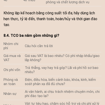
40
40 triệu
phòng và chất lượng dịch vụ
Không lập kế hoạch bằng công suất tối đa; hãy dùng lịch
hẹn thực, tỷ lệ đến, thanh toán, hoàn/hủy và thời gian đào
tạo.
8.4. TCO ba năm gồm những gì?
Nhóm chi
Câu hỏi cần trả lời
phí
Giá mua và
Giá sau VAT là bao nhiêu? Có phí nhập khẩu/giao
VAT
lắp không?
Trả thẳng, vay hay trả góp? Lãi và phí hồ sơ bao
Chi phí vốn
nhiêu?
Phòng và
Điện, điều hòa, biển cảnh báo, khóa, kính, kiểm
an toàn
soát phản xạ đã đủ chưa?
Ai vận hành, ai chịu trách nhiệm chuyên môn, chi
Nhân sự
phí đào tạo lại?
Vật tư tiêu hao, chăm sóc hỗ trợ và chi phí xử lý