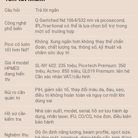
Câu hỏi
Trả lời ngắn
Q-Switched Nd 1064/532 nm và picosecond;
Công nghệ
IPL/fractional có thể là lựa chọn bổ trợ trong
phổ biến
một số trường hợp
Không. Xung ngắn hơn không thay thế chẩn
Pico có luôn
đoán, chất lượng tia, thông số, kỹ thuật và
tốt hơn Nd?
chăm sóc duy trì
Giá 4 model
SL-NY 602: 235 triệu; Picotech Premium: 350
HPMED
triệu; Activo: 850 triệu; GL019 Premium: liên hệ.
đang hiển
Cần xác nhận VAT/cấu hình
thị
PIH, giảm sắc tố, thay đổi màu da, đau, sẹo,
Rủi ro cần
điều trị không hoàn toàn và nguy cơ mắt khi
quản trị
dùng sai
Nhà sản xuất, model, serial, hồ sơ lưu hành áp
Hồ sơ cần
dụng, nhãn laser, IFU, CO/CQ, hóa đơn, điều kiện
kiểm tra
bảo hành
Độ ổn định năng lượng, beam profile, spot size,
Nghiệm thu
hệ làm mát, interlock, dừng khẩn cấp, kính đúng