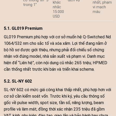
có thông tin “3
dịch vụ
khác
nhất, phạm
trong 1”
nhắc
vi mạch
15.000
máu
USD
5.1. GL019 Premium
GL019 Premium phù hợp với cơ sở muốn hệ Q-Switched Nd
1064/532 nm cho sắc tố và xóa xăm. Lợi thế đang nằm ở
bộ hồ sơ được giới thiệu, nhưng phải đối chiếu số chứng
nhận với đúng model, nhà sản xuất và phạm vi. Danh mục
hiện để “Liên hệ”, còn nội dung cũ nhắc 265 triệu; HPMED
cần thống nhất trước khi bán và triển khai schema.
5.2. SL-NY 602
SL-NY 602 có mức giá công khai thấp nhất, phù hợp hơn với
cơ sở cần kiểm soát vốn. Trước khi ký, yêu cầu thông số
gốc về pulse width, spot size, tần số, năng lượng, beam
profile và làm mát; đồng thời xác nhận 235 triệu đã gồm
VAT, kính, phụ kiện, đào tạo, giao lắp và bảo hành hay chưa.