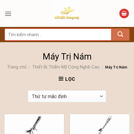
Bỏ
qua
nội
dung
Tìm
kiếm:
Máy Trị Nám
Trang chủ
Thiết Bị Thẩm Mỹ Công Nghệ Cao
/
/
Máy Trị Nám
LỌC