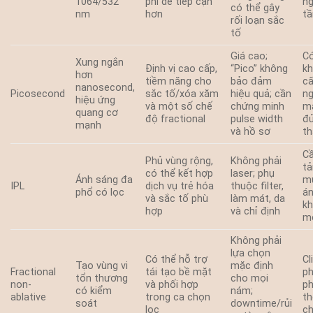
1064/532
phí dễ tiếp cận
n
có thể gây
nm
hơn
tầ
rối loạn sắc
tố
Giá cao;
C
Xung ngắn
Định vị cao cấp,
“Pico” không
k
hơn
tiềm năng cho
bảo đảm
cấ
nanosecond,
Picosecond
sắc tố/xóa xăm
hiệu quả; cần
ng
hiệu ứng
và một số chế
chứng minh
ma
quang cơ
độ fractional
pulse width
đủ
mạnh
và hồ sơ
t
C
Phủ vùng rộng,
Không phải
tả
có thể kết hợp
laser; phụ
Ánh sáng đa
mụ
IPL
dịch vụ trẻ hóa
thuộc filter,
phổ có lọc
án
và sắc tố phù
làm mát, da
kh
hợp
và chỉ định
m
Không phải
lựa chọn
Có thể hỗ trợ
Cl
Tạo vùng vi
mặc định
Fractional
tái tạo bề mặt
p
tổn thương
cho mọi
non-
và phối hợp
ph
có kiểm
nám;
ablative
trong ca chọn
th
soát
downtime/rủi
lọc
c