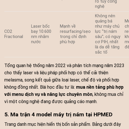
ro tùy công
nghệ
Không nên
quảng bá
Mụ
Laser bốc
Mạnh về
như máy chủ
ch
CO2
bay 10.600
resurfacing/sẹo
lực “trị nám
re
Fractional
nm nhắm
trong chỉ định
sâu”; có nguy
kh
nước
phù hợp
cơ PIH, nhất
mu
là da dễ tăng
đ
sắc tố
Tổng quan hệ thống năm 2022 và phân tích mạng năm 2023
cho thấy laser và liệu pháp phối hợp có thể cải thiện
melasma, song kết quả giữa loại laser, chế độ và phối hợp
không đồng nhất. Bài học đầu tư là:
mua nền tảng phù hợp
với menu dịch vụ và năng lực chuyên môn
, không mua chỉ
vì một công nghệ đang được quảng cáo mạnh.
5. Ma trận 4 model máy trị nám tại HPMED
Trang danh mục hiện hiển thị bốn sản phẩm. Bảng dưới đây