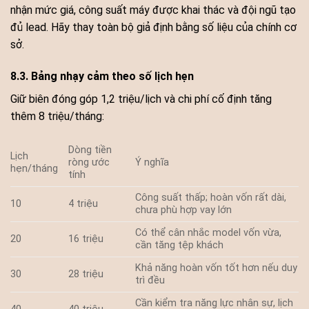
nhận mức giá, công suất máy được khai thác và đội ngũ tạo
đủ lead. Hãy thay toàn bộ giả định bằng số liệu của chính cơ
sở.
8.3. Bảng nhạy cảm theo số lịch hẹn
Giữ biên đóng góp 1,2 triệu/lịch và chi phí cố định tăng
thêm 8 triệu/tháng:
Dòng tiền
Lịch
ròng ước
Ý nghĩa
hẹn/tháng
tính
Công suất thấp; hoàn vốn rất dài,
10
4 triệu
chưa phù hợp vay lớn
Có thể cân nhắc model vốn vừa,
20
16 triệu
cần tăng tệp khách
Khả năng hoàn vốn tốt hơn nếu duy
30
28 triệu
trì đều
Cần kiểm tra năng lực nhân sự, lịch