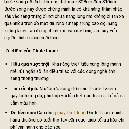
bước sóng cố định, thường đạt mức 808nm đến 810nm.
Bước sóng này được chứng minh là có khả năng thâm nhập
sâu vào tầng trung bì nơi chứa nang lông mà không bị tán xạ
quá nhiều trên bề mặt da. Nhờ sự tập trung cao độ, năng
lượng laser tác động chính xác vào melanin, làm suy yếu
nguồn dinh dưỡng nuôi lông.
Ưu điểm của Diode Laser:
Hiệu quả vượt trội:
Khả năng triệt tiêu nang lông mạnh
mẽ, rút ngắn số lần điều trị so với các công nghệ ánh
sáng thông thường.
Tính ổn định:
Nhờ bước sóng đơn sắc, Diode Laser ít
gây kích ứng da, phù hợp với hầu hết các loại da, kể cả da
sẫm màu hơn.
Độ bền cao:
Các dòng
máy triệt lông
Diode Laser chính
hãng thường có tuổi thọ tay cầm cao, giúp tối ưu hóa chi
phí vận hành cho các spa.