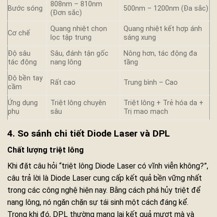
808nm – 810nm
Bước sóng
500nm – 1200nm (Đa sắc)
(Đơn sắc)
Quang nhiệt chọn
Quang nhiệt kết hợp ánh
Cơ chế
lọc tập trung
sáng xung
Độ sâu
Sâu, đánh tận gốc
Nông hơn, tác động đa
tác động
nang lông
tầng
Độ bền tay
Rất cao
Trung bình – Cao
cầm
Ứng dụng
Triệt lông chuyên
Triệt lông + Trẻ hóa da +
phụ
sâu
Trị mao mạch
4. So sánh chi tiết Diode Laser và DPL
Chất lượng triệt lông
Khi đặt câu hỏi “triệt lông Diode Laser có vĩnh viễn không?”,
câu trả lời là Diode Laser cung cấp kết quả bền vững nhất
trong các công nghệ hiện nay. Bằng cách phá hủy triệt để
nang lông, nó ngăn chặn sự tái sinh một cách đáng kể.
Trong khi đó, DPL thường mang lại kết quả mượt mà và