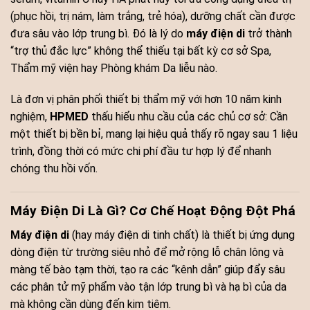
(phục hồi, trị nám, làm trắng, trẻ hóa), dưỡng chất cần được
đưa sâu vào lớp trung bì. Đó là lý do
máy điện di
trở thành
“trợ thủ đắc lực” không thể thiếu tại bất kỳ cơ sở Spa,
Thẩm mỹ viện hay Phòng khám Da liễu nào.
Là đơn vị phân phối thiết bị thẩm mỹ với hơn 10 năm kinh
nghiệm,
HPMED
thấu hiểu nhu cầu của các chủ cơ sở: Cần
một thiết bị bền bỉ, mang lại hiệu quả thấy rõ ngay sau 1 liệu
trình, đồng thời có mức chi phí đầu tư hợp lý để nhanh
chóng thu hồi vốn.
Máy Điện Di Là Gì? Cơ Chế Hoạt Động Đột Phá
Máy điện di
(hay máy điện di tinh chất) là thiết bị ứng dụng
dòng điện từ trường siêu nhỏ để mở rộng lỗ chân lông và
màng tế bào tạm thời, tạo ra các “kênh dẫn” giúp đẩy sâu
các phân tử mỹ phẩm vào tận lớp trung bì và hạ bì của da
mà không cần dùng đến kim tiêm.