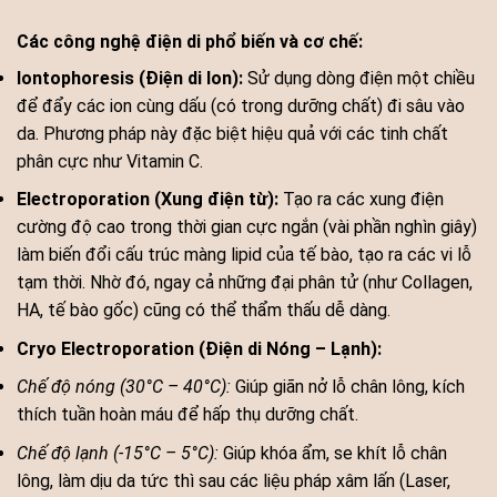
Các công nghệ điện di phổ biến và cơ chế:
Iontophoresis (Điện di Ion):
Sử dụng dòng điện một chiều
để đẩy các ion cùng dấu (có trong dưỡng chất) đi sâu vào
da. Phương pháp này đặc biệt hiệu quả với các tinh chất
phân cực như Vitamin C.
Electroporation (Xung điện từ):
Tạo ra các xung điện
cường độ cao trong thời gian cực ngắn (vài phần nghìn giây)
làm biến đổi cấu trúc màng lipid của tế bào, tạo ra các vi lỗ
tạm thời. Nhờ đó, ngay cả những đại phân tử (như Collagen,
HA, tế bào gốc) cũng có thể thẩm thấu dễ dàng.
Cryo Electroporation (Điện di Nóng – Lạnh):
Chế độ nóng (30°C – 40°C):
Giúp giãn nở lỗ chân lông, kích
thích tuần hoàn máu để hấp thụ dưỡng chất.
Chế độ lạnh (-15°C – 5°C):
Giúp khóa ẩm, se khít lỗ chân
lông, làm dịu da tức thì sau các liệu pháp xâm lấn (Laser,