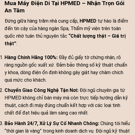
Mua Máy Điện Di Tại HPMED – Nhận Trọn Gói
An Tâm
Đứng giữa hàng trăm nhà cung cấp,
HPMED
tự hào là điểm
đến tin cậy của hàng ngàn Spa, Thẩm mỹ viện trên toàn
quốc nhờ tuân thủ nguyên tắc
“Chất lượng thật – Giá trị
thật”
:
Hàng Chính Hãng 100%:
Đầy đủ giấy tờ chứng nhận, rõ
ràng nguồn gốc xuất xứ. Đảm bảo thông số kỹ thuật chuẩn
y khoa, dòng điện ổn định không gây giật hay châm chích
quá mức cho khách.
Chuyển Giao Công Nghệ Tận Nơi:
Đội ngũ chuyên gia từ
HPMED không chỉ bán máy mà còn trực tiếp hướng dẫn kỹ
thuật, cách đi máy đúng chuẩn kết hợp với các loại tinh
chất để đạt hiệu quả lâm sàng cao nhất.
Bảo Hành 24/7, Xử Lý Sự Cố Nhanh Chóng:
Chúng tôi hiểu
“thời gian là vàng” trong kinh doanh dịch vụ. Đội ngũ kỹ thuật