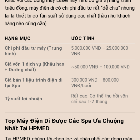
Khác với các dòng máy Laser hay Hifu có giá trị hàng trăm
triệu đồng, máy điện di có chi phí đầu tư rất “dễ chịu” nhưng
lại là thiết bị có tần suất sử dụng cao nhất (hầu như khách
hàng nào cũng cần).
HẠNG MỤC
ƯỚC TÍNH
Chi phí đầu tư máy (Trung
5.000.000 VNĐ – 25.000.000
bình)
VNĐ
Giá vốn 1 dịch vụ (Khấu hao
~50.000 VNĐ – 100.000 VNĐ
+ Dưỡng chất)
Giá bán 1 liệu trình điện di
300.000 VNĐ – 800.000
tại Spa
VNĐ/buổi
Rất cao. Có thể thu hồi vốn
Tỷ suất lợi nhuận
chỉ sau 1-2 tháng.
Top Máy Điện Di Được Các Spa Ưa Chuộng
Nhất Tại HPMED
Tại HPMED, chúng tôi chọn lọc và phân phối các dòng máy