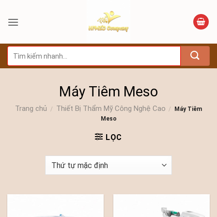
Bỏ
qua
nội
dung
Tìm
kiếm:
Máy Tiêm Meso
Trang chủ
Thiết Bị Thẩm Mỹ Công Nghệ Cao
/
/
Máy Tiêm
Meso
LỌC