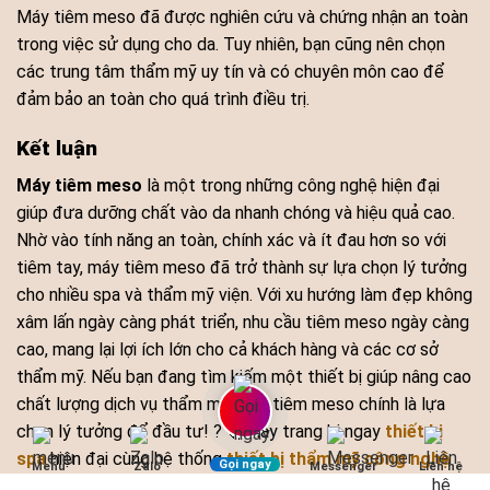
Máy tiêm meso đã được nghiên cứu và chứng nhận an toàn
trong việc sử dụng cho da. Tuy nhiên, bạn cũng nên chọn
các trung tâm thẩm mỹ uy tín và có chuyên môn cao để
đảm bảo an toàn cho quá trình điều trị.
Kết luận
Máy tiêm meso
là một trong những công nghệ hiện đại
giúp đưa dưỡng chất vào da nhanh chóng và hiệu quả cao.
Nhờ vào tính năng an toàn, chính xác và ít đau hơn so với
tiêm tay, máy tiêm meso đã trở thành sự lựa chọn lý tưởng
cho nhiều spa và thẩm mỹ viện. Với xu hướng làm đẹp không
xâm lấn ngày càng phát triển, nhu cầu tiêm meso ngày càng
cao, mang lại lợi ích lớn cho cả khách hàng và các cơ sở
thẩm mỹ. Nếu bạn đang tìm kiếm một thiết bị giúp nâng cao
chất lượng dịch vụ thẩm mỹ, máy tiêm meso chính là lựa
chọn lý tưởng để đầu tư! ? 🚀 Hãy trang bị ngay
thiết bị
spa
hiện đại cùng hệ thống
thiết bị thẩm mỹ công nghệ
Gọi ngay
Menu
Zalo
Messenger
Liên hệ
cao
từ HPMED Việt Nam để nâng tầm dịch vụ, thu hút