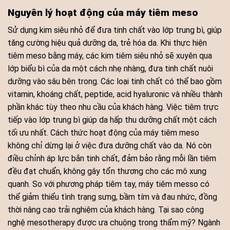
Nguyên lý hoạt động của máy tiêm meso
Sử dụng kim siêu nhỏ để đưa tinh chất vào lớp trung bì, giúp
tăng cường hiệu quả dưỡng da, trẻ hóa da. Khi thực hiện
tiêm meso bằng máy, các kim tiêm siêu nhỏ sẽ xuyên qua
lớp biểu bì của da một cách nhẹ nhàng, đưa tinh chất nuôi
dưỡng vào sâu bên trong. Các loại tinh chất có thể bao gồm
vitamin, khoáng chất, peptide, acid hyaluronic và nhiều thành
phần khác tùy theo nhu cầu của khách hàng. Việc tiêm trực
tiếp vào lớp trung bì giúp da hấp thu dưỡng chất một cách
tối ưu nhất. Cách thức hoạt động của máy tiêm meso
không chỉ dừng lại ở việc đưa dưỡng chất vào da. Nó còn
điều chỉnh áp lực bắn tinh chất, đảm bảo rằng mỗi lần tiêm
đều đạt chuẩn, không gây tổn thương cho các mô xung
quanh. So với phương pháp tiêm tay, máy tiêm messo có
thể giảm thiểu tình trạng sưng, bầm tím và đau nhức, đồng
thời nâng cao trải nghiệm của khách hàng. Tại sao công
nghệ mesotherapy được ưa chuộng trong thẩm mỹ? Ngành