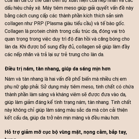
của làn da có thể dẫn đến sự xuất hiện của nếp nhăn và các
dấu hiệu chảy xệ. Máy tiêm meso giúp giải quyết vấn đề này
bằng cách cung cấp các thành phần kích thích sản sinh
collagen như PRP (Plasma giàu tiểu cầu) và tế bào gốc.
Collagen là protein chính trong cấu trúc da, đóng vai trò
quan trọng trong việc duy trì độ đàn hồi và căng bóng cho
làn da. Khi được bổ sung đầy đủ, collagen sẽ giúp làm đầy
các nếp nhăn và trả lại sự trẻ trung cho làn da.
Điều trị nám, tàn nhang, giúp da sáng mịn hơn
Nám và tàn nhang là hai vấn đề phổ biến mà nhiều chị em
phụ nữ gặp phải. Sử dụng máy tiêm meso, tinh chất có chứa
thành phần làm sáng và kháng viêm sẽ được đưa vào da,
giúp làm giảm đáng kể tình trạng nám, tàn nhang. Tinh chất
này không chỉ giúp làm sáng màu sắc da mà còn cải thiện
kết cấu da, giúp da trở nên mịn màng và đều màu hơn.
Hỗ trợ giảm mỡ cục bộ vùng mặt, nọng cằm, bắp tay,