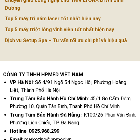
Chuyển giao công nghệ cho TMV LYONA Dĩ An Bình
Dương
Top 5 máy trị nám laser tốt nhất hiện nay
Top 5 máy triệt lông vĩnh viễn tốt nhất hiện nay
Dịch vụ Setup Spa – Tư vấn tối ưu chi phí và hiệu quả
CÔNG TY TNHH HPMED VIỆT NAM
VP Hà Nội
: Số 4/91 Ngõ 54 Ngọc Hồi, Phường Hoàng
Liệt, Thành Phố Hà Nội
Trung Tâm Bảo Hành Hồ Chí Minh
: 45/1 Gò Cẩm Đệm,
Phường 10, Quận Tân Bình, Thành Phố Hồ Chí Minh
Trung Tâm Bảo Hành Đà Nẵng :
K100/26 Phan Văn Định,
Phường Liên Chiểu, TP Đà Nẵng
Hotline
:
0925.968.299
Email
: marketing@hpmed.vn