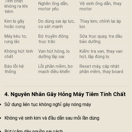
Tinh chất
Nghẽn ống dẫn,
Vệ sinh ống dẫn, thay
không ra khi
motor yếu
motor
tiêm
Kim bị gãy
Do dùng sai áp lực,
Thay kim, chỉnh lại áp
hoặc cong
cọ xát mạnh
lực
Máy kêu to,
Bộ truyền động
Sửa trục quay, tra dầu
rung lắc
trục trặc
bảo dưỡng
Không hút tinh
Van hút hỏng, lọ
Kiểm tra van, thay van
chất
dưỡng lắp sai
hút, lắp đúng lọ
Báo lỗi hệ
Lỗi phần mềm, bo
Reset máy, cập nhật
thống
mạch điều khiển
phần mềm, thay board
4. Nguyên Nhân Gây Hỏng Máy Tiêm Tinh Chất
Sử dụng liên tục không nghỉ gây nóng máy
Không vệ sinh kim và đầu dẫn sau mỗi lần dùng
Rút/cắm dây nguồn sai cách