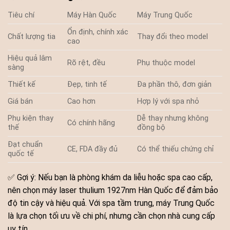
Tiêu chí
Máy Hàn Quốc
Máy Trung Quốc
Ổn định, chính xác
Chất lượng tia
Thay đổi theo model
cao
Hiệu quả lâm
Rõ rệt, đều
Phụ thuộc model
sàng
Thiết kế
Đẹp, tinh tế
Đa phần thô, đơn giản
Giá bán
Cao hơn
Hợp lý với spa nhỏ
Phụ kiện thay
Dễ thay nhưng không
Có chính hãng
thế
đồng bộ
Đạt chuẩn
CE, FDA đầy đủ
Có thể thiếu chứng chỉ
quốc tế
✅ Gợi ý: Nếu bạn là phòng khám da liễu hoặc spa cao cấp,
nên chọn máy laser thulium 1927nm Hàn Quốc để đảm bảo
độ tin cậy và hiệu quả. Với spa tầm trung, máy Trung Quốc
là lựa chọn tối ưu về chi phí, nhưng cần chọn nhà cung cấp
uy tín.