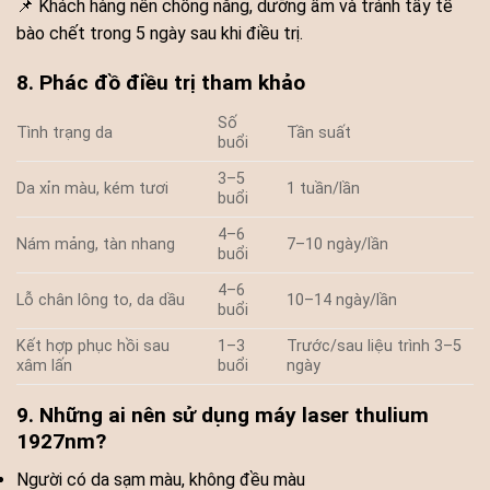
📌 Khách hàng nên chống nắng, dưỡng ẩm và tránh tẩy tế
bào chết trong 5 ngày sau khi điều trị.
8. Phác đồ điều trị tham khảo
Số
Tình trạng da
Tần suất
buổi
3–5
Da xỉn màu, kém tươi
1 tuần/lần
buổi
4–6
Nám mảng, tàn nhang
7–10 ngày/lần
buổi
4–6
Lỗ chân lông to, da dầu
10–14 ngày/lần
buổi
Kết hợp phục hồi sau
1–3
Trước/sau liệu trình 3–5
xâm lấn
buổi
ngày
9. Những ai nên sử dụng máy laser thulium
1927nm?
Người có da sạm màu, không đều màu