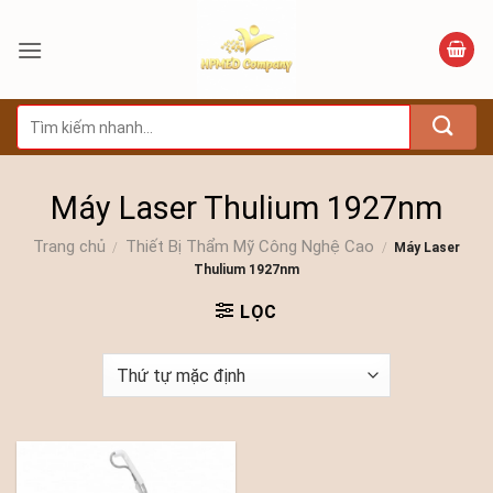
Bỏ
qua
nội
dung
Tìm
kiếm:
Máy Laser Thulium 1927nm
Trang chủ
Thiết Bị Thẩm Mỹ Công Nghệ Cao
/
/
Máy Laser
Thulium 1927nm
LỌC