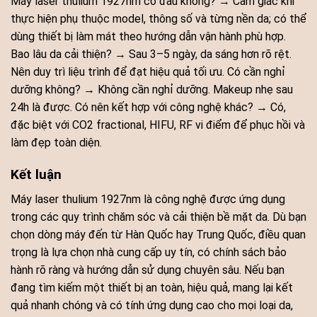
Máy laser thulium 1927nm có đau không? → Cảm giác khi
thực hiện phụ thuộc model, thông số và từng nền da; có thể
dùng thiết bị làm mát theo hướng dẫn vận hành phù hợp.
Bao lâu da cải thiện? → Sau 3–5 ngày, da sáng hơn rõ rệt.
Nên duy trì liệu trình để đạt hiệu quả tối ưu. Có cần nghỉ
dưỡng không? → Không cần nghỉ dưỡng. Makeup nhẹ sau
24h là được. Có nên kết hợp với công nghệ khác? → Có,
đặc biệt với CO2 fractional, HIFU, RF vi điểm để phục hồi và
làm đẹp toàn diện.
Kết luận
Máy laser thulium 1927nm là công nghệ được ứng dụng
trong các quy trình chăm sóc và cải thiện bề mặt da. Dù bạn
chọn dòng máy đến từ Hàn Quốc hay Trung Quốc, điều quan
trọng là lựa chọn nhà cung cấp uy tín, có chính sách bảo
hành rõ ràng và hướng dẫn sử dụng chuyên sâu. Nếu bạn
đang tìm kiếm một thiết bị an toàn, hiệu quả, mang lại kết
quả nhanh chóng và có tính ứng dụng cao cho mọi loại da,