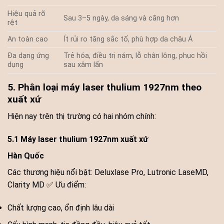
Hiệu quả rõ
Sau 3–5 ngày, da sáng và căng hơn
rệt
An toàn cao
Ít rủi ro tăng sắc tố, phù hợp da châu Á
Đa dạng ứng
Trẻ hóa, điều trị nám, lỗ chân lông, phục hồi
dụng
sau xâm lấn
5. Phân loại máy laser thulium 1927nm theo
xuất xứ
Hiện nay trên thị trường có hai nhóm chính:
5.1 Máy laser thulium 1927nm xuất xứ
Hàn Quốc
Các thương hiệu nổi bật: Deluxlase Pro, Lutronic LaseMD,
Clarity MD ✅ Ưu điểm:
Chất lượng cao, ổn định lâu dài