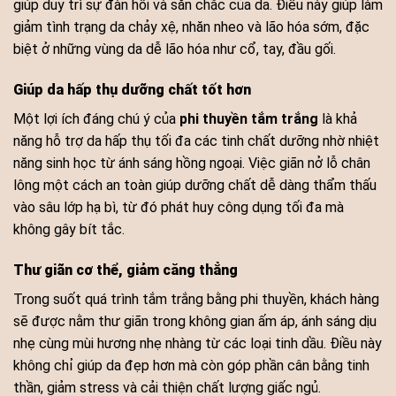
giúp duy trì sự đàn hồi và săn chắc của da. Điều này giúp làm
giảm tình trạng da chảy xệ, nhăn nheo và lão hóa sớm, đặc
biệt ở những vùng da dễ lão hóa như cổ, tay, đầu gối.
Giúp da hấp thụ dưỡng chất tốt hơn
Một lợi ích đáng chú ý của
phi thuyền tắm trắng
là khả
năng hỗ trợ da hấp thụ tối đa các tinh chất dưỡng nhờ nhiệt
năng sinh học từ ánh sáng hồng ngoại. Việc giãn nở lỗ chân
lông một cách an toàn giúp dưỡng chất dễ dàng thẩm thấu
vào sâu lớp hạ bì, từ đó phát huy công dụng tối đa mà
không gây bít tắc.
Thư giãn cơ thể, giảm căng thẳng
Trong suốt quá trình tắm trắng bằng phi thuyền, khách hàng
sẽ được nằm thư giãn trong không gian ấm áp, ánh sáng dịu
nhẹ cùng mùi hương nhẹ nhàng từ các loại tinh dầu. Điều này
không chỉ giúp da đẹp hơn mà còn góp phần cân bằng tinh
thần, giảm stress và cải thiện chất lượng giấc ngủ.