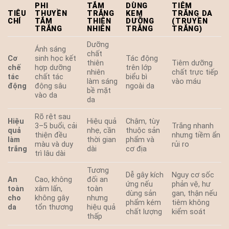
PHI
TẮM
DÙNG
TIÊM
TIÊU
THUYỀN
TRẮNG
KEM
TRẮNG DA
CHÍ
TẮM
THIÊN
DƯỠNG
(TRUYỀN
TRẮNG
NHIÊN
TRẮNG
TRẮNG)
Dưỡng
Ánh sáng
chất
Cơ
sinh học kết
Tác động
thiên
Tiêm dưỡng
chế
hợp dưỡng
trên lớp
nhiên
chất trực tiếp
tác
chất tác
biểu bì
làm sáng
vào máu
động
động sâu
ngoài da
bề mặt
vào da
da
Rõ rệt sau
Hiệu
Hiệu quả
Chậm, tùy
3–5 buổi, cải
Trắng nhanh
quả
nhẹ, cần
thuộc sản
thiện đều
nhưng tiềm ẩn
làm
thời gian
phẩm và
màu và duy
rủi ro
trắng
dài
cơ địa
trì lâu dài
Tương
Dễ gây kích
Nguy cơ sốc
An
Cao, không
đối an
ứng nếu
phản vệ, hư
toàn
xâm lấn,
toàn
dùng sản
gan, thận nếu
cho
không gây
nhưng
phẩm kém
tiêm không
da
tổn thương
hiệu quả
chất lượng
kiểm soát
thấp