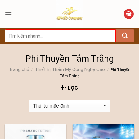
Bỏ
qua
nội
dung
Tìm
kiếm:
Phi Thuyền Tắm Trắng
Trang chủ
Thiết Bị Thẩm Mỹ Công Nghệ Cao
/
/
Phi Thuyền
Tắm Trắng
LỌC