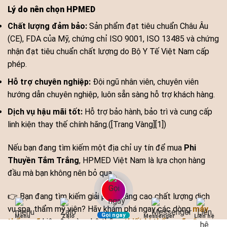
Lý do nên chọn HPMED
Chất lượng đảm bảo:
Sản phẩm đạt tiêu chuẩn Châu Âu
(CE), FDA của Mỹ, chứng chỉ ISO 9001, ISO 13485 và chứng
nhận đạt tiêu chuẩn chất lượng do Bộ Y Tế Việt Nam cấp
phép.
Hỗ trợ chuyên nghiệp:
Đội ngũ nhân viên, chuyên viên
hướng dẫn chuyên nghiệp, luôn sẵn sàng hỗ trợ khách hàng.
Dịch vụ hậu mãi tốt:
Hỗ trợ bảo hành, bảo trì và cung cấp
linh kiện thay thế chính hãng.([Trang Vàng][1])
Nếu bạn đang tìm kiếm một địa chỉ uy tín để mua
Phi
Thuyền Tắm Trắng
, HPMED Việt Nam là lựa chọn hàng
đầu mà bạn không nên bỏ qua.
👉 Bạn đang tìm kiếm giải pháp nâng cao chất lượng dịch
vụ spa, thẩm mỹ viện? Hãy khám phá ngay các dòng
máy
Gọi ngay
Menu
Zalo
Messenger
Liên hệ
thẩm mỹ
hiện đại cùng hệ thống
thiết bị thẩm mỹ công