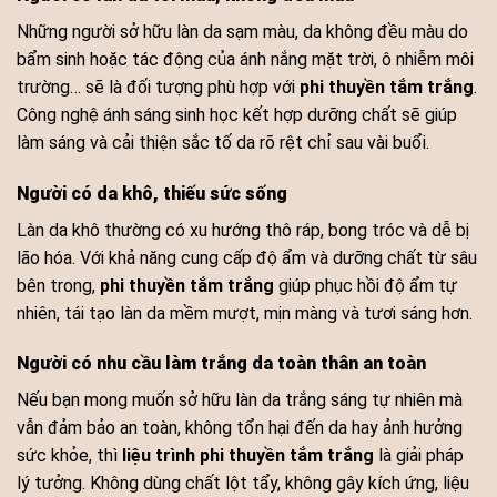
Những người sở hữu làn da sạm màu, da không đều màu do
bẩm sinh hoặc tác động của ánh nắng mặt trời, ô nhiễm môi
trường… sẽ là đối tượng phù hợp với
phi thuyền tắm trắng
.
Công nghệ ánh sáng sinh học kết hợp dưỡng chất sẽ giúp
làm sáng và cải thiện sắc tố da rõ rệt chỉ sau vài buổi.
Người có da khô, thiếu sức sống
Làn da khô thường có xu hướng thô ráp, bong tróc và dễ bị
lão hóa. Với khả năng cung cấp độ ẩm và dưỡng chất từ sâu
bên trong,
phi thuyền tắm trắng
giúp phục hồi độ ẩm tự
nhiên, tái tạo làn da mềm mượt, mịn màng và tươi sáng hơn.
Người có nhu cầu làm trắng da toàn thân an toàn
Nếu bạn mong muốn sở hữu làn da trắng sáng tự nhiên mà
vẫn đảm bảo an toàn, không tổn hại đến da hay ảnh hưởng
sức khỏe, thì
liệu trình phi thuyền tắm trắng
là giải pháp
lý tưởng. Không dùng chất lột tẩy, không gây kích ứng, liệu