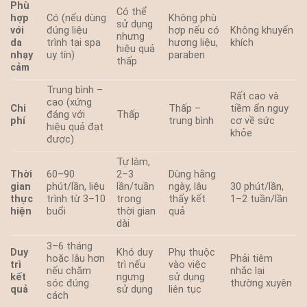
Phù
Có thể
hợp
Có (nếu dùng
Không phù
sử dụng
với
đúng liệu
hợp nếu có
Không khuyến
nhưng
da
trình tại spa
hương liệu,
khích
hiệu quả
nhạy
uy tín)
paraben
thấp
cảm
Trung bình –
Rất cao và
cao (xứng
Chi
Thấp –
tiềm ẩn nguy
đáng với
Thấp
phí
trung bình
cơ về sức
hiệu quả đạt
khỏe
được)
Tự làm,
Thời
60–90
2–3
Dùng hằng
gian
phút/lần, liệu
lần/tuần
ngày, lâu
30 phút/lần,
thực
trình từ 3–10
trong
thấy kết
1–2 tuần/lần
hiện
buổi
thời gian
quả
dài
3–6 tháng
Duy
Khó duy
Phụ thuộc
hoặc lâu hơn
Phải tiêm
trì
trì nếu
vào việc
nếu chăm
nhắc lại
kết
ngưng
sử dụng
sóc đúng
thường xuyên
quả
sử dụng
liên tục
cách