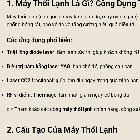
1. Máy Thổi Lạnh Là Gì? Công Dụng
Máy thổi lạnh (còn gọi là máy làm lạnh da, máy cooling air) l
chống bỏng rát, bảo vệ da và tăng cường hiệu quả điều trị.
Các ứng dụng phổ biến:
Triệt lông diode laser
: làm lạnh tức thì giúp khách không rát
Điều trị nám bằng laser YAG
: hạn chế đỏ, phồng sau bắn
Laser CO2 fractional
: giúp làm dịu ngay trong quá trình bắn
RF vi điểm, Thermage
: làm mát, giảm nguy cơ bỏng da
👉 Tham khảo các dòng
máy thổi lạnh
chính hãng, công suất
2. Cấu Tạo Của Máy Thổi Lạnh