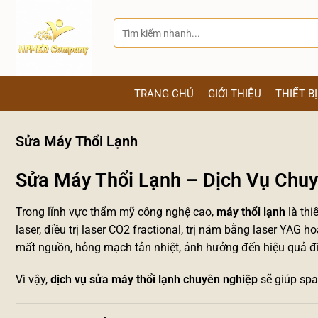
Bỏ
qua
Tìm
kiếm:
nội
dung
TRANG CHỦ
GIỚI THIỆU
THIẾT B
Sửa Máy Thổi Lạnh
Sửa Máy Thổi Lạnh – Dịch Vụ Chuyê
Trong lĩnh vực thẩm mỹ công nghệ cao,
máy thổi lạnh
là thi
laser, điều trị laser CO2 fractional, trị nám bằng laser YAG 
mất nguồn, hỏng mạch tản nhiệt, ảnh hưởng đến hiệu quả điề
Vì vậy,
dịch vụ sửa máy thổi lạnh chuyên nghiệp
sẽ giúp spa