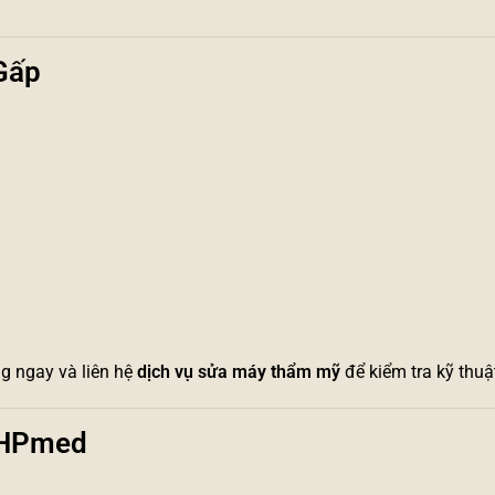
Gấp
g ngay và liên hệ
dịch vụ sửa máy thẩm mỹ
để kiểm tra kỹ thuật
i HPmed