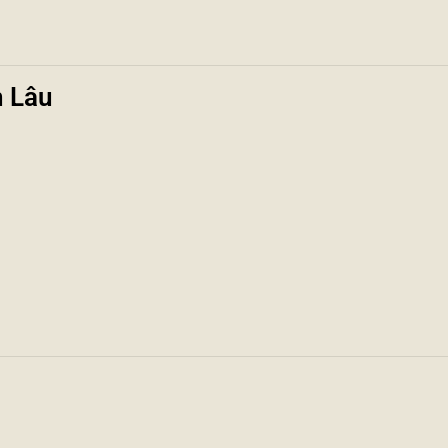
n Lâu
?