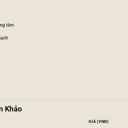
ung tâm
mạch
m Khảo
GIÁ (VNĐ)