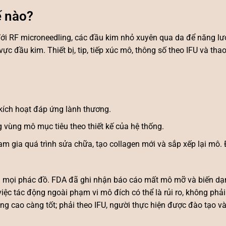
ế nào?
ới RF microneedling, các đầu kim nhỏ xuyên qua da để năng lượ
ực đầu kim. Thiết bị, tip, tiếp xúc mô, thông số theo IFU và tha
kích hoạt đáp ứng lành thương.
 vùng mô mục tiêu theo thiết kế của hệ thống.
m gia quá trình sửa chữa, tạo collagen mới và sắp xếp lại mô. Đ
ng mọi phác đồ. FDA đã ghi nhận báo cáo mất mô mỡ và biến dạ
ệc tác động ngoài phạm vi mô đích có thể là rủi ro, không phải l
g cao càng tốt; phải theo IFU, người thực hiện được đào tạo v