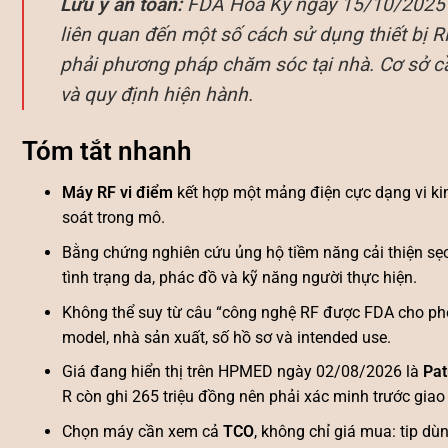
Lưu ý an toàn:
FDA Hoa Kỳ ngày 15/10/2025 c
liên quan đến một số cách sử dụng thiết bị R
phải phương pháp chăm sóc tại nhà. Cơ sở c
và quy định hiện hành.
Tóm tắt nhanh
Máy RF vi điểm
kết hợp một mảng điện cực dạng vi kim
soát trong mô.
Bằng chứng nghiên cứu ủng hộ tiềm năng cải thiện sẹo 
tình trạng da, phác đồ và kỹ năng người thực hiện.
Không thể suy từ câu “công nghệ RF được FDA cho phé
model, nhà sản xuất, số hồ sơ và intended use.
Giá đang hiển thị trên HPMED ngày 02/08/2026 là
Pat
R còn ghi 265 triệu đồng nên phải xác minh trước giao 
Chọn máy cần xem cả
TCO
, không chỉ giá mua: tip dù