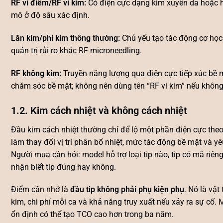
RF vi điểm/RF vi kim:
Có điện cực dạng kim xuyên da hoặc hệ
mô ở độ sâu xác định.
Lăn kim/phi kim thông thường:
Chủ yếu tạo tác động cơ học 
quản trị rủi ro khác RF microneedling.
RF không kim:
Truyền năng lượng qua điện cực tiếp xúc bề 
chăm sóc bề mặt; không nên dùng tên “RF vi kim” nếu không
1.2. Kim cách nhiệt và không cách nhiệt
Đầu kim cách nhiệt thường chỉ để lộ một phần điện cực theo
làm thay đổi vị trí phân bố nhiệt, mức tác động bề mặt và yê
Người mua cần hỏi: model hỗ trợ loại tip nào, tip có mã riên
nhận biết tip đúng hay không.
Điểm cần nhớ là
đầu tip không phải phụ kiện phụ
. Nó là vật
kim, chi phí mỗi ca và khả năng truy xuất nếu xảy ra sự cố
ổn định có thể tạo TCO cao hơn trong ba năm.