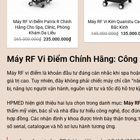
Máy RF Vi Điểm Patrix R Chính
Máy RF Vi Kim Quanstu C
Hãng Cho Spa, Clinic, Phòng
Bắc Kinh
Khám Da Liễu
145.000.000
₫
135.000.
265.000.000
₫
235.000.000
₫
Máy RF Vi Điểm Chính Hãng: Công 
Máy RF vi điểm là khoản đầu tư đáng cân nhắc khi spa hoặ
giá trị cao. Tuy nhiên, đây không phải chiếc máy chỉ cần “n
bị, năng lực người vận hành, nguồn vật tư và tốc độ hỗ trợ 
HPMED hiện giới thiệu hai lựa chọn trong danh mục:
Máy RF
thẩm mỹ viện, bác sĩ và nhà đầu tư hiểu công nghệ, đọc đún
hợp đồng. Các nhận định y khoa được trình bày thận trọng; 
số serial, catalogue và hồ sơ lưu hành tương ứng.