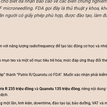
ho biết đã nhận báo cáo về các biến chứng nghiêm
F microneedling. FDA gọi đây là thủ thuật y khoa, k
ần người có giấy phép phù hợp, được đào tạo, làm đ
 với năng lượng radiofrequency để tạo tác động cơ học và nhi
mụn teo và một số mục tiêu trẻ hóa; mức đáp ứng thay đổi theo 
p” thành “Patrix R/Quanstu có FDA”. Muốn xác nhận phải kiểm
rix R 235 triệu đồng
và
Quanstu 135 triệu đồng
; riêng nội dung 
dịch.
ng một lần, linh kiện, downtime, đào tạo lại, bảo dưỡng, VAT và 