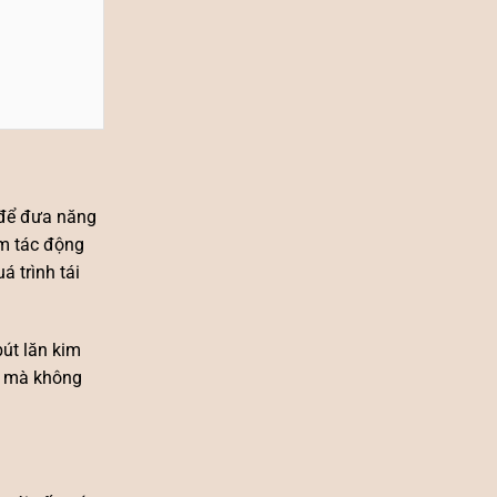
c để đưa năng
ểm tác động
 trình tái
bút lăn kim
” mà không