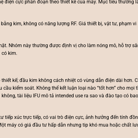
 điện cực phân đoạn theo thiết kế của máy. Mục tiêu thường là 
bằng kim, không có năng lượng RF. Giá thiết bị, vật tư, phạm vi
mặt. Nhóm này thường được định vị cho làm nóng mô, hỗ trợ s
 có kim.
 thiết kế; đầu kim không cách nhiệt có vùng dẫn điện dài hơn. 
u cầu kiểm soát. Không thể kết luận loại nào “tốt hơn” cho mọi 
g không, tài liệu IFU mô tả intended use ra sao và đào tạo có b
 tư tiếp xúc trực tiếp, có vai trò điện cực, ảnh hưởng đến tính đ
. Một máy có giá đầu tư hấp dẫn nhưng tip khó mua hoặc chất l