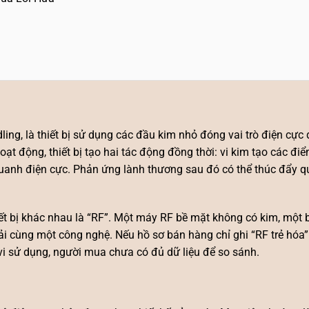
ling, là thiết bị sử dụng các đầu kim nhỏ đóng vai trò điện cự
ạt động, thiết bị tạo hai tác động đồng thời: vi kim tạo các đi
quanh điện cực. Phản ứng lành thương sau đó có thể thúc đẩy quá
iết bị khác nhau là “RF”. Một máy RF bề mặt không có kim, một 
i cùng một công nghệ. Nếu hồ sơ bán hàng chỉ ghi “RF trẻ hóa
 vi sử dụng, người mua chưa có đủ dữ liệu để so sánh.