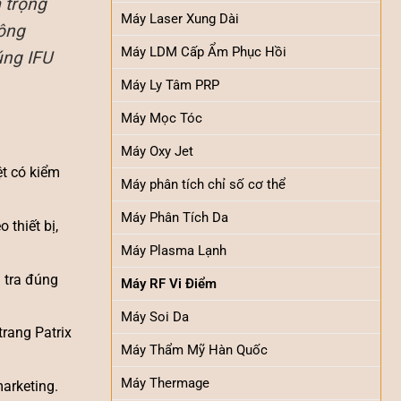
 trọng
Máy Laser Xung Dài
hông
Máy LDM Cấp Ẩm Phục Hồi
úng IFU
Máy Ly Tâm PRP
Máy Mọc Tóc
Máy Oxy Jet
ệt có kiểm
Máy phân tích chỉ số cơ thể
Máy Phân Tích Da
thiết bị,
Máy Plasma Lạnh
 tra đúng
Máy RF Vi Điểm
Máy Soi Da
trang Patrix
Máy Thẩm Mỹ Hàn Quốc
Máy Thermage
marketing.