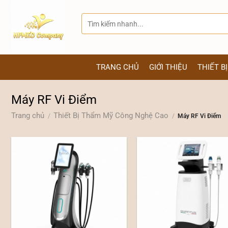
Bỏ
qua
Tìm
kiếm:
nội
dung
TRANG CHỦ
GIỚI THIỆU
THIẾT B
Máy RF Vi Điểm
Trang chủ
Thiết Bị Thẩm Mỹ Công Nghệ Cao
/
/
Máy RF Vi Điểm