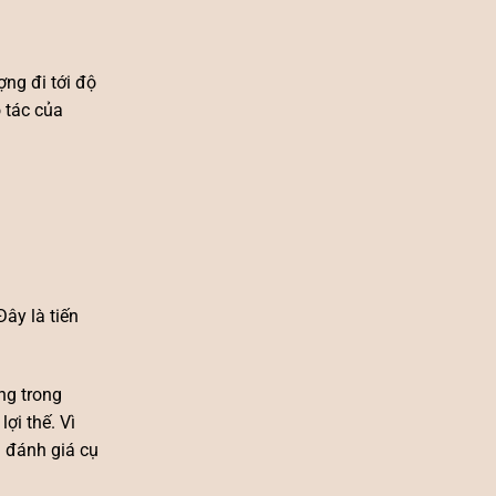
ng đi tới độ
o tác của
ây là tiến
ng trong
ợi thế. Vì
à đánh giá cụ