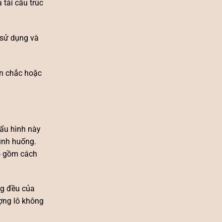
tái cấu trúc
 sử dụng và
ăn chắc hoặc
Cấu hình này
tình huống.
ao gồm cách
ồng đều của
ượng lô không