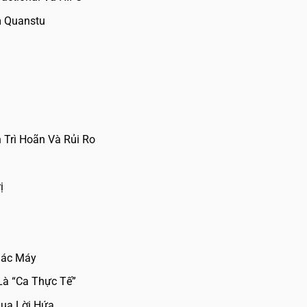
m Quanstu
Trì Hoãn Và Rủi Ro
ị
hác Máy
Là “Ca Thực Tế”
ua Lời Hứa