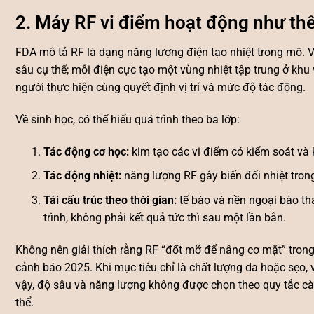
2. Máy RF vi điểm hoạt động như th
FDA mô tả RF là dạng năng lượng điện tạo nhiệt trong mô. V
sâu cụ thể; mỗi điện cực tạo một vùng nhiệt tập trung ở khu v
người thực hiện cùng quyết định vị trí và mức độ tác động.
Về sinh học, có thể hiểu quá trình theo ba lớp:
Tác động cơ học:
kim tạo các vi điểm có kiểm soát và 
Tác động nhiệt:
năng lượng RF gây biến đổi nhiệt trong
Tái cấu trúc theo thời gian:
tế bào và nền ngoại bào tha
trình, không phải kết quả tức thì sau một lần bắn.
Không nên giải thích rằng RF “đốt mỡ để nâng cơ mặt” tro
cảnh báo 2025. Khi mục tiêu chỉ là chất lượng da hoặc sẹo, vi
vậy, độ sâu và năng lượng không được chọn theo quy tắc càn
thể.