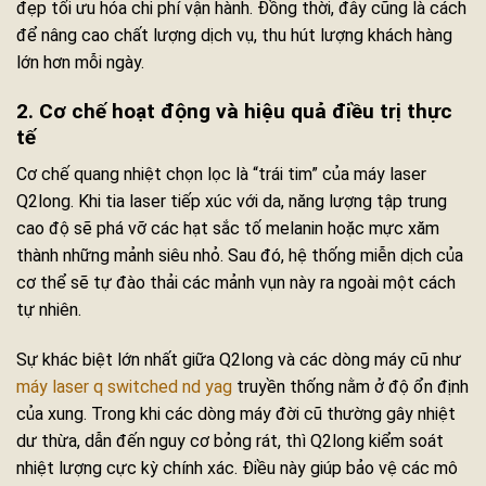
đẹp tối ưu hóa chi phí vận hành. Đồng thời, đây cũng là cách
để nâng cao chất lượng dịch vụ, thu hút lượng khách hàng
lớn hơn mỗi ngày.
2. Cơ chế hoạt động và hiệu quả điều trị thực
tế
Cơ chế quang nhiệt chọn lọc là “trái tim” của máy laser
Q2long. Khi tia laser tiếp xúc với da, năng lượng tập trung
cao độ sẽ phá vỡ các hạt sắc tố melanin hoặc mực xăm
thành những mảnh siêu nhỏ. Sau đó, hệ thống miễn dịch của
cơ thể sẽ tự đào thải các mảnh vụn này ra ngoài một cách
tự nhiên.
Sự khác biệt lớn nhất giữa Q2long và các dòng máy cũ như
máy laser q switched nd yag
truyền thống nằm ở độ ổn định
của xung. Trong khi các dòng máy đời cũ thường gây nhiệt
dư thừa, dẫn đến nguy cơ bỏng rát, thì Q2long kiểm soát
nhiệt lượng cực kỳ chính xác. Điều này giúp bảo vệ các mô