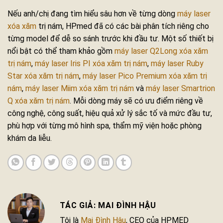
Nếu anh/chị đang tìm hiểu sâu hơn về từng dòng
máy laser
xóa xăm
trị nám, HPmed đã có các bài phân tích riêng cho
từng model để dễ so sánh trước khi đầu tư. Một số thiết bị
nổi bật có thể tham khảo gồm
máy laser Q2Long xóa xăm
trị nám
,
máy laser Iris PI xóa xăm trị nám
,
máy laser Ruby
Star xóa xăm trị nám
,
máy laser Pico Premium xóa xăm trị
nám
,
máy laser Miim xóa xăm trị nám
và
máy laser Smartrion
Q xóa xăm trị nám
. Mỗi dòng máy sẽ có ưu điểm riêng về
công nghệ, công suất, hiệu quả xử lý sắc tố và mức đầu tư,
phù hợp với từng mô hình spa, thẩm mỹ viện hoặc phòng
khám da liễu.
MAI ĐÌNH HẬU
Tôi là
Mai Đình Hậu
, CEO của HPMED