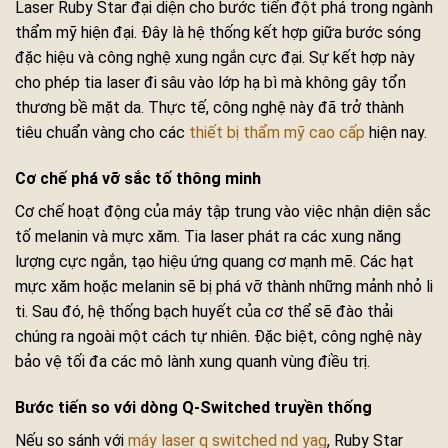
Laser Ruby Star đại diện cho bước tiến đột phá trong ngành
thẩm mỹ hiện đại. Đây là hệ thống kết hợp giữa bước sóng
đặc hiệu và công nghệ xung ngắn cực đại. Sự kết hợp này
cho phép tia laser đi sâu vào lớp hạ bì mà không gây tổn
thương bề mặt da. Thực tế, công nghệ này đã trở thành
tiêu chuẩn vàng cho các
thiết bị thẩm mỹ cao cấp
hiện nay.
Cơ chế phá vỡ sắc tố thông minh
Cơ chế hoạt động của máy tập trung vào việc nhận diện sắc
tố melanin và mực xăm. Tia laser phát ra các xung năng
lượng cực ngắn, tạo hiệu ứng quang cơ mạnh mẽ. Các hạt
mực xăm hoặc melanin sẽ bị phá vỡ thành những mảnh nhỏ li
ti. Sau đó, hệ thống bạch huyết của cơ thể sẽ đào thải
chúng ra ngoài một cách tự nhiên. Đặc biệt, công nghệ này
bảo vệ tối đa các mô lành xung quanh vùng điều trị.
Bước tiến so với dòng Q-Switched truyền thống
Nếu so sánh với
máy laser q switched nd yag
, Ruby Star