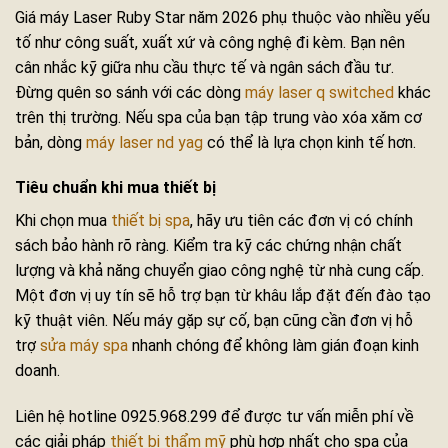
Giá máy Laser Ruby Star năm 2026 phụ thuộc vào nhiều yếu
tố như công suất, xuất xứ và công nghệ đi kèm. Bạn nên
cân nhắc kỹ giữa nhu cầu thực tế và ngân sách đầu tư.
Đừng quên so sánh với các dòng
máy laser q switched
khác
trên thị trường. Nếu spa của bạn tập trung vào xóa xăm cơ
bản, dòng
máy laser nd yag
có thể là lựa chọn kinh tế hơn.
Tiêu chuẩn khi mua thiết bị
Khi chọn mua
thiết bị spa
, hãy ưu tiên các đơn vị có chính
sách bảo hành rõ ràng. Kiểm tra kỹ các chứng nhận chất
lượng và khả năng chuyển giao công nghệ từ nhà cung cấp.
Một đơn vị uy tín sẽ hỗ trợ bạn từ khâu lắp đặt đến đào tạo
kỹ thuật viên. Nếu máy gặp sự cố, bạn cũng cần đơn vị hỗ
trợ
sửa máy spa
nhanh chóng để không làm gián đoạn kinh
doanh.
Liên hệ hotline 0925.968.299 để được tư vấn miễn phí về
các giải pháp
thiết bị thẩm mỹ
phù hợp nhất cho spa của