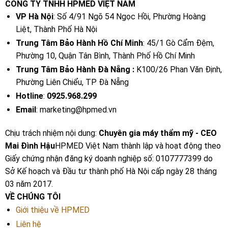
CÔNG TY TNHH HPMED VIỆT NAM
VP Hà Nội
: Số 4/91 Ngõ 54 Ngọc Hồi, Phường Hoàng
Liệt, Thành Phố Hà Nội
Trung Tâm Bảo Hành Hồ Chí Minh
: 45/1 Gò Cẩm Đệm,
Phường 10, Quận Tân Bình, Thành Phố Hồ Chí Minh
Trung Tâm Bảo Hành Đà Nẵng :
K100/26 Phan Văn Định,
Phường Liên Chiểu, TP Đà Nẵng
Hotline
:
0925.968.299
Email
: marketing@hpmed.vn
Chịu trách nhiệm nội dung:
Chuyên gia máy thẩm mỹ - CEO
Mai Đình Hậu
HPMED Việt Nam thành lập và hoạt động theo
Giấy chứng nhận đăng ký doanh nghiệp số: 0107777399 do
Sở Kế hoạch và Đầu tư thành phố Hà Nội cấp ngày 28 tháng
03 năm 2017.
VỀ CHÚNG TÔI
Giới thiệu về HPMED
Liên hệ