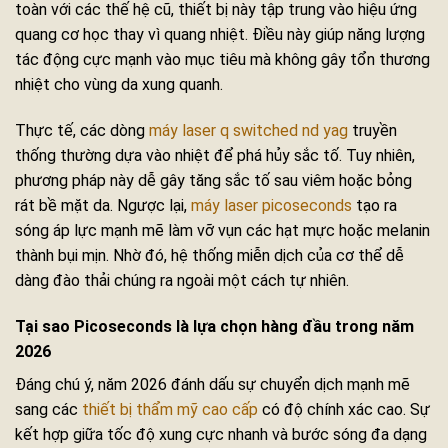
toàn với các thế hệ cũ, thiết bị này tập trung vào hiệu ứng
quang cơ học thay vì quang nhiệt. Điều này giúp năng lượng
tác động cực mạnh vào mục tiêu mà không gây tổn thương
nhiệt cho vùng da xung quanh.
Thực tế, các dòng
máy laser q switched nd yag
truyền
thống thường dựa vào nhiệt để phá hủy sắc tố. Tuy nhiên,
phương pháp này dễ gây tăng sắc tố sau viêm hoặc bỏng
rát bề mặt da. Ngược lại,
máy laser picoseconds
tạo ra
sóng áp lực mạnh mẽ làm vỡ vụn các hạt mực hoặc melanin
thành bụi mịn. Nhờ đó, hệ thống miễn dịch của cơ thể dễ
dàng đào thải chúng ra ngoài một cách tự nhiên.
Tại sao Picoseconds là lựa chọn hàng đầu trong năm
2026
Đáng chú ý, năm 2026 đánh dấu sự chuyển dịch mạnh mẽ
sang các
thiết bị thẩm mỹ cao cấp
có độ chính xác cao. Sự
kết hợp giữa tốc độ xung cực nhanh và bước sóng đa dạng