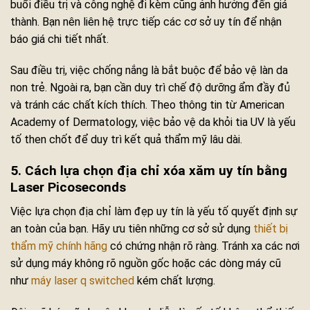
buổi điều trị và công nghệ đi kèm cũng ảnh hưởng đến giá
thành. Bạn nên liên hệ trực tiếp các cơ sở uy tín để nhận
báo giá chi tiết nhất.
Sau điều trị, việc chống nắng là bắt buộc để bảo vệ làn da
non trẻ. Ngoài ra, bạn cần duy trì chế độ dưỡng ẩm đầy đủ
và tránh các chất kích thích. Theo thông tin từ American
Academy of Dermatology, việc bảo vệ da khỏi tia UV là yếu
tố then chốt để duy trì kết quả thẩm mỹ lâu dài.
5. Cách lựa chọn địa chỉ xóa xăm uy tín bằng
Laser Picoseconds
Việc lựa chọn địa chỉ làm đẹp uy tín là yếu tố quyết định sự
an toàn của bạn. Hãy ưu tiên những cơ sở sử dụng
thiết bị
thẩm mỹ chính hãng
có chứng nhận rõ ràng. Tránh xa các nơi
sử dụng máy không rõ nguồn gốc hoặc các dòng máy cũ
như
máy laser q switched
kém chất lượng.