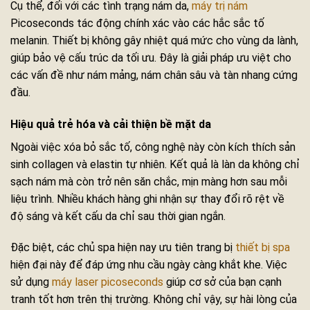
Cụ thể, đối với các tình trạng nám da,
máy trị nám
Picoseconds tác động chính xác vào các hắc sắc tố
melanin. Thiết bị không gây nhiệt quá mức cho vùng da lành,
giúp bảo vệ cấu trúc da tối ưu. Đây là giải pháp ưu việt cho
các vấn đề như nám mảng, nám chân sâu và tàn nhang cứng
đầu.
Hiệu quả trẻ hóa và cải thiện bề mặt da
Ngoài việc xóa bỏ sắc tố, công nghệ này còn kích thích sản
sinh collagen và elastin tự nhiên. Kết quả là làn da không chỉ
sạch nám mà còn trở nên săn chắc, mịn màng hơn sau mỗi
liệu trình. Nhiều khách hàng ghi nhận sự thay đổi rõ rệt về
độ sáng và kết cấu da chỉ sau thời gian ngắn.
Đặc biệt, các chủ spa hiện nay ưu tiên trang bị
thiết bị spa
hiện đại này để đáp ứng nhu cầu ngày càng khắt khe. Việc
sử dụng
máy laser picoseconds
giúp cơ sở của bạn cạnh
tranh tốt hơn trên thị trường. Không chỉ vậy, sự hài lòng của