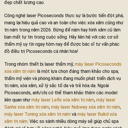
đẹp chất lượng cao.
Công nghệ laser Picoseconds thực sự là bước tiến đột phá,
mang lại hiệu quả cao và an toàn cho việc xóa xăm cũng như
trị nám trong năm 2026. Đừng để nám hay hình xăm cũ làm
bạn mất tự tin trong cuộc sống. Hãy liên hệ với các cơ sở
thẩm mỹ uy tín ngay hôm nay để được bác sĩ tư vấn phác
đồ điều trị Picoseconds cá nhân hóa!
Trong nhóm thiết bị laser thẩm mỹ,
máy laser Picoseconds
xóa xăm trị nám
là một lựa chọn đáng tham khảo cho spa,
thẩm mỹ viện và phòng khám đang muốn phát triển dịch vụ
trị nám, xóa xăm, xử lý sắc tố da và trẻ hóa da. Ngoài
Picoseconds, anh/chị có thể tham khảo thêm các model
liên quan như
máy laser Lefis xóa xăm trị nám
,
máy laser
Sanhe xóa xăm trị nám
,
máy laser Nubway xóa xăm trị nám
,
máy laser Toning xóa xăm trị nám
và
máy laser Ruikd xóa
xăm trị nám
. Việc so sánh nhiều dòng máy sẽ giúp chủ spa