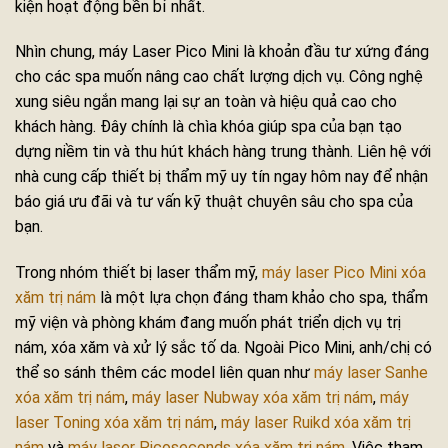
kiện hoạt động bền bỉ nhất.
Nhìn chung, máy Laser Pico Mini là khoản đầu tư xứng đáng
cho các spa muốn nâng cao chất lượng dịch vụ. Công nghệ
xung siêu ngắn mang lại sự an toàn và hiệu quả cao cho
khách hàng. Đây chính là chìa khóa giúp spa của bạn tạo
dựng niềm tin và thu hút khách hàng trung thành. Liên hệ với
nhà cung cấp thiết bị thẩm mỹ uy tín ngay hôm nay để nhận
báo giá ưu đãi và tư vấn kỹ thuật chuyên sâu cho spa của
bạn.
Trong nhóm thiết bị laser thẩm mỹ,
máy laser Pico Mini xóa
xăm trị nám
là một lựa chọn đáng tham khảo cho spa, thẩm
mỹ viện và phòng khám đang muốn phát triển dịch vụ trị
nám, xóa xăm và xử lý sắc tố da. Ngoài Pico Mini, anh/chị có
thể so sánh thêm các model liên quan như
máy laser Sanhe
xóa xăm trị nám
,
máy laser Nubway xóa xăm trị nám
,
máy
laser Toning xóa xăm trị nám
,
máy laser Ruikd xóa xăm trị
nám
và
máy laser Picoseconds xóa xăm trị nám
. Việc tham