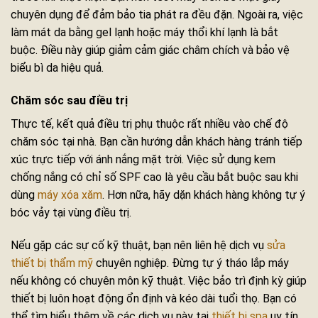
chuyên dụng để đảm bảo tia phát ra đều đặn. Ngoài ra, việc
làm mát da bằng gel lạnh hoặc máy thổi khí lạnh là bắt
buộc. Điều này giúp giảm cảm giác châm chích và bảo vệ
biểu bì da hiệu quả.
Chăm sóc sau điều trị
Thực tế, kết quả điều trị phụ thuộc rất nhiều vào chế độ
chăm sóc tại nhà. Bạn cần hướng dẫn khách hàng tránh tiếp
xúc trực tiếp với ánh nắng mặt trời. Việc sử dụng kem
chống nắng có chỉ số SPF cao là yêu cầu bắt buộc sau khi
dùng
máy xóa xăm
. Hơn nữa, hãy dặn khách hàng không tự ý
bóc vảy tại vùng điều trị.
Nếu gặp các sự cố kỹ thuật, bạn nên liên hệ dịch vụ
sửa
thiết bị thẩm mỹ
chuyên nghiệp. Đừng tự ý tháo lắp máy
nếu không có chuyên môn kỹ thuật. Việc bảo trì định kỳ giúp
thiết bị luôn hoạt động ổn định và kéo dài tuổi thọ. Bạn có
thể tìm hiểu thêm về các dịch vụ này tại
thiết bị spa
uy tín.