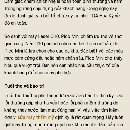
Cảm giác châm chích nhẹ là hoàn toàn bình thường và nằm
trong ngưỡng chịu đựng của khách hàng. Công nghệ này
được đánh giá cao bởi tổ chức uy tín như FDA Hoa Kỳ về
độ an toàn.
So sánh với máy Laser Q10, Pico Mini chiếm ưu thế về thời
gian xung. Nếu Q10 phù hợp cho các liệu trình cơ bản, thì
Pico Mini là lựa chọn cho các ca khó. Đặc biệt với các màu
mực xăm cứng đầu hoặc nám chân sâu, Pico Mini cho thấy
hiệu quả vượt trội. Bạn nên cân nhắc nhu cầu thực tế của
khách hàng để chọn máy phù hợp.
Tuổi thọ và bảo trì
Tuổi thọ thiết bị phụ thuộc lớn vào việc bảo trì định kỳ. Các
lỗi thường gặp như tia yếu hoặc lỗi phần mềm thường do
không thay nước làm mát đúng hạn. Vì vậy, việc tìm kiếm
đơn vị
sửa máy thẩm mỹ
định kỳ là rất quan trọng. Hãy luôn
giữ máy trong môi trường sạch sẽ, khô ráo để đảm bảo linh