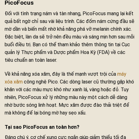
PicoFocus
Đối với tình trạng nám và tàn nhang, PicoFocus mang lại kết
quả bất ngờ chỉ sau vài liệu trình. Các đốm nám cứng đầu sẽ
mờ dần và biến mất nhờ khả năng phá vỡ melanin chính xác.
Đặc biệt, làn da sẽ trở nên đều màu và sáng mịn hơn sau mỗi
buổi điều trị. Bạn có thể tham khảo thêm thông tin tại Cục
quản lý Thực phẩm và Dược phẩm Hoa Kỳ (FDA) về các
tiêu chuẩn an toàn laser.
Về khả năng xóa xăm, đây là thế mạnh vượt trội của
máy
xóa xăm
công nghệ Pico. Các dòng laser cũ thường gặp khó
khăn với các màu mực khó như xanh lá, vàng hoặc đỏ. Tuy
nhiên, PicoFocus xử lý những màu này một cách dễ dàng
nhờ bước sóng linh hoạt. Mực xăm được đào thải triệt để
mà không để lại bóng mờ hay sẹo xấu.
Tại sao PicoFocus an toàn hơn?
Đáng chú ý, cơ chế xung cực ngắn giúp giảm thiểu tối đa