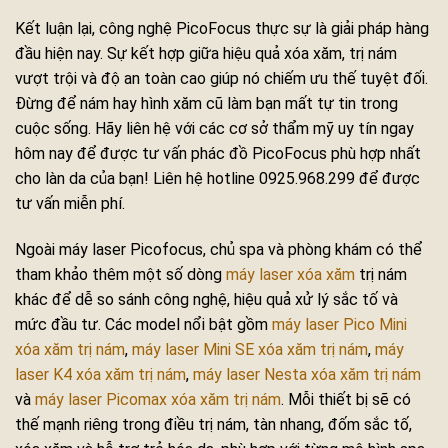
Kết luận lại, công nghệ PicoFocus thực sự là giải pháp hàng
đầu hiện nay. Sự kết hợp giữa hiệu quả xóa xăm, trị nám
vượt trội và độ an toàn cao giúp nó chiếm ưu thế tuyệt đối.
Đừng để nám hay hình xăm cũ làm bạn mất tự tin trong
cuộc sống. Hãy liên hệ với các cơ sở thẩm mỹ uy tín ngay
hôm nay để được tư vấn phác đồ PicoFocus phù hợp nhất
cho làn da của bạn! Liên hệ hotline 0925.968.299 để được
tư vấn miễn phí.
Ngoài máy laser Picofocus, chủ spa và phòng khám có thể
tham khảo thêm một số dòng
máy laser xóa xăm
trị nám
khác để dễ so sánh công nghệ, hiệu quả xử lý sắc tố và
mức đầu tư. Các model nổi bật gồm
máy laser Pico Mini
xóa xăm trị nám
,
máy laser Mini SE xóa xăm trị nám
,
máy
laser K4 xóa xăm trị nám
,
máy laser Nesta xóa xăm trị nám
và
máy laser Picomax xóa xăm trị nám
. Mỗi thiết bị sẽ có
thế mạnh riêng trong điều trị nám, tàn nhang, đốm sắc tố,