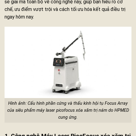
sẽ giải mã toàn bộ về công nghệ này, giúp bạn hiểu rõ cơ
chế, ưu điểm vượt trội và cách tối ưu hóa kết quả điều trị
ngay hôm nay.
Hình ảnh: Cấu hình phần cứng và thấu kính hội tụ Focus Array
của siêu phẩm máy laser picofocus xóa xăm trị nám do HPMED
cung ứng.
1. Công nghệ Máy Laser PicoFocus xóa xăm trị