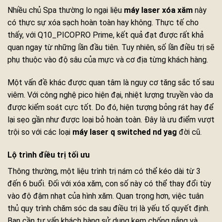
Nhiều chủ Spa thường lo ngại liệu
máy laser xóa xăm
này
có thực sự xóa sạch hoàn toàn hay không. Thực tế cho
thấy, với Q10_PICOPRO Prime, kết quả đạt được rất khả
quan ngay từ những lần đầu tiên. Tuy nhiên, số lần điều trị sẽ
phụ thuộc vào độ sâu của mực và cơ địa từng khách hàng.
Một vấn đề khác được quan tâm là nguy cơ tăng sắc tố sau
viêm. Với công nghệ pico hiện đại, nhiệt lượng truyền vào da
được kiểm soát cực tốt. Do đó, hiện tượng bỏng rát hay để
lại sẹo gần như được loại bỏ hoàn toàn. Đây là ưu điểm vượt
trội so với các loại
máy laser q switched nd yag
đời cũ.
Lộ trình điều trị tối ưu
Thông thường, một liệu trình trị nám có thể kéo dài từ 3
đến 6 buổi. Đối với xóa xăm, con số này có thể thay đổi tùy
vào độ đậm nhạt của hình xăm. Quan trọng hơn, việc tuân
thủ quy trình chăm sóc da sau điều trị là yếu tố quyết định.
Bạn cần tư vấn khách hàng sử dụng kem chống nắng và