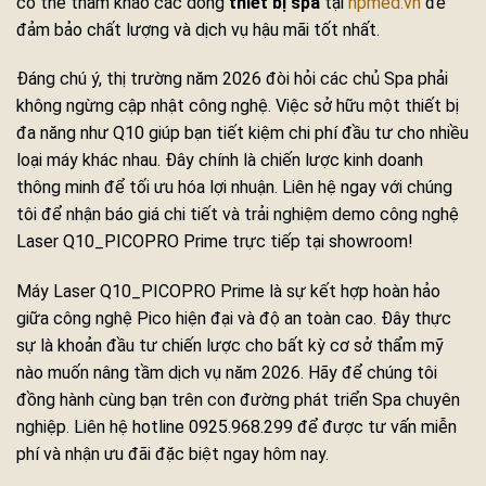
có thể tham khảo các dòng
thiết bị spa
tại
hpmed.vn
để
đảm bảo chất lượng và dịch vụ hậu mãi tốt nhất.
Đáng chú ý, thị trường năm 2026 đòi hỏi các chủ Spa phải
không ngừng cập nhật công nghệ. Việc sở hữu một thiết bị
đa năng như Q10 giúp bạn tiết kiệm chi phí đầu tư cho nhiều
loại máy khác nhau. Đây chính là chiến lược kinh doanh
thông minh để tối ưu hóa lợi nhuận. Liên hệ ngay với chúng
tôi để nhận báo giá chi tiết và trải nghiệm demo công nghệ
Laser Q10_PICOPRO Prime trực tiếp tại showroom!
Máy Laser Q10_PICOPRO Prime là sự kết hợp hoàn hảo
giữa công nghệ Pico hiện đại và độ an toàn cao. Đây thực
sự là khoản đầu tư chiến lược cho bất kỳ cơ sở thẩm mỹ
nào muốn nâng tầm dịch vụ năm 2026. Hãy để chúng tôi
đồng hành cùng bạn trên con đường phát triển Spa chuyên
nghiệp. Liên hệ hotline 0925.968.299 để được tư vấn miễn
phí và nhận ưu đãi đặc biệt ngay hôm nay.