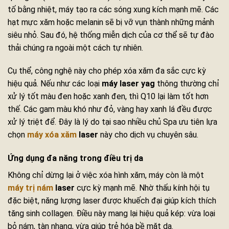
tố bằng nhiệt, máy tạo ra các sóng xung kích mạnh mẽ. Các
hạt mực xăm hoặc melanin sẽ bị vỡ vụn thành những mảnh
siêu nhỏ. Sau đó, hệ thống miễn dịch của cơ thể sẽ tự đào
thải chúng ra ngoài một cách tự nhiên.
Cụ thể, công nghệ này cho phép xóa xăm đa sắc cực kỳ
hiệu quả. Nếu như các loại
máy laser yag
thông thường chỉ
xử lý tốt màu đen hoặc xanh đen, thì Q10 lại làm tốt hơn
thế. Các gam màu khó như đỏ, vàng hay xanh lá đều được
xử lý triệt để. Đây là lý do tại sao nhiều chủ Spa ưu tiên lựa
chọn
máy xóa xăm
laser
này cho dịch vụ chuyên sâu.
Ứng dụng đa năng trong điều trị da
Không chỉ dừng lại ở việc xóa hình xăm, máy còn là một
máy trị nám
laser
cực kỳ mạnh mẽ. Nhờ thấu kính hội tụ
đặc biệt, năng lượng laser được khuếch đại giúp kích thích
tăng sinh collagen. Điều này mang lại hiệu quả kép: vừa loại
bỏ nám, tàn nhang, vừa giúp trẻ hóa bề mặt da.