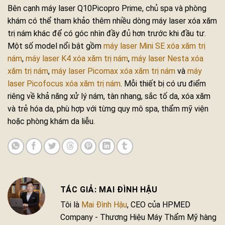
Bên cạnh máy laser Q10Picopro Prime, chủ spa và phòng
khám có thể tham khảo thêm nhiều dòng máy laser xóa xăm
trị nám khác để có góc nhìn đầy đủ hơn trước khi đầu tư.
Một số model nổi bật gồm
máy laser Mini SE xóa xăm trị
nám
,
máy laser K4 xóa xăm trị nám
,
máy laser Nesta xóa
xăm trị nám
,
máy laser Picomax xóa xăm trị nám
và
máy
laser Picofocus xóa xăm trị nám
. Mỗi thiết bị có ưu điểm
riêng về khả năng xử lý nám, tàn nhang, sắc tố da, xóa xăm
và trẻ hóa da, phù hợp với từng quy mô spa, thẩm mỹ viện
hoặc phòng khám da liễu.
MAI ĐÌNH HẬU
Tôi là
Mai Đình Hậu
, CEO của HPMED
Company - Thương Hiệu Máy Thẩm Mỹ hàng