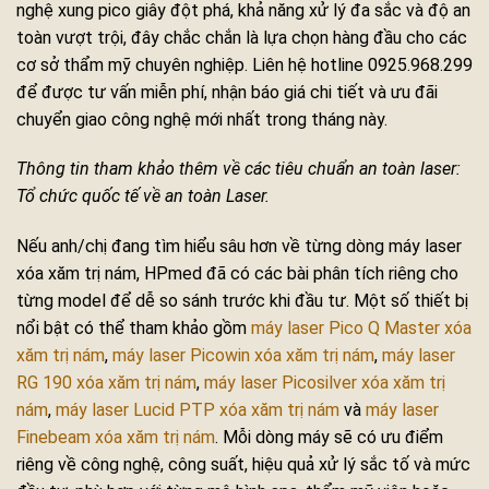
nghệ xung pico giây đột phá, khả năng xử lý đa sắc và độ an
toàn vượt trội, đây chắc chắn là lựa chọn hàng đầu cho các
cơ sở thẩm mỹ chuyên nghiệp. Liên hệ hotline 0925.968.299
để được tư vấn miễn phí, nhận báo giá chi tiết và ưu đãi
chuyển giao công nghệ mới nhất trong tháng này.
Thông tin tham khảo thêm về các tiêu chuẩn an toàn laser:
Tổ chức quốc tế về an toàn Laser.
Nếu anh/chị đang tìm hiểu sâu hơn về từng dòng máy laser
xóa xăm trị nám, HPmed đã có các bài phân tích riêng cho
từng model để dễ so sánh trước khi đầu tư. Một số thiết bị
nổi bật có thể tham khảo gồm
máy laser Pico Q Master xóa
xăm trị nám
,
máy laser Picowin xóa xăm trị nám
,
máy laser
RG 190 xóa xăm trị nám
,
máy laser Picosilver xóa xăm trị
nám
,
máy laser Lucid PTP xóa xăm trị nám
và
máy laser
Finebeam xóa xăm trị nám
. Mỗi dòng máy sẽ có ưu điểm
riêng về công nghệ, công suất, hiệu quả xử lý sắc tố và mức