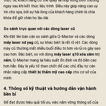
thực tế, khách hàng có thể quay lại nhịp sống bình thường
ngay sau khi kết thúc liệu trình. Điều này giúp nâng cao uy
tín cho spa, bởi sự hài lòng của khách hàng chính là chìa
khóa để giữ chân họ lâu dài.
So sánh trực quan với các dòng laser cũ
Khi đặt lên bàn cân so sánh giữa Q-Master và các dòng
máy laser nd yag
cũ, sự khác biệt là rất rõ rệt. Các dòng
máy cũ thường mất nhiều buổi điều trị hơn và rủi ro gây sẹo
cao hơn. Đặc biệt, so với dòng
máy laser q10 xóa xăm trị
nám
, Q-Master mang lại hiệu suất ổn định và độ bền cao
hơn hẳn. Đây là yếu tố then chốt để các chủ đầu tư cân
nhắc nâng cấp
thiết bị thẩm mỹ cao cấp
cho cơ sở của
mình.
4. Thông số kỹ thuật và hướng dẫn vận hành
bền bỉ
Để đạt được hiệu quả tối ưu, việc nắm vững thông số của