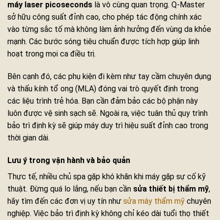
máy laser picoseconds
là vô cùng quan trọng. Q-Master
sở hữu công suất đỉnh cao, cho phép tác động chính xác
vào từng sắc tố mà không làm ảnh hưởng đến vùng da khỏe
mạnh. Các bước sóng tiêu chuẩn được tích hợp giúp linh
hoạt trong mọi ca điều trị.
Bên cạnh đó, các phụ kiện đi kèm như tay cầm chuyên dụng
và thấu kính tổ ong (MLA) đóng vai trò quyết định trong
các liệu trình trẻ hóa. Bạn cần đảm bảo các bộ phận này
luôn được vệ sinh sạch sẽ. Ngoài ra, việc tuân thủ quy trình
bảo trì định kỳ sẽ giúp máy duy trì hiệu suất đỉnh cao trong
thời gian dài.
Lưu ý trong vận hành và bảo quản
Thực tế, nhiều chủ spa gặp khó khăn khi máy gặp sự cố kỹ
thuật. Đừng quá lo lắng, nếu bạn cần
sửa thiết bị thẩm mỹ
,
hãy tìm đến các đơn vị uy tín như
sửa máy thẩm mỹ
chuyên
nghiệp. Việc bảo trì định kỳ không chỉ kéo dài tuổi thọ thiết