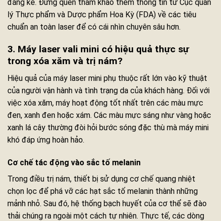
đáng kể. Đừng quên tham khảo thêm thông tin từ Cục quản
lý Thực phẩm và Dược phẩm Hoa Kỳ (FDA) về các tiêu
chuẩn an toàn laser để có cái nhìn chuyên sâu hơn.
3. Máy laser vali mini có hiệu quả thực sự
trong xóa xăm và trị nám?
Hiệu quả của máy laser mini phụ thuộc rất lớn vào kỹ thuật
của người vận hành và tình trạng da của khách hàng. Đối với
việc xóa xăm, máy hoạt động tốt nhất trên các màu mực
đen, xanh đen hoặc xám. Các màu mực sáng như vàng hoặc
xanh lá cây thường đòi hỏi bước sóng đặc thù mà máy mini
khó đáp ứng hoàn hảo.
Cơ chế tác động vào sắc tố melanin
Trong điều trị nám, thiết bị sử dụng cơ chế quang nhiệt
chọn lọc để phá vỡ các hạt sắc tố melanin thành những
mảnh nhỏ. Sau đó, hệ thống bạch huyết của cơ thể sẽ đào
thải chúng ra ngoài một cách tự nhiên. Thực tế, các dòng