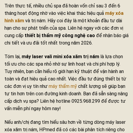
Trên thực tế, nhiều chủ spa đã hoàn vốn chỉ sau 3 đến 6
tháng hoạt động nhờ vào việc khai thác hiệu quả
máy xóa
hình xăm
và trị nám. Hãy coi đây là một khoản đầu tư dài
hạn cho sự phát triển của spa. Liên hệ ngay với các đơn vị
cung cấp
thiết bị thẩm mỹ công nghệ cao
để nhận báo giá
chi tiết và ưu đãi tốt nhất trong năm 2026.
Tóm lại,
máy laser vali mini xóa xăm trị nám
là lựa chọn
tối ưu cho các spa nhỏ nhờ sự linh hoạt và chi phí hợp lý.
Tuy nhiên, bạn cần hiểu rõ giới hạn kỹ thuật để vận hành an
toàn và đạt hiệu quả cao nhất. Việc đầu tư đúng thiết bị từ
các đơn vị uy tín như
máy thẩm mỹ
chất lượng sẽ giúp bạn
tự tin hơn trên con đường kinh doanh. Bạn đã sẵn sàng nâng
cấp dịch vụ spa? Liên hệ hotline 0925.968.299 để được tư
vấn miễn phí ngay hôm nay!
Nếu anh/chị đang tìm hiểu sâu hơn về từng dòng máy laser
xóa xăm trị nám, HPmed đã có các bài phân tích riêng cho