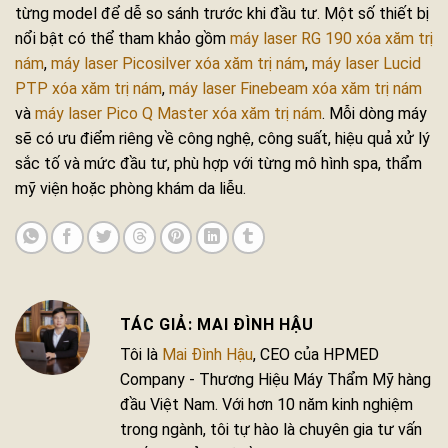
từng model để dễ so sánh trước khi đầu tư. Một số thiết bị
nổi bật có thể tham khảo gồm
máy laser RG 190 xóa xăm trị
nám
,
máy laser Picosilver xóa xăm trị nám
,
máy laser Lucid
PTP xóa xăm trị nám
,
máy laser Finebeam xóa xăm trị nám
và
máy laser Pico Q Master xóa xăm trị nám
. Mỗi dòng máy
sẽ có ưu điểm riêng về công nghệ, công suất, hiệu quả xử lý
sắc tố và mức đầu tư, phù hợp với từng mô hình spa, thẩm
mỹ viện hoặc phòng khám da liễu.
MAI ĐÌNH HẬU
Tôi là
Mai Đình Hậu
, CEO của HPMED
Company - Thương Hiệu Máy Thẩm Mỹ hàng
đầu Việt Nam. Với hơn 10 năm kinh nghiệm
trong ngành, tôi tự hào là chuyên gia tư vấn