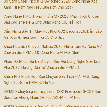
So Sánh Laser Pico & Q-Switched 2026: Công Nghệ Xóa
Xăm, Trị Nám Nào Hiệu Quả Hơn Cho Spa?
Công Nghệ HIFU Trong Thẩm Mỹ 2026: Phân Tích Chuyên
Sâu Các Thế Hệ & Ứng Dụng Nâng Cơ, Trẻ Hóa
Cẩm Nang Bảo Trì Máy Hút Khói CO2 Laser 2026: Đảm Bảo
An Toàn & Hiệu Suất Tối Ưu Cho Spa
Khóa Học Spa Chuyên Nghiệp 2026: Nâng Tầm Kỹ Năng Với
Chuyên Gia HPMED & Công Nghệ AI Mới Nhất
Phác Đồ Phục Hồi Da Chuyên Sâu Với Công Nghệ Spa Đột
Phá 2027: Hướng Dẫn Từ Chuyên Gia HPMED
Khám Phá Khóa Học Spa Chuyên Sâu Tích Hợp AI & Công
Nghệ 2026 Tại HPMED Hà Nội
HPMED chuyển giao máy Laser CO2 Fractional S-CO2 Hàn
Quốc tại Phòng khám Da liễu AKINA – TP. Huế
HPMED bảo dưỡng định kỳ dàn máy thẩm mỹ cao cấp tại