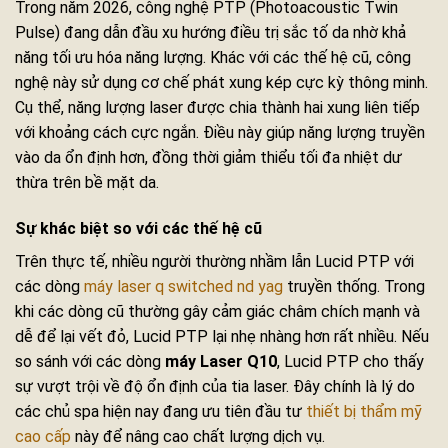
Trong năm 2026, công nghệ PTP (Photoacoustic Twin
Pulse) đang dẫn đầu xu hướng điều trị sắc tố da nhờ khả
năng tối ưu hóa năng lượng. Khác với các thế hệ cũ, công
nghệ này sử dụng cơ chế phát xung kép cực kỳ thông minh.
Cụ thể, năng lượng laser được chia thành hai xung liên tiếp
với khoảng cách cực ngắn. Điều này giúp năng lượng truyền
vào da ổn định hơn, đồng thời giảm thiểu tối đa nhiệt dư
thừa trên bề mặt da.
Sự khác biệt so với các thế hệ cũ
Trên thực tế, nhiều người thường nhầm lẫn Lucid PTP với
các dòng
máy laser q switched nd yag
truyền thống. Trong
khi các dòng cũ thường gây cảm giác châm chích mạnh và
dễ để lại vết đỏ, Lucid PTP lại nhẹ nhàng hơn rất nhiều. Nếu
so sánh với các dòng
máy Laser Q10
, Lucid PTP cho thấy
sự vượt trội về độ ổn định của tia laser. Đây chính là lý do
các chủ spa hiện nay đang ưu tiên đầu tư
thiết bị thẩm mỹ
cao cấp
này để nâng cao chất lượng dịch vụ.