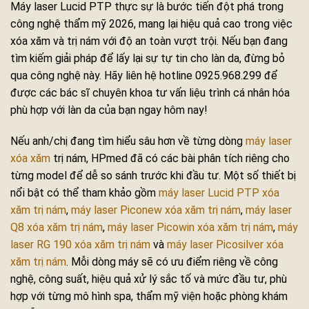
Máy laser Lucid PTP thực sự là bước tiến đột phá trong
công nghệ thẩm mỹ 2026, mang lại hiệu quả cao trong việc
xóa xăm và trị nám với độ an toàn vượt trội. Nếu bạn đang
tìm kiếm giải pháp để lấy lại sự tự tin cho làn da, đừng bỏ
qua công nghệ này. Hãy liên hệ hotline 0925.968.299 để
được các bác sĩ chuyên khoa tư vấn liệu trình cá nhân hóa
phù hợp với làn da của bạn ngay hôm nay!
Nếu anh/chị đang tìm hiểu sâu hơn về từng dòng
máy laser
xóa xăm
trị nám, HPmed đã có các bài phân tích riêng cho
từng model để dễ so sánh trước khi đầu tư. Một số thiết bị
nổi bật có thể tham khảo gồm
máy laser Lucid PTP xóa
xăm trị nám
,
máy laser Piconew xóa xăm trị nám
,
máy laser
Q8 xóa xăm trị nám
,
máy laser Picowin xóa xăm trị nám
,
máy
laser RG 190 xóa xăm trị nám
và
máy laser Picosilver xóa
xăm trị nám
. Mỗi dòng máy sẽ có ưu điểm riêng về công
nghệ, công suất, hiệu quả xử lý sắc tố và mức đầu tư, phù
hợp với từng mô hình spa, thẩm mỹ viện hoặc phòng khám