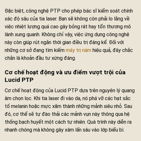
Đặc biệt, công nghệ PTP cho phép bác sĩ kiểm soát chính
xác độ sâu của tia laser. Bạn sẽ không còn phải lo lắng về
việc nhiệt lượng quá cao gây bỏng rát hay tổn thương mô
lành xung quanh. Không chỉ vậy, việc ứng dụng công nghệ
này còn giúp rút ngắn thời gian điều trị đáng kể. Đối với
những cơ sở đang tìm kiếm
máy trị nám
hiệu quả, đây chắc
chắn là khoản đầu tư xứng đáng.
Cơ chế hoạt động và ưu điểm vượt trội của
Lucid PTP
Cơ chế hoạt động của Lucid PTP dựa trên nguyên lý quang
âm chọn lọc. Khi tia laser đi vào da, nó phá vỡ các hạt sắc
tố melanin hoặc mực xăm thành những mảnh siêu nhỏ. Sau
đó, cơ thể sẽ tự đào thải các mảnh vụn này thông qua hệ
thống bạch huyết một cách tự nhiên. Quá trình này diễn ra
nhanh chóng mà không gây xâm lấn sâu vào lớp biểu bì.