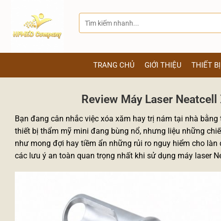
Bỏ
qua
Tìm
kiếm:
nội
dung
TRANG CHỦ
GIỚI THIỆU
THIẾT B
Review Máy Laser Neatcell
Bạn đang cân nhắc việc xóa xăm hay trị nám tại nhà bằng t
thiết bị thẩm mỹ mini đang bùng nổ, nhưng liệu những chi
như mong đợi hay tiềm ẩn những rủi ro nguy hiểm cho làn d
các lưu ý an toàn quan trọng nhất khi sử dụng máy laser N