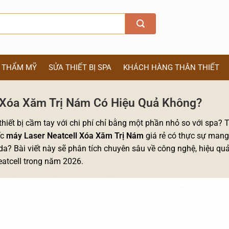
Ị THẨM MỸ
SỬA THIẾT BỊ SPA
KHÁCH HÀNG THÂN THIẾT
 Xóa Xăm Trị Nám Có Hiệu Quả Không?
hiết bị cầm tay với chi phí chỉ bằng một phần nhỏ so với spa? 
ếc
máy Laser Neatcell Xóa Xăm Trị Nám
giá rẻ có thực sự mang 
a? Bài viết này sẽ phân tích chuyên sâu về công nghệ, hiệu quả
eatcell trong năm 2026.