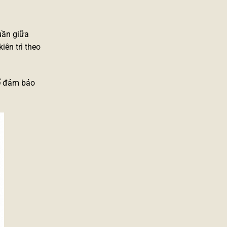
uần giữa
iên trì theo
ể đảm bảo