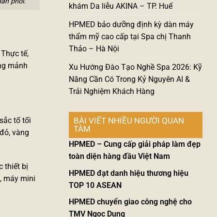
ân phối.
khám Da liễu AKINA – TP. Huế
HPMED bảo dưỡng định kỳ dàn máy
thẩm mỹ cao cấp tại Spa chị Thanh
Thảo – Hà Nội
 Thực tế,
ững mảnh
Xu Hướng Đào Tạo Nghề Spa 2026: Kỹ
Năng Cần Có Trong Kỷ Nguyên AI &
Trải Nghiệm Khách Hàng
ắc tố tối
BÀI VIẾT NHIỀU NGƯỜI QUAN
TÂM
đỏ, vàng
HPMED – Cung cấp giải pháp làm đẹp
toàn diện hàng đầu Việt Nam
c thiết bị
HPMED đạt danh hiệu thương hiệu
, máy mini
TOP 10 ASEAN
HPMED chuyển giao công nghệ cho
TMV Ngọc Dung