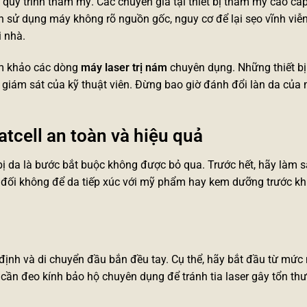
i quy trình thẩm mỹ. Các chuyên gia tại
thiết bị thẩm mỹ cao cấ
 sử dụng máy không rõ nguồn gốc, nguy cơ để lại sẹo vĩnh viễn 
i nhà.
am khảo các dòng
máy laser trị nám
chuyên dụng. Những thiết b
 giám sát của kỹ thuật viên. Đừng bao giờ đánh đổi làn da của
tcell an toàn và hiệu quả
bị da là bước bắt buộc không được bỏ qua. Trước hết, hãy làm 
 đối không để da tiếp xúc với mỹ phẩm hay kem dưỡng trước khi
 định và di chuyển đầu bắn đều tay. Cụ thể, hãy bắt đầu từ mức
n cần đeo kính bảo hộ chuyên dụng để tránh tia laser gây tổn t