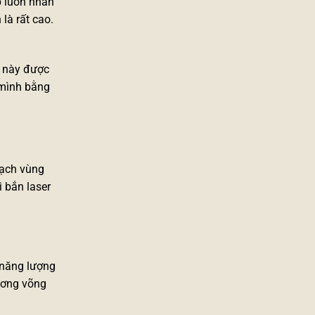
p
luôn nhấn
là rất cao.
ị này được
 mình bằng
sạch vùng
 bắn laser
 năng lượng
hương võng