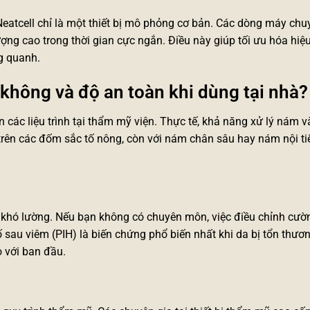
Neatcell chỉ là một thiết bị mô phỏng cơ bản. Các dòng máy ch
ượng cao trong thời gian cực ngắn. Điều này giúp tối ưu hóa hiệ
g quanh.
 không và độ an toàn khi dùng tại nhà?
 các liệu trình tại thẩm mỹ viện. Thực tế, khả năng xử lý nám 
 trên các đốm sắc tố nông, còn với nám chân sâu hay nám nội tiế
cơ khó lường. Nếu bạn không có chuyên môn, việc điều chỉnh cườ
tố sau viêm (PIH) là biến chứng phổ biến nhất khi da bị tổn thươ
o với ban đầu.