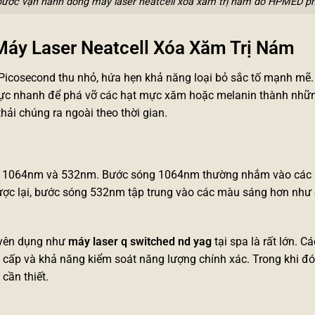
bước vận hành dòng máy laser neatcell xóa xăm trị nám do HPMED ph
n Máy Laser Neatcell Xóa Xăm Trị Nám
 Picosecond thu nhỏ, hứa hẹn khả năng loại bỏ sắc tố mạnh mẽ.
er cực nhanh để phá vỡ các hạt mực xăm hoặc melanin thành nh
thải chúng ra ngoài theo thời gian.
 là 1064nm và 532nm. Bước sóng 1064nm thường nhắm vào các s
ợc lại, bước sóng 532nm tập trung vào các màu sáng hơn như 
uyên dụng như
máy laser q switched nd yag
tại spa là rất lớn. Cá
 cấp và khả năng kiểm soát năng lượng chính xác. Trong khi đó
cần thiết.