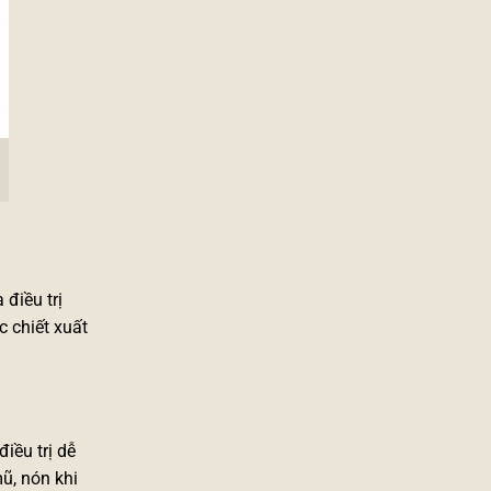
 điều trị
 chiết xuất
iều trị dễ
ũ, nón khi