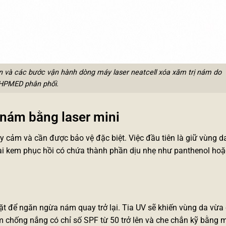
n và các bước vận hành dòng máy laser neatcell xóa xăm trị nám do
HPMED phân phối.
 nám bằng laser mini
y cảm và cần được bảo vệ đặc biệt. Việc đầu tiên là giữ vùng da
oại kem phục hồi có chứa thành phần dịu nhẹ như panthenol hoặc
 để ngăn ngừa nám quay trở lại. Tia UV sẽ khiến vùng da vừa đ
em chống nắng có chỉ số SPF từ 50 trở lên và che chắn kỹ bằng m