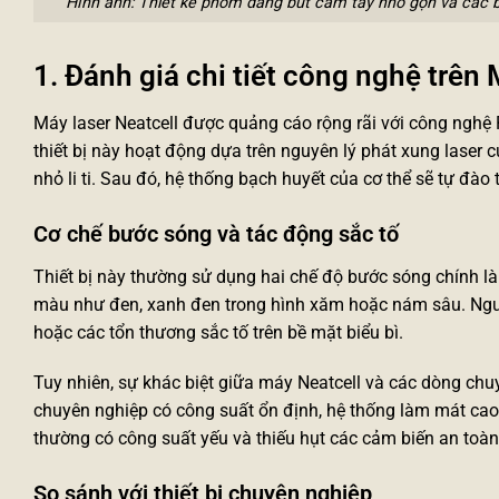
Hình ảnh: Thiết kế phom dáng bút cầm tay nhỏ gọn và các 
1. Đánh giá chi tiết công nghệ trê
Máy laser Neatcell được quảng cáo rộng rãi với công nghệ
thiết bị này hoạt động dựa trên nguyên lý phát xung las
nhỏ li ti. Sau đó, hệ thống bạch huyết của cơ thể sẽ tự đào 
Cơ chế bước sóng và tác động sắc tố
Thiết bị này thường sử dụng hai chế độ bước sóng chính
màu như đen, xanh đen trong hình xăm hoặc nám sâu. Ngư
hoặc các tổn thương sắc tố trên bề mặt biểu bì.
Tuy nhiên, sự khác biệt giữa máy Neatcell và các dòng ch
chuyên nghiệp có công suất ổn định, hệ thống làm mát cao
thường có công suất yếu và thiếu hụt các cảm biến an toàn 
So sánh với thiết bị chuyên nghiệp