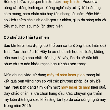
Bên cạnh đó, hiệu quả trị nám của
máy trị nám
Piconew
cũng rất đáng kinh ngạc. Công nghệ này xử lý tốt các loại
nám mảng, nám chân sâu hay tàn nhang lâu năm. Đặc biệt,
nó kích thích sản sinh collagen tự nhiên, giúp da sáng mịn và
đều màu hơn sau mỗi lần thực hiện.
Cơ chế đào thải tự nhiên
Sau khi laser tác động, cơ thể bạn sẽ tự động thực hiện quá
trình đào thải sắc tố. Đây là cơ chế sinh học an toàn, không
cần can thiệp hóa chất độc hại. Vì vậy, làn da sẽ dần hồi
phục và trở nên khỏe mạnh hơn từ sâu bên trong.
Nhìn chung, việc sử dụng
máy trị nám laser pico
mang lại
kết quả bền vững hơn so với các phương pháp lột tẩy bề
mặt. Nếu bạn đang tìm kiếm một
máy laser trị nám
hiệu quả,
đây chắc chắn là lựa chọn hàng đầu. Các chuyên gia thẩm
mỹ luôn đánh giá cao khả năng tái tạo da của công nghệ này
trong năm 2026.