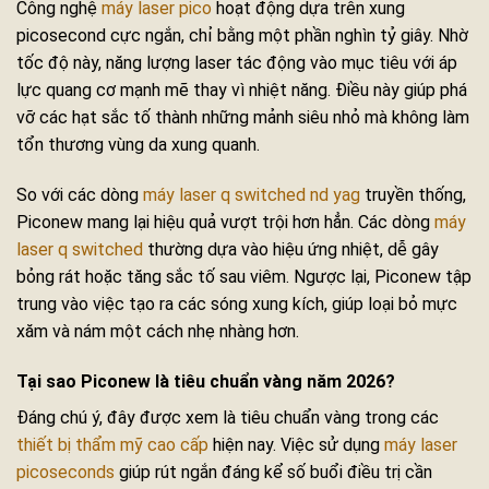
Công nghệ
máy laser pico
hoạt động dựa trên xung
picosecond cực ngắn, chỉ bằng một phần nghìn tỷ giây. Nhờ
tốc độ này, năng lượng laser tác động vào mục tiêu với áp
lực quang cơ mạnh mẽ thay vì nhiệt năng. Điều này giúp phá
vỡ các hạt sắc tố thành những mảnh siêu nhỏ mà không làm
tổn thương vùng da xung quanh.
So với các dòng
máy laser q switched nd yag
truyền thống,
Piconew mang lại hiệu quả vượt trội hơn hẳn. Các dòng
máy
laser q switched
thường dựa vào hiệu ứng nhiệt, dễ gây
bỏng rát hoặc tăng sắc tố sau viêm. Ngược lại, Piconew tập
trung vào việc tạo ra các sóng xung kích, giúp loại bỏ mực
xăm và nám một cách nhẹ nhàng hơn.
Tại sao Piconew là tiêu chuẩn vàng năm 2026?
Đáng chú ý, đây được xem là tiêu chuẩn vàng trong các
thiết bị thẩm mỹ cao cấp
hiện nay. Việc sử dụng
máy laser
picoseconds
giúp rút ngắn đáng kể số buổi điều trị cần