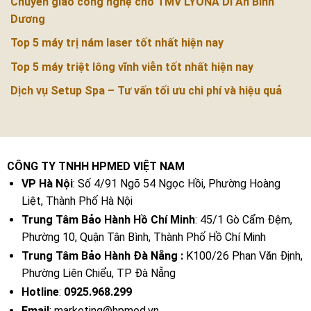
Chuyển giao công nghệ cho TMV LYONA Dĩ An Bình
Dương
Top 5 máy trị nám laser tốt nhất hiện nay
Top 5 máy triệt lông vĩnh viễn tốt nhất hiện nay
Dịch vụ Setup Spa – Tư vấn tối ưu chi phí và hiệu quả
CÔNG TY TNHH HPMED VIỆT NAM
VP Hà Nội
: Số 4/91 Ngõ 54 Ngọc Hồi, Phường Hoàng
Liệt, Thành Phố Hà Nội
Trung Tâm Bảo Hành Hồ Chí Minh
: 45/1 Gò Cẩm Đệm,
Phường 10, Quận Tân Bình, Thành Phố Hồ Chí Minh
Trung Tâm Bảo Hành Đà Nẵng :
K100/26 Phan Văn Định,
Phường Liên Chiểu, TP Đà Nẵng
Hotline
:
0925.968.299
Email
: marketing@hpmed.vn