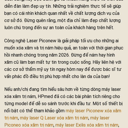
diễn đàn làm đẹp uy tín. Những trải nghiệm thực tế sẽ giúp
bạn có cái nhìn khách quan nhất về chất lượng dịch vụ của
cơ sở đó. Đừng quên rằng, một địa chỉ làm đẹp chất lượng
luôn chú trọng đến sự an toàn của khách hàng trên hết.
Công nghệ Laser Piconew là giải pháp tối ưu cho những ai
muốn xóa xăm và trị nám hiệu quả, an toàn với thời gian phục
hồi nhanh chóng trong năm 2026. Đừng để nám hay hình
xăm cũ làm bạn mất tự tin trong cuộc sống. Hãy liên hệ với
các cơ sở thẩm mỹ uy tín ngay hôm nay để được bác sĩ tư
vấn phác đồ điều trị phù hợp nhất cho làn da của bạn!
Nếu anh/chị đang tìm hiểu sâu hơn về từng dòng máy laser
xóa xăm trị nám, HPmed đã có các bài phân tích riêng cho
từng model để dễ so sánh trước khi đầu tư. Một số thiết bị
nổi bật có thể tham khảo gồm
máy laser Piconew xóa xăm
trị nám
,
máy laser Q Laser xóa xăm trị nám
,
máy laser
Piconeo xóa xăm trị nám
,
máy laser Exilis xóa xăm trị nám
,