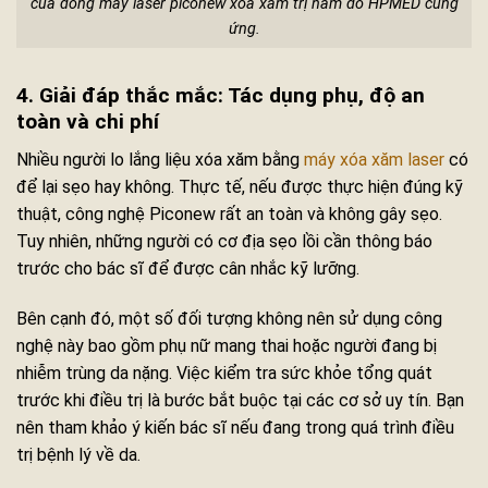
của dòng máy laser piconew xóa xăm trị nám do HPMED cung
ứng.
4. Giải đáp thắc mắc: Tác dụng phụ, độ an
toàn và chi phí
Nhiều người lo lắng liệu xóa xăm bằng
máy xóa xăm laser
có
để lại sẹo hay không. Thực tế, nếu được thực hiện đúng kỹ
thuật, công nghệ Piconew rất an toàn và không gây sẹo.
Tuy nhiên, những người có cơ địa sẹo lồi cần thông báo
trước cho bác sĩ để được cân nhắc kỹ lưỡng.
Bên cạnh đó, một số đối tượng không nên sử dụng công
nghệ này bao gồm phụ nữ mang thai hoặc người đang bị
nhiễm trùng da nặng. Việc kiểm tra sức khỏe tổng quát
trước khi điều trị là bước bắt buộc tại các cơ sở uy tín. Bạn
nên tham khảo ý kiến bác sĩ nếu đang trong quá trình điều
trị bệnh lý về da.