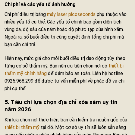
Chi phí và các yếu tố ảnh hưởng
Chi phí điều trị bằng
máy laser picoseconds
phụ thuộc vào
nhiều yếu tố cụ thể. Các yếu tố chính bao gồm diện tích
vùng da, độ sâu của nám hoặc độ phức tạp của hình xăm.
Ngoài ra, số buổi điều trị cũng quyết định tổng chi phí mà
bạn cần chi trả.
Hiện nay, mức giá cho mỗi buổi điều trị dao động tùy theo
từng cơ sở thẩm mỹ. Bạn nên ưu tiên chọn nơi có
thiết bị
thẩm mỹ chính hãng
để đảm bảo an toàn. Liên hệ hotline
0925.968.299 để được tư vấn miễn phí về phác đồ và chi
phí cụ thể.
5. Tiêu chí lựa chọn địa chỉ xóa xăm uy tín
năm 2026
Khi lựa chọn nơi thực hiện, bạn cần kiểm tra nguồn gốc của
thiết bị thẩm mỹ
tại đó. Một cơ sở uy tín sẽ luôn sẵn sàng
cung cấp chứng nhận chính hãng của máy Piconew. Bạn có