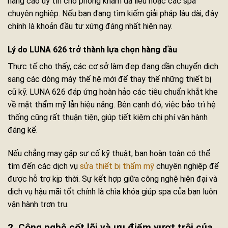
nâng cao uy tín cho phòng khám da liễu hoặc các spa
chuyên nghiệp. Nếu bạn đang tìm kiếm giải pháp lâu dài, đây
chính là khoản đầu tư xứng đáng nhất hiện nay.
Lý do LUNA 626 trở thành lựa chọn hàng đầu
Thực tế cho thấy, các cơ sở làm đẹp đang dần chuyển dịch
sang các dòng máy thế hệ mới để thay thế những thiết bị
cũ kỹ. LUNA 626 đáp ứng hoàn hảo các tiêu chuẩn khắt khe
về mặt thẩm mỹ lẫn hiệu năng. Bên cạnh đó, việc bảo trì hệ
thống cũng rất thuận tiện, giúp tiết kiệm chi phí vận hành
đáng kể.
Nếu chẳng may gặp sự cố kỹ thuật, bạn hoàn toàn có thể
tìm đến các dịch vụ
sửa thiết bị thẩm mỹ
chuyên nghiệp để
được hỗ trợ kịp thời. Sự kết hợp giữa công nghệ hiện đại và
dịch vụ hậu mãi tốt chính là chìa khóa giúp spa của bạn luôn
vận hành trơn tru.
2. Công nghệ cốt lõi và ưu điểm vượt trội của