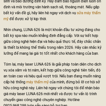
sinh và bảo dưỡng định kỳ. Hãy đảm bảo nguồn điện luôn ổn
định và môi trường vận hành sạch sẽ, thoáng mát. Nếu gặp
bất kỳ vấn đề gì, hãy liên hệ ngay với dịch vụ
sửa máy thẩm
mỹ
để được xử lý kịp thời.
Nhìn chung, LUNA 626 là một khoản đầu tư xứng đáng cho
bất kỳ spa nào muốn khẳng định đẳng cấp. Với sự kết hợp
giữa công nghệ hiện đại và hiệu quả thực tế, đây chắc chắn
là thiết bị không thể thiếu trong năm 2026. Hãy cân nhắc kỹ
lưỡng để mang lại giá trị tốt nhất cho khách hàng của bạn.
Tóm lại, máy laser LUNA 626 là giải pháp toàn diện cho dịch
vụ xóa xăm và trị nám, kết hợp giữa công nghệ tiên tiến, độ
an toàn cao và hiệu quả vượt trội. Nếu bạn đang muốn nâng
cấp hệ thống
máy thẩm mỹ
của mình, đừng bỏ lỡ cơ hội sở
hữu công nghệ này. Liên hệ ngay với chúng tôi để nhận báo
giá máy laser LUNA 626 mới nhất và được tư vấn lộ trình
chuyển giao công nghệ chuyên nghiệp. Hotline
0925.968.299 luôn sẵn sàng hỗ trợ bạn.