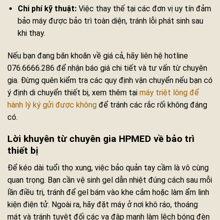
Chi phí kỹ thuật:
Việc thay thế tại các đơn vị uy tín đảm
bảo máy được bảo trì toàn diện, tránh lỗi phát sinh sau
khi thay.
Nếu bạn đang băn khoăn về giá cả, hãy liên hệ hotline
076.6666.286 để nhận báo giá chi tiết và tư vấn từ chuyên
gia. Đừng quên kiểm tra các quy định vận chuyển nếu bạn có
ý định di chuyển thiết bị, xem thêm tại
máy triệt lông để
hành lý ký gửi được không
để tránh các rắc rối không đáng
có.
Lời khuyên từ chuyên gia HPMED về bảo trì
thiết bị
Để kéo dài tuổi thọ xung, việc bảo quản tay cầm là vô cùng
quan trọng. Bạn cần vệ sinh gel dẫn nhiệt đúng cách sau mỗi
lần điều trị, tránh để gel bám vào khe cắm hoặc làm ẩm linh
kiện điện tử. Ngoài ra, hãy đặt máy ở nơi khô ráo, thoáng
mát và tránh tuyệt đối các va đập mạnh làm lệch bóng đèn