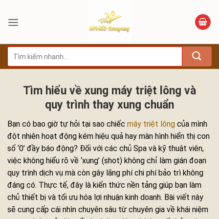
Bỏ
qua
nội
dung
Tìm
kiếm:
Tìm hiểu về xung máy triệt lông và
quy trình thay xung chuẩn
Bạn có bao giờ tự hỏi tại sao chiếc
máy triệt lông
của mình
đột nhiên hoạt động kém hiệu quả hay màn hình hiển thị con
số ‘0’ đầy báo động? Đối với các chủ Spa và kỹ thuật viên,
việc không hiểu rõ về ‘xung’ (shot) không chỉ làm gián đoạn
quy trình dịch vụ mà còn gây lãng phí chi phí bảo trì không
đáng có. Thực tế, đây là kiến thức nền tảng giúp bạn làm
chủ thiết bị và tối ưu hóa lợi nhuận kinh doanh. Bài viết này
sẽ cung cấp cái nhìn chuyên sâu từ chuyên gia về khái niệm