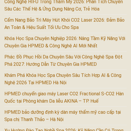
Công Nghệ HIFU Trong Thẩm Mỹ 2026: Phân Tích Chuyên
Sâu Các Thế Hệ & Ứng Dụng Nâng Cơ, Trẻ Hóa
Cẩm Nang Bảo Trì Máy Hút Khói CO2 Laser 2026: Đảm Bảo
An Toàn & Hiệu Suất Tối Ưu Cho Spa
Khóa Học Spa Chuyên Nghiệp 2026: Nâng Tầm Kỹ Năng Với
Chuyên Gia HPMED & Công Nghệ AI Mới Nhất
Phác Đồ Phục Hồi Da Chuyên Sâu Với Công Nghệ Spa Đột
Phá 2027: Hướng Dẫn Từ Chuyên Gia HPMED
Khám Phá Khóa Học Spa Chuyên Sâu Tích Hợp AI & Công
Nghệ 2026 Tại HPMED Hà Nội
HPMED chuyển giao máy Laser CO2 Fractional S-CO2 Hàn
Quốc tại Phòng khám Da liễu AKINA – TP. Huế
HPMED bảo dưỡng định kỳ dàn máy thẩm mỹ cao cấp tại
Spa chị Thanh Thảo – Hà Nội
Xu Hướng Đào Tạo Nghề Spa 2026: Kỹ Năng Cần Có Trong