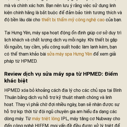
mà và chính xác hơn. Bạn nên lưu ý rằng việc sử dụng linh
kiện chính hãng là bắt buộc để đảm bảo tính tương thích và
độ bền lâu dài cho
thiết bị thẩm mỹ công nghệ cao
của bạn.
Tại Hưng Yên, máy spa hoạt động ổn định giúp cơ sở duy trì
lịch khách và chất lượng dịch vụ mỗi ngày. Khi thiết bị gặp
lỗi nguồn, tay cầm, yếu công suất hoặc làm lạnh kém, bạn
có thể tham khảo bài
sửa máy spa Hưng Yên
để xem giải
pháp từ HPMED.
Review dịch vụ sửa máy spa từ HPMED: Điểm
khác biệt
HPMED xóa bỏ khoảng cách địa lý cho các chủ spa tại Bình
Thuận bằng dịch vụ hỗ trợ kỹ thuật nhanh chóng và linh
hoạt. Thay vì phải chờ đợi nhiều ngày, bạn sẽ nhận được sự
hỗ trợ kịp thời từ đội ngũ chuyên gia am hiểu đa dạng các
dòng máy. Từ
máy triệt lông
IPL, máy tăng cơ Nubway cho
đến công nghệ HIFEM, mọi vấn đề đều được xử lý triệt để.