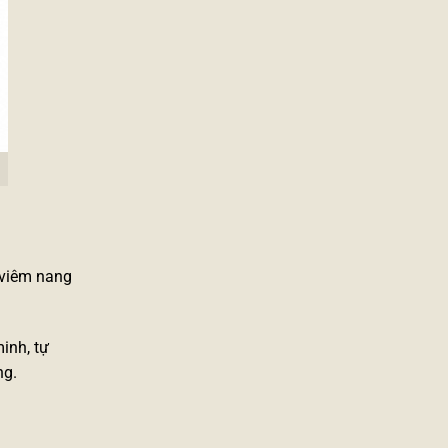
 viêm nang
inh, tự
ng.