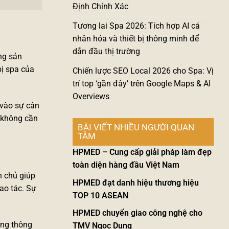
Định Chính Xác
Tương lai Spa 2026: Tích hợp AI cá
nhân hóa và thiết bị thông minh để
dẫn đầu thị trường
ng sản
bị spa
của
Chiến lược SEO Local 2026 cho Spa: Vị
trí top ‘gần đây’ trên Google Maps & AI
Overviews
 vào sự cân
à không cần
BÀI VIẾT NHIỀU NGƯỜI QUAN
TÂM
HPMED – Cung cấp giải pháp làm đẹp
toàn diện hàng đầu Việt Nam
h chủ giúp
HPMED đạt danh hiệu thương hiệu
ao tác. Sự
TOP 10 ASEAN
HPMED chuyển giao công nghệ cho
àng thông
TMV Ngọc Dung