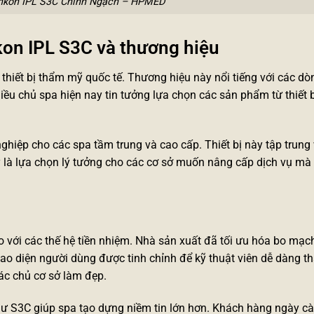
onkon IPL S3C Chính Ngạch – HPMED
kon IPL S3C và thương hiệu
thiết bị thẩm mỹ quốc tế. Thương hiệu này nổi tiếng với các dò
hiều chủ spa hiện nay tin tưởng lựa chọn các sản phẩm từ
thiết 
ghiệp cho các spa tầm trung và cao cấp. Thiết bị này tập trung
ây là lựa chọn lý tưởng cho các cơ sở muốn nâng cấp dịch vụ m
 với các thế hệ tiền nhiệm. Nhà sản xuất đã tối ưu hóa bo mạc
iao diện người dùng được tinh chỉnh để kỹ thuật viên dễ dàng th
các chủ cơ sở làm đẹp.
ư S3C giúp spa tạo dựng niềm tin lớn hơn. Khách hàng ngày c