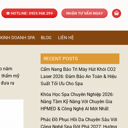
☎️ HOTLINE: 0925.968.299
NHẬN TƯ VẤN NGAY
KINH DOANH SPA
BLOG
LIÊN HỆ
RECENT POSTS
vào năm
Cẩm Nang Bảo Trì Máy Hút Khói CO2
ủa thẩm mỹ
Laser 2026: Đảm Bảo An Toàn & Hiệu
 đưa ra
Suất Tối Ưu Cho Spa
Khóa Học Spa Chuyên Nghiệp 2026:
Nâng Tầm Kỹ Năng Với Chuyên Gia
HPMED & Công Nghệ AI Mới Nhất
Phác Đồ Phục Hồi Da Chuyên Sâu Với
Công Nghệ Spa Đột Phá 2027: Hướng