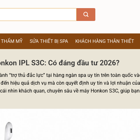
Ị THẨM MỸ
SỬA THIẾT BỊ SPA
KHÁCH HÀNG THÂN THIẾT
Honkon IPL S3C: Có đáng đầu tư 2026?
hành “trợ thủ đắc lực” tại hàng ngàn spa uy tín trên toàn quốc 
g đến hiệu quả dịch vụ mà còn quyết định uy tín và lợi nhuận c
cấp cái nhìn khách quan, chuyên sâu về máy Honkon S3C, giúp bạn