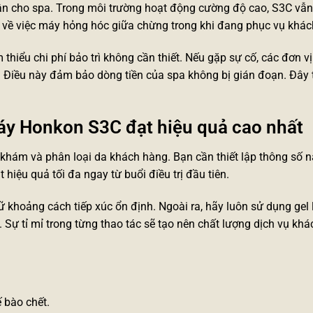
uận cho spa. Trong môi trường hoạt động cường độ cao, S3C vẫn 
g về việc máy hỏng hóc giữa chừng trong khi đang phục vụ khác
m thiểu chi phí bảo trì không cần thiết. Nếu gặp sự cố, các đơn v
Điều này đảm bảo dòng tiền của spa không bị gián đoạn. Đây 
máy Honkon S3C đạt hiệu quả cao nhất
 khám và phân loại da khách hàng. Bạn cần thiết lập thông số 
 hiệu quả tối đa ngay từ buổi điều trị đầu tiên.
iữ khoảng cách tiếp xúc ổn định. Ngoài ra, hãy luôn sử dụng gel
ự tỉ mỉ trong từng thao tác sẽ tạo nên chất lượng dịch vụ khác
 bào chết.