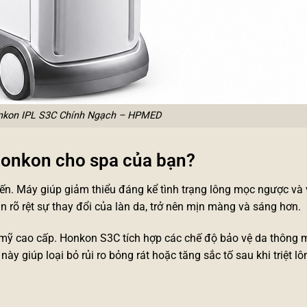
onkon IPL S3C Chính Ngạch – HPMED
 Honkon cho spa của bạn?
c đến. Máy giúp giảm thiểu đáng kể tình trạng lông mọc ngược và
n rõ rệt sự thay đổi của làn da, trở nên mịn màng và sáng hơn.
 mỹ cao cấp
. Honkon S3C tích hợp các chế độ bảo vệ da thông m
y giúp loại bỏ rủi ro bỏng rát hoặc tăng sắc tố sau khi triệt lô