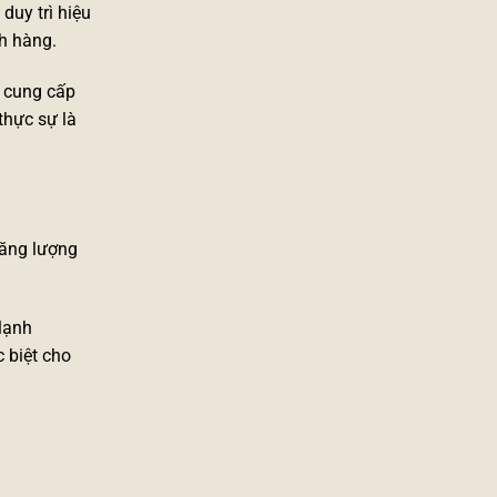
duy trì hiệu
h hàng.
ị cung cấp
thực sự là
năng lượng
 lạnh
 biệt cho