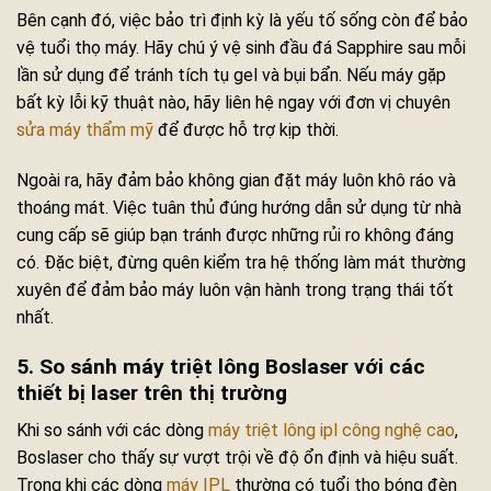
Bên cạnh đó, việc bảo trì định kỳ là yếu tố sống còn để bảo
vệ tuổi thọ máy. Hãy chú ý vệ sinh đầu đá Sapphire sau mỗi
lần sử dụng để tránh tích tụ gel và bụi bẩn. Nếu máy gặp
bất kỳ lỗi kỹ thuật nào, hãy liên hệ ngay với đơn vị chuyên
sửa máy thẩm mỹ
để được hỗ trợ kịp thời.
Ngoài ra, hãy đảm bảo không gian đặt máy luôn khô ráo và
thoáng mát. Việc tuân thủ đúng hướng dẫn sử dụng từ nhà
cung cấp sẽ giúp bạn tránh được những rủi ro không đáng
có. Đặc biệt, đừng quên kiểm tra hệ thống làm mát thường
xuyên để đảm bảo máy luôn vận hành trong trạng thái tốt
nhất.
5. So sánh máy triệt lông Boslaser với các
thiết bị laser trên thị trường
Khi so sánh với các dòng
máy triệt lông ipl công nghệ cao
,
Boslaser cho thấy sự vượt trội về độ ổn định và hiệu suất.
Trong khi các dòng
máy IPL
thường có tuổi thọ bóng đèn