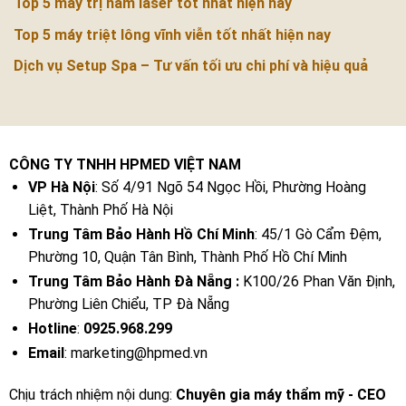
Top 5 máy trị nám laser tốt nhất hiện nay
Top 5 máy triệt lông vĩnh viễn tốt nhất hiện nay
Dịch vụ Setup Spa – Tư vấn tối ưu chi phí và hiệu quả
CÔNG TY TNHH HPMED VIỆT NAM
VP Hà Nội
: Số 4/91 Ngõ 54 Ngọc Hồi, Phường Hoàng
Liệt, Thành Phố Hà Nội
Trung Tâm Bảo Hành Hồ Chí Minh
: 45/1 Gò Cẩm Đệm,
Phường 10, Quận Tân Bình, Thành Phố Hồ Chí Minh
Trung Tâm Bảo Hành Đà Nẵng :
K100/26 Phan Văn Định,
Phường Liên Chiểu, TP Đà Nẵng
Hotline
:
0925.968.299
Email
: marketing@hpmed.vn
Chịu trách nhiệm nội dung:
Chuyên gia máy thẩm mỹ - CEO