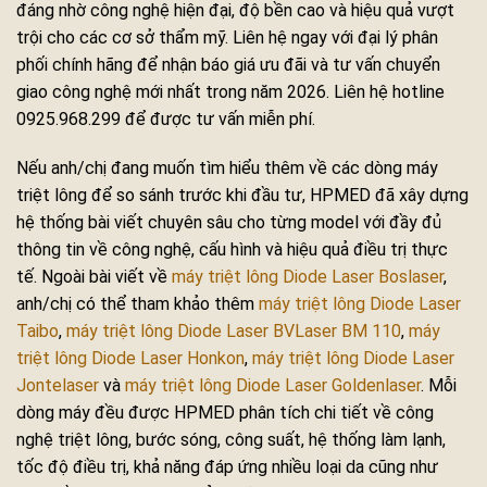
đáng nhờ công nghệ hiện đại, độ bền cao và hiệu quả vượt
trội cho các cơ sở thẩm mỹ. Liên hệ ngay với đại lý phân
phối chính hãng để nhận báo giá ưu đãi và tư vấn chuyển
giao công nghệ mới nhất trong năm 2026. Liên hệ hotline
0925.968.299 để được tư vấn miễn phí.
Nếu anh/chị đang muốn tìm hiểu thêm về các dòng máy
triệt lông để so sánh trước khi đầu tư, HPMED đã xây dựng
hệ thống bài viết chuyên sâu cho từng model với đầy đủ
thông tin về công nghệ, cấu hình và hiệu quả điều trị thực
tế. Ngoài bài viết về
máy triệt lông Diode Laser Boslaser
,
anh/chị có thể tham khảo thêm
máy triệt lông Diode Laser
Taibo
,
máy triệt lông Diode Laser BVLaser BM 110
,
máy
triệt lông Diode Laser Honkon
,
máy triệt lông Diode Laser
Jontelaser
và
máy triệt lông Diode Laser Goldenlaser
. Mỗi
dòng máy đều được HPMED phân tích chi tiết về công
nghệ triệt lông, bước sóng, công suất, hệ thống làm lạnh,
tốc độ điều trị, khả năng đáp ứng nhiều loại da cũng như