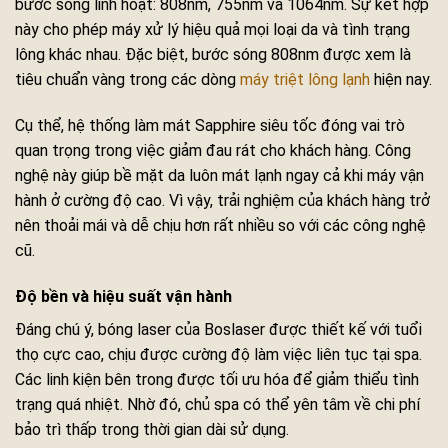
bước sóng linh hoạt: 808nm, 755nm và 1064nm. Sự kết hợp
này cho phép máy xử lý hiệu quả mọi loại da và tình trạng
lông khác nhau. Đặc biệt, bước sóng 808nm được xem là
tiêu chuẩn vàng trong các dòng
máy triệt lông lạnh
hiện nay.
Cụ thể, hệ thống làm mát Sapphire siêu tốc đóng vai trò
quan trọng trong việc giảm đau rát cho khách hàng. Công
nghệ này giúp bề mặt da luôn mát lạnh ngay cả khi máy vận
hành ở cường độ cao. Vì vậy, trải nghiệm của khách hàng trở
nên thoải mái và dễ chịu hơn rất nhiều so với các công nghệ
cũ.
Độ bền và hiệu suất vận hành
Đáng chú ý, bóng laser của Boslaser được thiết kế với tuổi
thọ cực cao, chịu được cường độ làm việc liên tục tại spa.
Các linh kiện bên trong được tối ưu hóa để giảm thiểu tình
trạng quá nhiệt. Nhờ đó, chủ spa có thể yên tâm về chi phí
bảo trì thấp trong thời gian dài sử dụng.