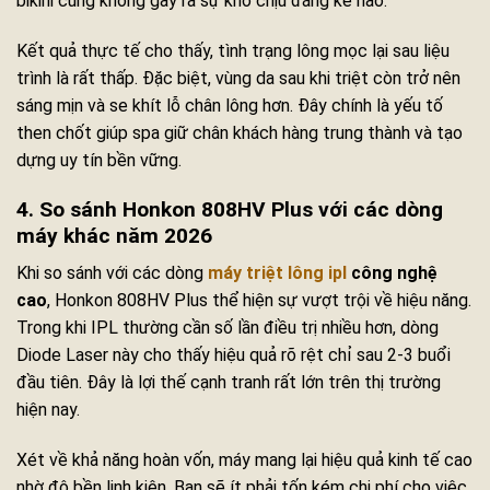
bikini cũng không gây ra sự khó chịu đáng kể nào.
Kết quả thực tế cho thấy, tình trạng lông mọc lại sau liệu
trình là rất thấp. Đặc biệt, vùng da sau khi triệt còn trở nên
sáng mịn và se khít lỗ chân lông hơn. Đây chính là yếu tố
then chốt giúp spa giữ chân khách hàng trung thành và tạo
dựng uy tín bền vững.
4. So sánh Honkon 808HV Plus với các dòng
máy khác năm 2026
Khi so sánh với các dòng
máy triệt lông ipl
công nghệ
cao
, Honkon 808HV Plus thể hiện sự vượt trội về hiệu năng.
Trong khi IPL thường cần số lần điều trị nhiều hơn, dòng
Diode Laser này cho thấy hiệu quả rõ rệt chỉ sau 2-3 buổi
đầu tiên. Đây là lợi thế cạnh tranh rất lớn trên thị trường
hiện nay.
Xét về khả năng hoàn vốn, máy mang lại hiệu quả kinh tế cao
nhờ độ bền linh kiện. Bạn sẽ ít phải tốn kém chi phí cho việc