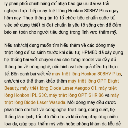
lý phân phối chính hãng để nhận báo giá ưu đãi và trải
nghiệm trực tiếp máy triệt lông Honkon 808HV Plus ngay
hôm nay. Theo thông tin từ tổ chức tiêu chuẩn quốc tế,
việc sử dụng thiết bị đạt chuẩn là yếu tố sống còn để đảm
bảo an toàn cho người tiêu dùng trong lĩnh vực thẩm mỹ.
Nếu anh/chị đang muốn tìm hiểu thêm về các dòng máy
triệt lông để so sánh trước khi đầu tư, HPMED đã xây dựng
hệ thống bài viết chuyên sâu cho từng model với đầy đủ
thông tin về công nghệ, cấu hình và hiệu quả điều trị thực
tế. Bên cạnh bài viết về
máy triệt lông Honkon 808HV Plus
,
anh/chị có thể tham khảo thêm
máy triệt lông OPT Elight
Beauty
,
máy triệt lông Diode Laser Aeagoo C1
,
máy triệt
lông Honkon IPL S3C
,
máy triệt lông OPT SHR 86
và
máy
triệt lông Diode Laser Waseda
. Mỗi dòng máy đều được
phân tích chi tiết về công nghệ triệt lông, công suất, hệ
thống làm lạnh, tốc độ điều trị và khả năng đáp ứng nhiều
loại da, giúp spa, thẩm mỹ viện hoặc phòng khám da liễu dễ