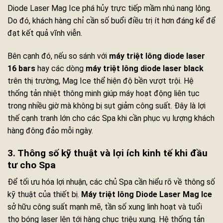
Diode Laser Mag Ice phá hủy trực tiếp mầm nhú nang lông.
Do đó, khách hàng chỉ cần số buổi điều trị ít hơn đáng kể để
đạt kết quả vĩnh viễn.
Bên cạnh đó, nếu so sánh với
máy triệt lông diode laser
16 bars
hay các dòng
máy triệt lông diode laser black
trên thị trường, Mag Ice thể hiện độ bền vượt trội. Hệ
thống tản nhiệt thông minh giúp máy hoạt động liên tục
trong nhiều giờ mà không bị sụt giảm công suất. Đây là lợi
thế cạnh tranh lớn cho các Spa khi cần phục vụ lượng khách
hàng đông đảo mỗi ngày.
3. Thông số kỹ thuật và lợi ích kinh tế khi đầu
tư cho Spa
Để tối ưu hóa lợi nhuận, các chủ Spa cần hiểu rõ về thông số
kỹ thuật của thiết bị.
Máy triệt lông Diode Laser Mag Ice
sở hữu công suất mạnh mẽ, tần số xung linh hoạt và tuổi
thọ bóng laser lên tới hàng chục triệu xung. Hệ thống tản