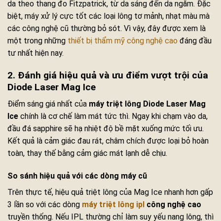
da theo thang đo Fitzpatrick, từ da sáng đến da ngăm. Đặc
biệt, máy xử lý cực tốt các loại lông tơ mảnh, nhạt màu mà
các công nghệ cũ thường bỏ sót. Vì vậy, đây được xem là
một trong những
thiết bị thẩm mỹ công nghệ cao
đáng đầu
tư nhất hiện nay.
2. Đánh giá hiệu quả và ưu điểm vượt trội của
Diode Laser Mag Ice
Điểm sáng giá nhất của
máy triệt lông Diode Laser Mag
Ice
chính là cơ chế làm mát tức thì. Ngay khi chạm vào da,
đầu đá sapphire sẽ hạ nhiệt độ bề mặt xuống mức tối ưu.
Kết quả là cảm giác đau rát, châm chích được loại bỏ hoàn
toàn, thay thế bằng cảm giác mát lạnh dễ chịu.
So sánh hiệu quả với các dòng máy cũ
Trên thực tế, hiệu quả triệt lông của Mag Ice nhanh hơn gấp
3 lần so với các dòng
máy triệt lông ipl
công nghệ cao
truyền thống. Nếu IPL thường chỉ làm suy yếu nang lông, thì