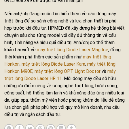
0925.968.299 để được tư vấn miễn phí.
Nếu anh/chị đang muốn tìm hiểu thêm về các dòng máy
triệt lông để so sánh công nghệ và lựa chọn thiết bị phù
hợp trước khi đầu tư, HPMED đã xây dựng hệ thống bài viết
chuyên sâu cho từng model với đầy đủ thông tin về cấu
hình, tính năng và hiệu quả điều trị. Anh/chị có thể tham
khảo bài viết về
máy triệt lông Diode Laser Mag Ice
, đồng
thời khám phá thêm các sản phẩm như
máy triệt lông
Honkon
,
máy triệt lông Diode Laser Kara
,
máy triệt lông
Honkon M90E
,
máy triệt lông OPT Light Doctor
và
máy
triệt lông Diode Laser HR 11
. Mỗi dòng máy đều sở hữu
những ưu điểm riêng về công nghệ triệt lông, bước sóng,
công suất, hệ thống làm lạnh và khả năng đáp ứng nhiều loại
da, giúp spa, thẩm mỹ viện hoặc phòng khám da liễu dễ dàng
lựa chọn giải pháp phù hợp với quy mô kinh doanh, nhu cầu
điều trị và ngân sách đầu tư.