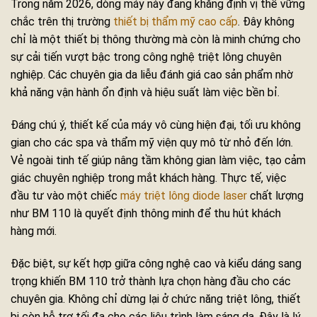
Trong năm 2026, dòng máy này đang khẳng định vị thế vững
chắc trên thị trường
thiết bị thẩm mỹ cao cấp
. Đây không
chỉ là một thiết bị thông thường mà còn là minh chứng cho
sự cải tiến vượt bậc trong công nghệ triệt lông chuyên
nghiệp. Các chuyên gia da liễu đánh giá cao sản phẩm nhờ
khả năng vận hành ổn định và hiệu suất làm việc bền bỉ.
Đáng chú ý, thiết kế của máy vô cùng hiện đại, tối ưu không
gian cho các spa và thẩm mỹ viện quy mô từ nhỏ đến lớn.
Vẻ ngoài tinh tế giúp nâng tầm không gian làm việc, tạo cảm
giác chuyên nghiệp trong mắt khách hàng. Thực tế, việc
đầu tư vào một chiếc
máy triệt lông diode laser
chất lượng
như BM 110 là quyết định thông minh để thu hút khách
hàng mới.
Đặc biệt, sự kết hợp giữa công nghệ cao và kiểu dáng sang
trọng khiến BM 110 trở thành lựa chọn hàng đầu cho các
chuyên gia. Không chỉ dừng lại ở chức năng triệt lông, thiết
bị còn hỗ trợ tối đa cho các liệu trình làm sáng da. Đây là lý