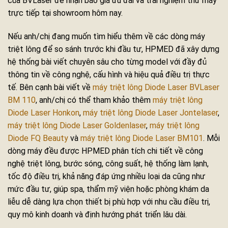
của BVLaser để nhận báo giá ưu đãi và trải nghiệm thử máy
trực tiếp tại showroom hôm nay.
Nếu anh/chị đang muốn tìm hiểu thêm về các dòng máy
triệt lông để so sánh trước khi đầu tư, HPMED đã xây dựng
hệ thống bài viết chuyên sâu cho từng model với đầy đủ
thông tin về công nghệ, cấu hình và hiệu quả điều trị thực
tế. Bên cạnh bài viết về
máy triệt lông Diode Laser BVLaser
BM 110
, anh/chị có thể tham khảo thêm
máy triệt lông
Diode Laser Honkon
,
máy triệt lông Diode Laser Jontelaser
,
máy triệt lông Diode Laser Goldenlaser
,
máy triệt lông
Diode FQ Beauty
và
máy triệt lông Diode Laser BM101
. Mỗi
dòng máy đều được HPMED phân tích chi tiết về công
nghệ triệt lông, bước sóng, công suất, hệ thống làm lạnh,
tốc độ điều trị, khả năng đáp ứng nhiều loại da cũng như
mức đầu tư, giúp spa, thẩm mỹ viện hoặc phòng khám da
liễu dễ dàng lựa chọn thiết bị phù hợp với nhu cầu điều trị,
quy mô kinh doanh và định hướng phát triển lâu dài.