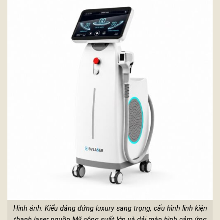
Hình ảnh: Kiểu dáng đứng luxury sang trọng, cấu hình linh kiện
thanh laser nguồn Mỹ công suất lớn và dải màn hình cảm ứng