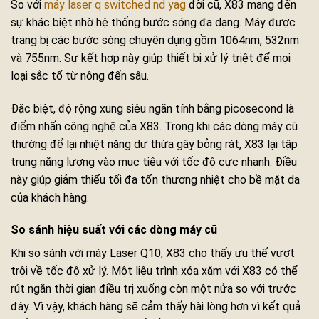
So với
máy laser q switched nd yag
đời cũ, X83 mang đến
sự khác biệt nhờ hệ thống bước sóng đa dạng. Máy được
trang bị các bước sóng chuyên dụng gồm 1064nm, 532nm
và 755nm. Sự kết hợp này giúp thiết bị xử lý triệt để mọi
loại sắc tố từ nông đến sâu.
Đặc biệt, độ rộng xung siêu ngắn tính bằng picosecond là
điểm nhấn công nghệ của X83. Trong khi các dòng máy cũ
thường để lại nhiệt năng dư thừa gây bỏng rát, X83 lại tập
trung năng lượng vào mục tiêu với tốc độ cực nhanh. Điều
này giúp giảm thiểu tối đa tổn thương nhiệt cho bề mặt da
của khách hàng.
So sánh hiệu suất với các dòng máy cũ
Khi so sánh với máy Laser Q10, X83 cho thấy ưu thế vượt
trội về tốc độ xử lý. Một liệu trình xóa xăm với X83 có thể
rút ngắn thời gian điều trị xuống còn một nửa so với trước
đây. Vì vậy, khách hàng sẽ cảm thấy hài lòng hơn vì kết quả