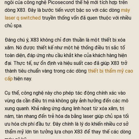
ngôi của công nghệ Picosecond thế hệ mới tích hợp trên
dòng X83. Đây là bước tiến vượt bậc so với các dòng
máy
laser q switched
truyền thống vốn đã quen thuộc với nhiều
chủ spa.
Đáng chú ý, X83 không chỉ đơn thuần là một thiết bị xóa
xăm. Nó được thiết kế như một hệ thống điều trị sắc tố
toàn diện, đáp ứng nhu cầu khắt khe của khách hàng hiện
đại. Thực tế, sự ổn định và hiệu suất cao đã giúp X83 trở
thành tiêu chuẩn vàng trong các dòng
thiết bị thẩm mỹ cao
cấp
hiện nay.
Cụ thể, công nghệ này cho phép tác động chính xác vào
vùng da cần điều trị mà không gây ảnh hưởng đến các mô
xung quanh. Khả năng ứng dụng linh hoạt từ xóa xăm, trị
nám, tàn nhang đến trẻ hóa da bằng laser giúp chủ spa tối
ưu hóa chi phí đầu tư. Đây chính là lý do khiến nhiều cơ sở
thẩm mỹ lớn tin tưởng lựa chọn X83 để thay thế các dòng