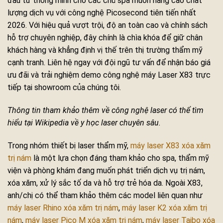
đầu tư thông minh cho các chủ spa muốn nâng cao chất
lượng dịch vụ với công nghệ Picosecond tiên tiến nhất
2026. Với hiệu quả vượt trội, độ an toàn cao và chính sách
hỗ trợ chuyên nghiệp, đây chính là chìa khóa để giữ chân
khách hàng và khẳng định vị thế trên thị trường thẩm mỹ
cạnh tranh. Liên hệ ngay với đội ngũ tư vấn để nhận báo giá
ưu đãi và trải nghiệm demo công nghệ máy Laser X83 trực
tiếp tại showroom của chúng tôi.
Thông tin tham khảo thêm về công nghệ laser có thể tìm
hiểu tại Wikipedia về y học laser chuyên sâu.
Trong nhóm thiết bị laser thẩm mỹ,
máy laser X83 xóa xăm
trị nám
là một lựa chọn đáng tham khảo cho spa, thẩm mỹ
viện và phòng khám đang muốn phát triển dịch vụ trị nám,
xóa xăm, xử lý sắc tố da và hỗ trợ trẻ hóa da. Ngoài X83,
anh/chị có thể tham khảo thêm các model liên quan như
máy laser Rhino xóa xăm trị nám
,
máy laser K2 xóa xăm trị
nám
,
máy laser Pico M xóa xăm trị nám
,
máy laser Taibo xóa