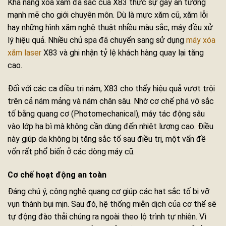
Khả năng xóa xăm đa sắc của X83 thực sự gây ấn tượng
mạnh mẽ cho giới chuyên môn. Dù là mực xăm cũ, xăm lỗi
hay những hình xăm nghệ thuật nhiều màu sắc, máy đều xử
lý hiệu quả. Nhiều chủ spa đã chuyển sang sử dụng
máy xóa
xăm laser
X83 và ghi nhận tỷ lệ khách hàng quay lại tăng
cao.
Đối với các ca điều trị nám, X83 cho thấy hiệu quả vượt trội
trên cả nám mảng và nám chân sâu. Nhờ cơ chế phá vỡ sắc
tố bằng quang cơ (Photomechanical), máy tác động sâu
vào lớp hạ bì mà không cần dùng đến nhiệt lượng cao. Điều
này giúp da không bị tăng sắc tố sau điều trị, một vấn đề
vốn rất phổ biến ở các dòng máy cũ.
Cơ chế hoạt động an toàn
Đáng chú ý, công nghệ quang cơ giúp các hạt sắc tố bị vỡ
vụn thành bụi mịn. Sau đó, hệ thống miễn dịch của cơ thể sẽ
tự động đào thải chúng ra ngoài theo lộ trình tự nhiên. Vì