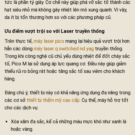
tức là phần tỷ giây. Cơ chế này giúp phá vỡ sắc tố thành các
hạt siêu nhỏ mà không gây nhiệt lên mô xung quanh. Vì vậy,
da ít bị tổn thương hơn so với các phương pháp cũ.
Ưu điểm vượt trội so với Laser truyền thống
Trên thực tế,
máy laser pico
mang lại hiệu quả vượt trội hơn
hẳn các dòng
máy laser q switched nd yag
truyền thống.
Trong khi công nghệ cũ chủ yếu dùng nhiệt để đốt cháy sắc
tố, Pico M lại sử dụng áp lực quang cơ. Điều này giúp giảm
thiểu rủi ro bỏng rát hoặc tăng sắc tố sau viêm cho khách
hàng.
Đáng chú ý, thiết bị này có khả năng ứng dụng đa năng trong
các cơ sở
thiết bị thẩm mỹ cao cấp
. Cụ thể, máy hỗ trợ tốt
cho các dịch vụ:
Xóa xăm đa sắc, kể cả những màu mực khó như xanh lá
hoặc vàng.