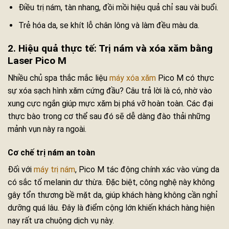
Điều trị nám, tàn nhang, đồi mồi hiệu quả chỉ sau vài buổi.
Trẻ hóa da, se khít lỗ chân lông và làm đều màu da.
2. Hiệu quả thực tế: Trị nám và xóa xăm bằng
Laser Pico M
Nhiều chủ spa thắc mắc liệu
máy xóa xăm
Pico M có thực
sự xóa sạch hình xăm cứng đầu? Câu trả lời là có, nhờ vào
xung cực ngắn giúp mực xăm bị phá vỡ hoàn toàn. Các đại
thực bào trong cơ thể sau đó sẽ dễ dàng đào thải những
mảnh vụn này ra ngoài.
Cơ chế trị nám an toàn
Đối với
máy trị nám
, Pico M tác động chính xác vào vùng da
có sắc tố melanin dư thừa. Đặc biệt, công nghệ này không
gây tổn thương bề mặt da, giúp khách hàng không cần nghỉ
dưỡng quá lâu. Đây là điểm cộng lớn khiến khách hàng hiện
nay rất ưa chuộng dịch vụ này.