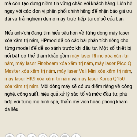
mà còn tạo dựng niềm tin vững chắc với khách hàng. Liên hệ
ngay với các đơn vị phân phối chính hãng để nhận báo giá ưu
đãi và trải nghiệm demo máy trực tiếp tại cơ sở của bạn.
Nếu anh/chị đang tìm hiểu sâu hơn về từng dòng máy laser
xóa xăm trị nám, HPmed đã có các bài phân tích riêng cho
từng model để dễ so sánh trước khi đầu tư. Một số thiết bị
nổi bật có thể tham khảo gồm
máy laser Rhino xóa xăm trị
nám
,
máy laser Finebeam xóa xăm trị nám
,
máy laser Pico Q
Master xóa xăm trị nám
,
máy laser Vali Mini xóa xăm trị nám
,
máy laser HK9 xóa xăm trị nám
và
máy laser Korea Q150
xóa xăm trị nám
. Mỗi dòng máy sẽ có ưu điểm riêng về công
nghệ, công suất, hiệu quả xử lý sắc tố và mức đầu tư, phù
hợp với từng mô hình spa, thẩm mỹ viện hoặc phòng khám
da liễu.