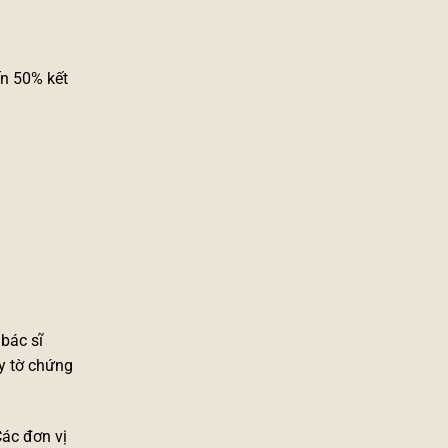
ến 50% kết
bác sĩ
y tờ chứng
Các đơn vị