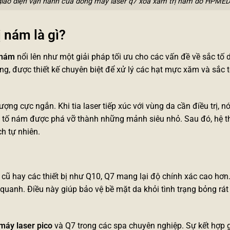
giao diện vận hành của dòng máy laser q7 xóa xăm trị nám do HPMED
 nám là gì?
 nám
nổi lên như một giải pháp tối ưu cho các vấn đề về sắc tố 
hống, được thiết kế chuyên biệt để xử lý các hạt mực xăm và sắc 
ng cực ngắn. Khi tia laser tiếp xúc với vùng da cần điều trị, nó
tố nám được phá vỡ thành những mảnh siêu nhỏ. Sau đó, hệ 
h tự nhiên.
 cũ hay các thiết bị như Q10, Q7 mang lại độ chính xác cao hơ
 quanh. Điều này giúp bảo vệ bề mặt da khỏi tình trạng bỏng rát
máy laser pico
và Q7 trong các spa chuyên nghiệp. Sự kết hợp 