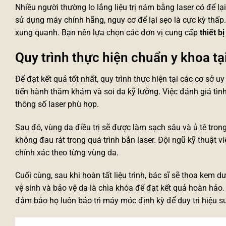
Nhiều người thường lo lắng liệu trị nám bằng laser có để l
sử dụng máy chính hãng, nguy cơ để lại sẹo là cực kỳ thấp.
xung quanh. Bạn nên lựa chọn các đơn vị cung cấp
thiết b
Quy trình thực hiện chuẩn y khoa t
Để đạt kết quả tốt nhất, quy trình thực hiện tại các cơ sở u
tiến hành thăm khám và soi da kỹ lưỡng. Việc đánh giá tìn
thông số laser phù hợp.
Sau đó, vùng da điều trị sẽ được làm sạch sâu và ủ tê tro
không đau rát trong quá trình bắn laser. Đội ngũ kỹ thuật 
chính xác theo từng vùng da.
Cuối cùng, sau khi hoàn tất liệu trình, bác sĩ sẽ thoa kem
vệ sinh và bảo vệ da là chìa khóa để đạt kết quả hoàn hảo
đảm bảo họ luôn bảo trì máy móc định kỳ để duy trì hiệu su