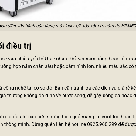
giao diện vận hành của dòng máy laser q7 xóa xăm trị nám do HPMED
i điều trị
uộc vào nhiều yếu tố khác nhau. Đối với nám nông hoặc hình x
c trường hợp nám chân sâu hoặc xăm hình lớn, nhiều màu sắc có 
và công nghệ tại cơ sở đó. Bạn cần tránh xa các dịch vụ giá rẻ k
giả thường không ổn định về bước sóng, dễ gây bỏng da hoặc để
c giá đầu tư cao hơn nhưng hiệu quả mang lại vượt trội hoàn t
 chọn thông minh. Đừng quên liên hệ hotline 0925.968.299 để được