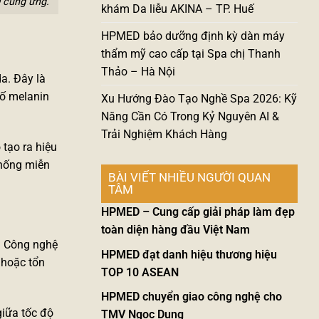
 cung ứng.
khám Da liễu AKINA – TP. Huế
HPMED bảo dưỡng định kỳ dàn máy
thẩm mỹ cao cấp tại Spa chị Thanh
Thảo – Hà Nội
da. Đây là
tố melanin
Xu Hướng Đào Tạo Nghề Spa 2026: Kỹ
Năng Cần Có Trong Kỷ Nguyên AI &
Trải Nghiệm Khách Hàng
 tạo ra hiệu
thống miễn
BÀI VIẾT NHIỀU NGƯỜI QUAN
TÂM
HPMED – Cung cấp giải pháp làm đẹp
toàn diện hàng đầu Việt Nam
n. Công nghệ
HPMED đạt danh hiệu thương hiệu
 hoặc tổn
TOP 10 ASEAN
HPMED chuyển giao công nghệ cho
giữa tốc độ
TMV Ngọc Dung