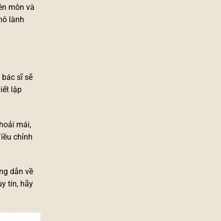
yên môn và
mô lành
 bác sĩ sẽ
iết lập
hoải mái,
iều chỉnh
ớng dẫn về
y tín, hãy