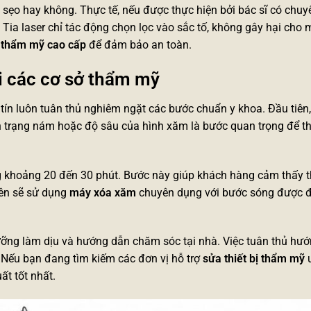
ại sẹo hay không. Thực tế, nếu được thực hiện bởi bác sĩ có chu
 Tia laser chỉ tác động chọn lọc vào sắc tố, không gây hại cho 
ị thẩm mỹ cao cấp
để đảm bảo an toàn.
ại các cơ sở thẩm mỹ
y tín luôn tuân thủ nghiêm ngặt các bước chuẩn y khoa. Đầu tiên,
h trạng nám hoặc độ sâu của hình xăm là bước quan trọng để th
ng khoảng 20 đến 30 phút. Bước này giúp khách hàng cảm thấy t
viên sẽ sử dụng
máy xóa xăm
chuyên dụng với bước sóng được đ
 dưỡng làm dịu và hướng dẫn chăm sóc tại nhà. Việc tuân thủ hư
. Nếu bạn đang tìm kiếm các đơn vị hỗ trợ
sửa thiết bị thẩm mỹ
u
ất tốt nhất.