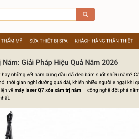
Ị THẨM MỸ
SỬA THIẾT BỊ SPA
KHÁCH HÀNG THÂN THIẾT
ị Nám: Giải Pháp Hiệu Quả Năm 2026
kỹ hay những vết nám cứng đầu đã đeo bám suốt nhiều năm? C
ỏi thời gian nghỉ dưỡng quá dài, khiến nhiều người e ngại khi q
diện về
máy laser Q7 xóa xăm trị nám
– công nghệ đột phá năm
nhất.