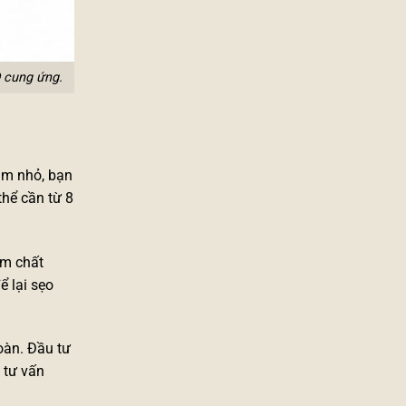
 cung ứng.
ăm nhỏ, bạn
thể cần từ 8
ém chất
 lại sẹo
oàn. Đầu tư
 tư vấn