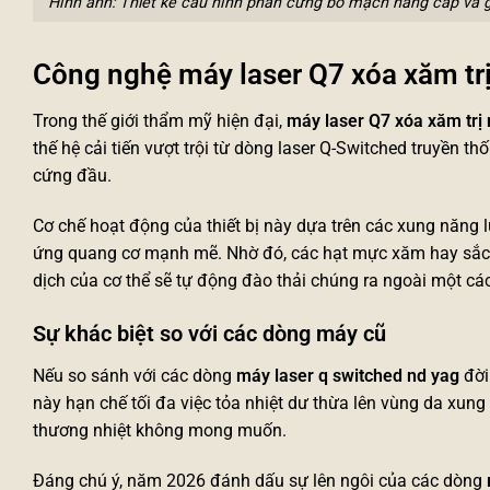
Hình ảnh: Thiết kế cấu hình phần cứng bo mạch nâng cấp và 
Công nghệ máy laser Q7 xóa xăm trị
Trong thế giới thẩm mỹ hiện đại,
máy laser Q7 xóa xăm trị
thế hệ cải tiến vượt trội từ dòng laser Q-Switched truyền t
cứng đầu.
Cơ chế hoạt động của thiết bị này dựa trên các xung năng lượ
ứng quang cơ mạnh mẽ. Nhờ đó, các hạt mực xăm hay sắc 
dịch của cơ thể sẽ tự động đào thải chúng ra ngoài một các
Sự khác biệt so với các dòng máy cũ
Nếu so sánh với các dòng
máy laser q switched nd yag
đời
này hạn chế tối đa việc tỏa nhiệt dư thừa lên vùng da xung
thương nhiệt không mong muốn.
Đáng chú ý, năm 2026 đánh dấu sự lên ngôi của các dòng