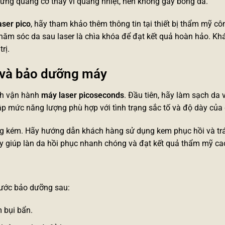
 ứng quang cơ thay vì quang nhiệt, nên không gây bỏng da.
aser pico
, hãy tham khảo thêm thông tin tại
thiết bị thẩm mỹ c
à chăm sóc da sau laser là chìa khóa để đạt kết quả hoàn hảo. K
rị.
a và bảo dưỡng máy
ình vận hành
máy laser picoseconds
. Đầu tiên, hãy làm sạch da v
lập mức năng lượng phù hợp với tình trạng sắc tố và độ dày của 
ông kém. Hãy hướng dẫn khách hàng sử dụng kem phục hồi và tr
y giúp làn da hồi phục nhanh chóng và đạt kết quả thẩm mỹ ca
bước bảo dưỡng sau:
 bụi bẩn.