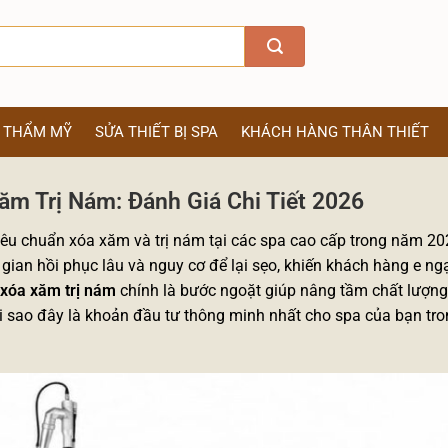
Ị THẨM MỸ
SỬA THIẾT BỊ SPA
KHÁCH HÀNG THÂN THIẾT
ăm Trị Nám: Đánh Giá Chi Tiết 2026
tiêu chuẩn xóa xăm và trị nám tại các spa cao cấp trong năm 2
 gian hồi phục lâu và nguy cơ để lại sẹo, khiến khách hàng e ngại
 xóa xăm trị nám
chính là bước ngoặt giúp nâng tầm chất lượng 
do tại sao đây là khoản đầu tư thông minh nhất cho spa của bạn t