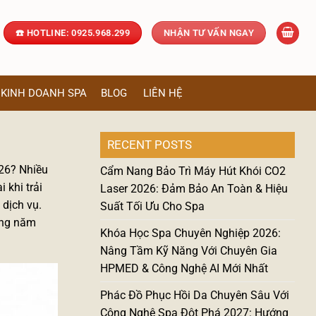
☎️ HOTLINE: 0925.968.299
NHẬN TƯ VẤN NGAY
KINH DOANH SPA
BLOG
LIÊN HỆ
RECENT POSTS
026? Nhiều
Cẩm Nang Bảo Trì Máy Hút Khói CO2
 khi trải
Laser 2026: Đảm Bảo An Toàn & Hiệu
dịch vụ.
Suất Tối Ưu Cho Spa
rong năm
Khóa Học Spa Chuyên Nghiệp 2026:
Nâng Tầm Kỹ Năng Với Chuyên Gia
HPMED & Công Nghệ AI Mới Nhất
Phác Đồ Phục Hồi Da Chuyên Sâu Với
Công Nghệ Spa Đột Phá 2027: Hướng