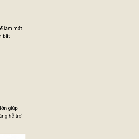
chế làm mát
n bất
lớn giúp
àng hỗ trợ