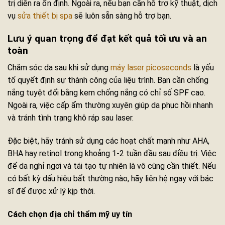
trị diễn ra ổn định. Ngoài ra, nếu bạn cần hỗ trợ kỹ thuật, dịch
vụ
sửa thiết bị spa
sẽ luôn sẵn sàng hỗ trợ bạn.
Lưu ý quan trọng để đạt kết quả tối ưu và an
toàn
Chăm sóc da sau khi sử dụng
máy laser picoseconds
là yếu
tố quyết định sự thành công của liệu trình. Bạn cần chống
nắng tuyệt đối bằng kem chống nắng có chỉ số SPF cao.
Ngoài ra, việc cấp ẩm thường xuyên giúp da phục hồi nhanh
và tránh tình trạng khô ráp sau laser.
Đặc biệt, hãy tránh sử dụng các hoạt chất mạnh như AHA,
BHA hay retinol trong khoảng 1-2 tuần đầu sau điều trị. Việc
để da nghỉ ngơi và tái tạo tự nhiên là vô cùng cần thiết. Nếu
có bất kỳ dấu hiệu bất thường nào, hãy liên hệ ngay với bác
sĩ để được xử lý kịp thời.
Cách chọn địa chỉ thẩm mỹ uy tín