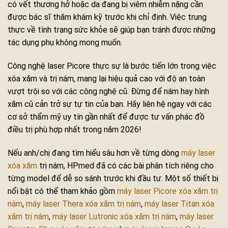
có vết thương hở hoặc da đang bị viêm nhiễm nặng cần
được bác sĩ thăm khám kỹ trước khi chỉ định. Việc trung
thực về tình trạng sức khỏe sẽ giúp bạn tránh được những
tác dụng phụ không mong muốn.
Công nghệ laser Picore thực sự là bước tiến lớn trong việc
xóa xăm và trị nám, mang lại hiệu quả cao với độ an toàn
vượt trội so với các công nghệ cũ. Đừng để nám hay hình
xăm cũ cản trở sự tự tin của bạn. Hãy liên hệ ngay với các
cơ sở thẩm mỹ uy tín gần nhất để được tư vấn phác đồ
điều trị phù hợp nhất trong năm 2026!
Nếu anh/chị đang tìm hiểu sâu hơn về từng dòng
máy laser
xóa xăm
trị nám, HPmed đã có các bài phân tích riêng cho
từng model để dễ so sánh trước khi đầu tư. Một số thiết bị
nổi bật có thể tham khảo gồm
máy laser Picore xóa xăm trị
nám
,
máy laser Thera xóa xăm trị nám
,
máy laser Titan xóa
xăm trị nám
,
máy laser Lutronic xóa xăm trị nám
,
máy laser