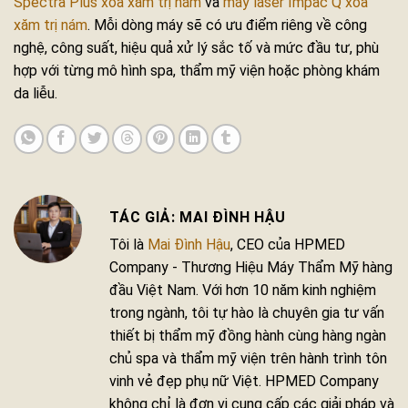
Spectra Plus xóa xăm trị nám
và
máy laser Impac Q xóa
xăm trị nám
. Mỗi dòng máy sẽ có ưu điểm riêng về công
nghệ, công suất, hiệu quả xử lý sắc tố và mức đầu tư, phù
hợp với từng mô hình spa, thẩm mỹ viện hoặc phòng khám
da liễu.
MAI ĐÌNH HẬU
Tôi là
Mai Đình Hậu
, CEO của HPMED
Company - Thương Hiệu Máy Thẩm Mỹ hàng
đầu Việt Nam. Với hơn 10 năm kinh nghiệm
trong ngành, tôi tự hào là chuyên gia tư vấn
thiết bị thẩm mỹ đồng hành cùng hàng ngàn
chủ spa và thẩm mỹ viện trên hành trình tôn
vinh vẻ đẹp phụ nữ Việt. HPMED Company
không chỉ là đơn vị cung cấp các giải pháp và