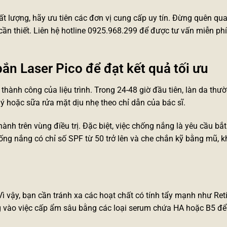
t lượng, hãy ưu tiên các đơn vị cung cấp uy tín. Đừng quên qu
cần thiết. Liên hệ hotline 0925.968.299 để được tư vấn miễn phí
ắn Laser Pico để đạt kết quả tối ưu
hành công của liệu trình. Trong 24-48 giờ đầu tiên, làn da thư
ý hoặc sữa rửa mặt dịu nhẹ theo chỉ dẫn của bác sĩ.
nh trên vùng điều trị. Đặc biệt, việc chống nắng là yêu cầu bắ
ng nắng có chỉ số SPF từ 50 trở lên và che chắn kỹ bằng mũ, k
Vì vậy, bạn cần tránh xa các hoạt chất có tính tẩy mạnh như Ret
ng vào việc cấp ẩm sâu bằng các loại serum chứa HA hoặc B5 để