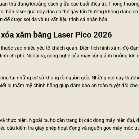
uân thủ đúng khoảng cách giữa các buổi điều trị. Thông thường
vội bắn laser quá dày đặc có thể gây tổn thương không đáng có
n để được soi da và tư vấn liệu trình cá nhân hóa.
iá xóa xăm bằng Laser Pico 2026
thuộc vào nhiều yếu tố khách quan. Diện tích hình xăm, độ đậ
ịnh chi phí. Ngoài ra, công nghệ của máy cũng ảnh hưởng lớn 
 lượng tại những cơ sở không rõ nguồn gốc. Những nơi này thườ
hiết bị thẩm mỹ chính hãng
giúp đảm bảo an toàn tuyệt đối cho 
m và thực hiện. Ngoài ra, họ cần trang bị các dòng máy hiện đại,
 yêu cầu kiểm tra giấy phép hoạt động và nguồn gốc máy móc tr