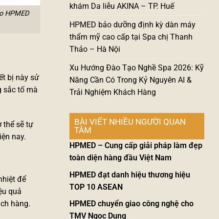
khám Da liễu AKINA – TP. Huế
 do HPMED
HPMED bảo dưỡng định kỳ dàn máy
thẩm mỹ cao cấp tại Spa chị Thanh
Thảo – Hà Nội
Xu Hướng Đào Tạo Nghề Spa 2026: Kỹ
t bị này sử
Năng Cần Có Trong Kỷ Nguyên AI &
g sắc tố mà
Trải Nghiệm Khách Hàng
BÀI VIẾT NHIỀU NGƯỜI QUAN
 thể sẽ tự
TÂM
iện nay.
HPMED – Cung cấp giải pháp làm đẹp
toàn diện hàng đầu Việt Nam
HPMED đạt danh hiệu thương hiệu
nhiệt để
TOP 10 ASEAN
ệu quả
HPMED chuyển giao công nghệ cho
ách hàng.
TMV Ngọc Dung