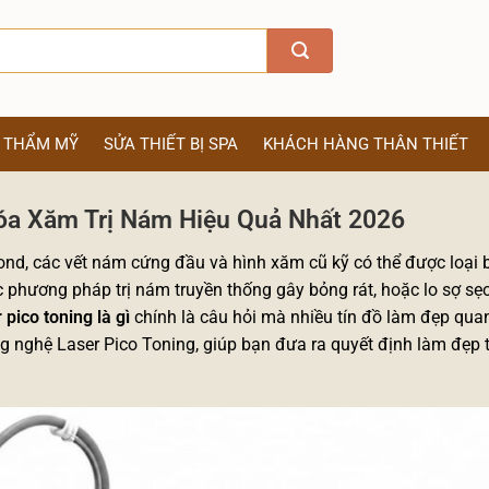
Ị THẨM MỸ
SỬA THIẾT BỊ SPA
KHÁCH HÀNG THÂN THIẾT
óa Xăm Trị Nám Hiệu Quả Nhất 2026
econd, các vết nám cứng đầu và hình xăm cũ kỹ có thể được loại
phương pháp trị nám truyền thống gây bỏng rát, hoặc lo sợ sẹo
pico toning là gì
chính là câu hỏi mà nhiều tín đồ làm đẹp qua
ông nghệ Laser Pico Toning, giúp bạn đưa ra quyết định làm đẹp