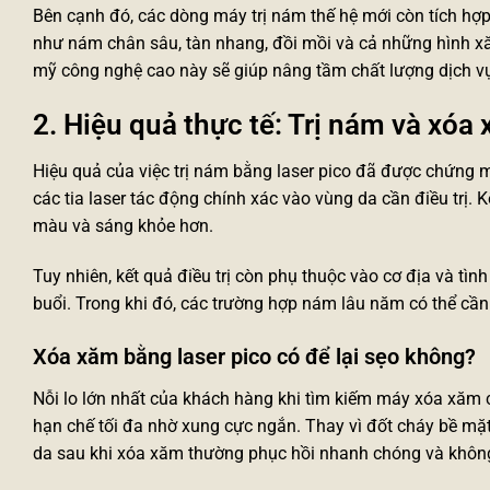
Bên cạnh đó, các dòng
máy trị nám
thế hệ mới còn tích hợ
như nám chân sâu, tàn nhang, đồi mồi và cả những hình xă
mỹ công nghệ cao
này sẽ giúp nâng tầm chất lượng dịch v
2. Hiệu quả thực tế: Trị nám và xóa
Hiệu quả của việc trị nám bằng laser pico đã được chứng
các tia laser tác động chính xác vào vùng da cần điều trị. 
màu và sáng khỏe hơn.
Tuy nhiên, kết quả điều trị còn phụ thuộc vào cơ địa và tình
buổi. Trong khi đó, các trường hợp nám lâu năm có thể cần l
Xóa xăm bằng laser pico có để lại sẹo không?
Nỗi lo lớn nhất của khách hàng khi tìm kiếm
máy xóa xăm
c
hạn chế tối đa nhờ xung cực ngắn. Thay vì đốt cháy bề mặt
da sau khi xóa xăm thường phục hồi nhanh chóng và không