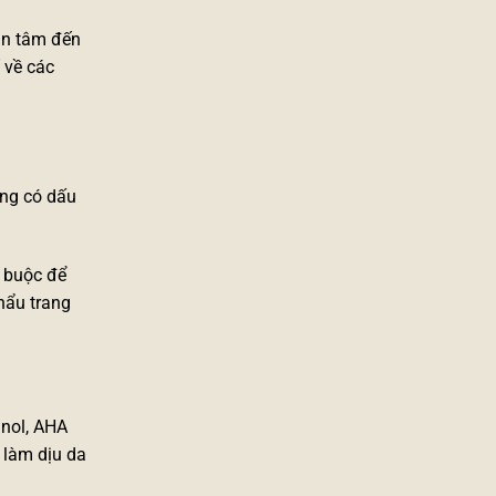
an tâm đến
 về các
ờng có dấu
t buộc để
hẩu trang
inol, AHA
 làm dịu da