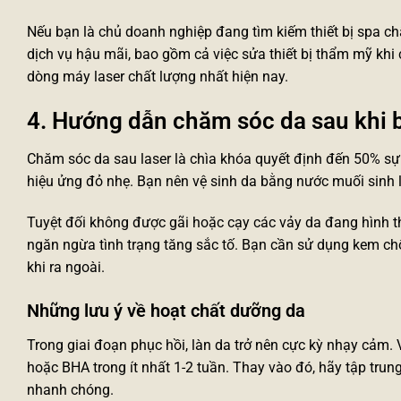
Nếu bạn là chủ doanh nghiệp đang tìm kiếm
thiết bị spa
chấ
dịch vụ hậu mãi, bao gồm cả việc
sửa thiết bị thẩm mỹ
khi 
dòng máy laser chất lượng nhất hiện nay.
4. Hướng dẫn chăm sóc da sau khi b
Chăm sóc da sau laser là chìa khóa quyết định đến 50% sự t
hiệu ửng đỏ nhẹ. Bạn nên vệ sinh da bằng nước muối sinh l
Tuyệt đối không được gãi hoặc cạy các vảy da đang hình thà
ngăn ngừa tình trạng tăng sắc tố. Bạn cần sử dụng kem chố
khi ra ngoài.
Những lưu ý về hoạt chất dưỡng da
Trong giai đoạn phục hồi, làn da trở nên cực kỳ nhạy cảm. 
hoặc BHA trong ít nhất 1-2 tuần. Thay vào đó, hãy tập tru
nhanh chóng.