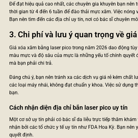
Để đạt hiệu quả cao nhất, các chuyên gia khuyên bạn nên t
thời gian từ 4 đến 6 tuần để đào thải mực xăm. Việc nóng 
Bạn nên tìm đến các địa chỉ uy tín, nơi có bác sĩ chuyên mô
3. Chi phí và lưu ý quan trọng về g
Giá xóa xăm bằng laser pico trong năm 2026 dao động tùy 
màu mực và độ sâu của mực là những yếu tố chính quyết đ
mà bạn phải chi trả.
Đáng chú ý, bạn nên tránh xa các dịch vụ giá rẻ kém chất
các loại máy nhái, không đạt chuẩn y khoa. Việc sử dụng
t
bạn.
Cách nhận diện địa chỉ bắn laser pico uy tín
Một cơ sở uy tín phải có bác sĩ da liễu trực tiếp thăm khá
nhận bởi các tổ chức y tế uy tín như FDA Hoa Kỳ. Bạn nên
quyết định.