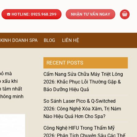
☎️ HOTLINE: 0925.968.299
NHẬN TƯ VẤN NGAY
KINH DOANH SPA
BLOG
LIÊN HỆ
RECENT POSTS
 bỏ mà
Cẩm Nang Sửa Chữa Máy Triệt Lông
 xấu khi
2026: Khắc Phục Lỗi Thường Gặp &
n tâm nhất
Bảo Dưỡng Hiệu Quả
 thông minh
So Sánh Laser Pico & Q-Switched
2026: Công Nghệ Xóa Xăm, Trị Nám
Nào Hiệu Quả Hơn Cho Spa?
Công Nghệ HIFU Trong Thẩm Mỹ
2026: Phân Tích Chuyên Sâu Các Thế