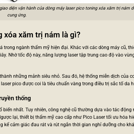
à giao diện vận hành của dòng máy laser pico toning xóa xăm trị nám
cung ứng.
 xóa xăm trị nám là gì?
á trong ngành thẩm mỹ hiện đại. Khác với các dòng máy cũ, thiế
ây. Nhờ tốc độ này, năng lượng laser tập trung cao độ vào vùn
 thành những mảnh siêu nhỏ. Sau đó, hệ thống miễn dịch của cơ
laser pico
được coi là tiêu chuẩn vàng trong điều trị sắc tố da h
truyền thống
ổ biến nhất. Tuy nhiên, công nghệ cũ thường dựa vào tác động 
Ngược lại,
thiết bị thẩm mỹ cao cấp
như Pico Laser tối ưu hóa hi
g kể cảm giác đau rát và rút ngắn thời gian nghỉ dưỡng cho kh