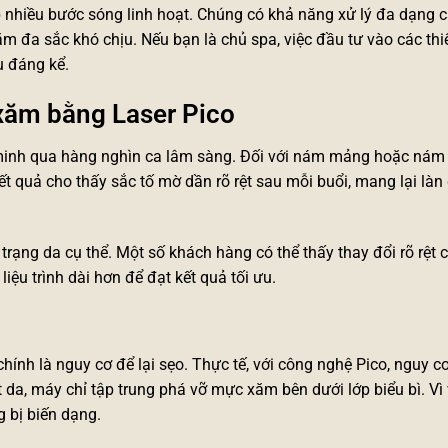
p nhiều bước sóng linh hoạt. Chúng có khả năng xử lý đa dạng 
m đa sắc khó chịu. Nếu bạn là chủ spa, việc đầu tư vào các
thi
ụ đáng kể.
 xăm bằng Laser Pico
 minh qua hàng nghìn ca lâm sàng. Đối với nám mảng hoặc nám
Kết quả cho thấy sắc tố mờ dần rõ rệt sau mỗi buổi, mang lại làn
 trạng da cụ thể. Một số khách hàng có thể thấy thay đổi rõ rệt c
iệu trình dài hơn để đạt kết quả tối ưu.
hính là nguy cơ để lại sẹo. Thực tế, với công nghệ Pico, nguy 
 da, máy chỉ tập trung phá vỡ mực xăm bên dưới lớp biểu bì. Vì
 bị biến dạng.