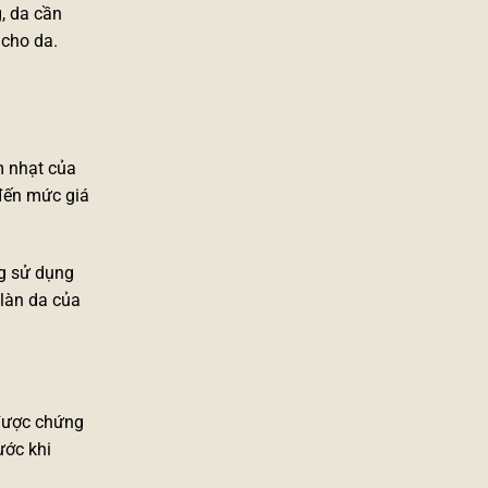
, da cần
 cho da.
m nhạt của
đến mức giá
ng sử dụng
làn da của
 được chứng
ước khi