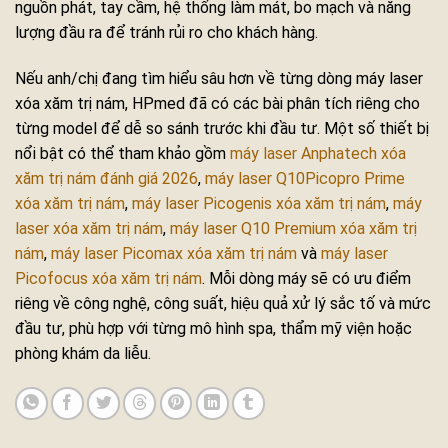
nguồn phát, tay cầm, hệ thống làm mát, bo mạch và năng
lượng đầu ra để tránh rủi ro cho khách hàng.
Nếu anh/chị đang tìm hiểu sâu hơn về từng dòng máy laser
xóa xăm trị nám, HPmed đã có các bài phân tích riêng cho
từng model để dễ so sánh trước khi đầu tư. Một số thiết bị
nổi bật có thể tham khảo gồm
máy laser Anphatech xóa
xăm trị nám đánh giá 2026
,
máy laser Q10Picopro Prime
xóa xăm trị nám
,
máy laser Picogenis xóa xăm trị nám
,
máy
laser xóa xăm trị nám
,
máy laser Q10 Premium xóa xăm trị
nám
,
máy laser Picomax xóa xăm trị nám
và
máy laser
Picofocus xóa xăm trị nám
. Mỗi dòng máy sẽ có ưu điểm
riêng về công nghệ, công suất, hiệu quả xử lý sắc tố và mức
đầu tư, phù hợp với từng mô hình spa, thẩm mỹ viện hoặc
phòng khám da liễu.