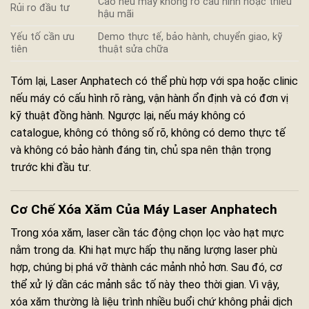
Cao nếu máy không rõ cấu hình hoặc thiếu
Rủi ro đầu tư
hậu mãi
Yếu tố cần ưu
Demo thực tế, bảo hành, chuyển giao, kỹ
tiên
thuật sửa chữa
Tóm lại, Laser Anphatech có thể phù hợp với spa hoặc clinic
nếu máy có cấu hình rõ ràng, vận hành ổn định và có đơn vị
kỹ thuật đồng hành. Ngược lại, nếu máy không có
catalogue, không có thông số rõ, không có demo thực tế
và không có bảo hành đáng tin, chủ spa nên thận trọng
trước khi đầu tư.
Cơ Chế Xóa Xăm Của Máy Laser Anphatech
Trong xóa xăm, laser cần tác động chọn lọc vào hạt mực
nằm trong da. Khi hạt mực hấp thụ năng lượng laser phù
hợp, chúng bị phá vỡ thành các mảnh nhỏ hơn. Sau đó, cơ
thể xử lý dần các mảnh sắc tố này theo thời gian. Vì vậy,
xóa xăm thường là liệu trình nhiều buổi chứ không phải dịch