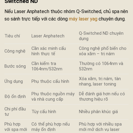
Switched ND
Nếu Laser Anphatech thuộc nhóm Q-Switched, chủ spa nên
so sánh trực tiếp với các dòng
máy laser yag
chuyên dụng.
Q-Switched ND chuyên
Tiêu chí
Laser Anphatech
dụng
Cần xác minh cấu
Công nghệ phổ biến cho
Công nghệ
hình thực tế
xóa xăm – trị nám
Cần kiểm tra
Thường có 1064nm và
Bước sóng
1064nm/532nm
532nm
Xóa xăm, trị nám, tàn
Ứng dụng
Phụ thuộc cấu hình
nhang, laser toning
Phụ thuộc nguồn máy
Dễ đánh giá hơn nếu có
Độ ổn định
và nhà cung cấp
thương hiệu rõ
Chi phí đầu
Tùy cấu hình
Nhiều phân khúc giá
tư
Phù hợp
Có thể phù hợp nếu
Phù hợp với nhiều spa
với spa mới
máy ổn định
mới mở dịch vụ laser