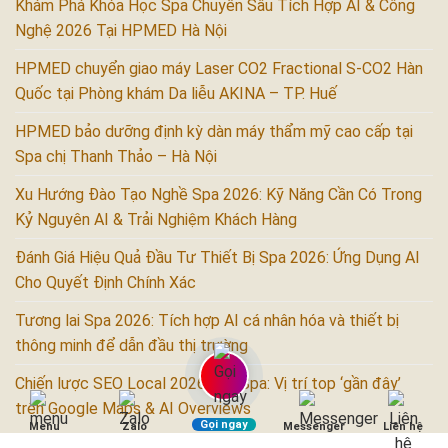
Khám Phá Khóa Học Spa Chuyên Sâu Tích Hợp AI & Công
Nghệ 2026 Tại HPMED Hà Nội
HPMED chuyển giao máy Laser CO2 Fractional S-CO2 Hàn
Quốc tại Phòng khám Da liễu AKINA – TP. Huế
HPMED bảo dưỡng định kỳ dàn máy thẩm mỹ cao cấp tại
Spa chị Thanh Thảo – Hà Nội
Xu Hướng Đào Tạo Nghề Spa 2026: Kỹ Năng Cần Có Trong
Kỷ Nguyên AI & Trải Nghiệm Khách Hàng
Đánh Giá Hiệu Quả Đầu Tư Thiết Bị Spa 2026: Ứng Dụng AI
Cho Quyết Định Chính Xác
Tương lai Spa 2026: Tích hợp AI cá nhân hóa và thiết bị
thông minh để dẫn đầu thị trường
Chiến lược SEO Local 2026 cho Spa: Vị trí top ‘gần đây’
trên Google Maps & AI Overviews
Gọi ngay
Menu
Zalo
Messenger
Liên hệ