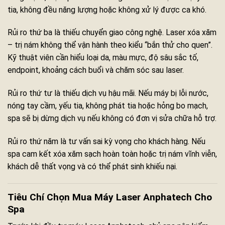
tia, không đều năng lượng hoặc không xử lý được ca khó.
Rủi ro thứ ba là thiếu chuyển giao công nghệ. Laser xóa xăm
– trị nám không thể vận hành theo kiểu “bắn thử cho quen”.
Kỹ thuật viên cần hiểu loại da, màu mực, độ sâu sắc tố,
endpoint, khoảng cách buổi và chăm sóc sau laser.
Rủi ro thứ tư là thiếu dịch vụ hậu mãi. Nếu máy bị lỗi nước,
nóng tay cầm, yếu tia, không phát tia hoặc hỏng bo mạch,
spa sẽ bị dừng dịch vụ nếu không có đơn vị sửa chữa hỗ trợ.
Rủi ro thứ năm là tư vấn sai kỳ vọng cho khách hàng. Nếu
spa cam kết xóa xăm sạch hoàn toàn hoặc trị nám vĩnh viễn,
khách dễ thất vọng và có thể phát sinh khiếu nại.
Tiêu Chí Chọn Mua Máy Laser Anphatech Cho
Spa