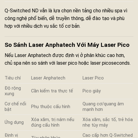
Q-Switched ND vẫn là lựa chọn nền tảng cho nhiều spa vì
công nghệ phổ biến, dễ truyền thông, dễ đào tạo và phù
hợp với nhiều dịch vụ sắc tố cơ bản.
So Sánh Laser Anphatech Với Máy Laser Pico
Nếu Laser Anphatech được định vị ở phân khúc cao hơn,
chủ spa nên so sánh với laser pico hoặc laser picoseconds.
Tiêu chí
Laser Anphatech
Laser Pico
Độ rộng
Cần kiểm tra thực tế
Pico giây
xung
Cơ chế nổi
Quang cơ/quang âm
Phụ thuộc cấu hình
bật
mạnh hơn
Xóa xăm, trị nám nếu
Xóa xăm, sắc tố, trẻ hóa
Ứng dụng
đúng cấu hình
nhẹ tùy máy
Định vị
Cao cấp hơn Q-Switched