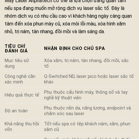
Máy Laser Anphatech có thể là lựa chọn đáng quan tâm
nếu spa đang muốn mở rộng dịch vụ laser sắc tố. Đây là
nhóm dịch vụ có nhu cầu cao vì khách hàng ngày càng quan
tâm đến xóa phun mày cũ, xóa môi lỗi màu, xóa hình xăm
nhỏ, trị nám, tàn nhang, đồi mồi và làm sáng da.
TIÊU CHÍ
NHẬN ĐỊNH CHO CHỦ SPA
ĐÁNH GIÁ
Mục tiêu sử
Xóa xăm, trị nám, tàn nhang, đồi mồi, sắc
dụng
tố
Công nghệ cần
Q-Switched ND, laser pico hoặc laser sắc tố
xác minh
khác
Phụ thuộc cấu hình máy, thông số và tay
Hiệu quả thực tế
nghề kỹ thuật viên
Phụ thuộc nền da, năng lượng, endpoint và
Độ an toàn
chăm sóc sau laser
Khả năng thu hồi
Tốt nếu spa có tệp khách nám, xăm, phun
vốn
xăm cũ