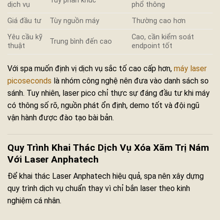
Tùy phân khúc
dịch vụ
phổ thông
Giá đầu tư
Tùy nguồn máy
Thường cao hơn
Yêu cầu kỹ
Cao, cần kiểm soát
Trung bình đến cao
thuật
endpoint tốt
Với spa muốn định vị dịch vụ sắc tố cao cấp hơn,
máy laser
picoseconds
là nhóm công nghệ nên đưa vào danh sách so
sánh. Tuy nhiên, laser pico chỉ thực sự đáng đầu tư khi máy
có thông số rõ, nguồn phát ổn định, demo tốt và đội ngũ
vận hành được đào tạo bài bản.
Quy Trình Khai Thác Dịch Vụ Xóa Xăm Trị Nám
Với Laser Anphatech
Để khai thác Laser Anphatech hiệu quả, spa nên xây dựng
quy trình dịch vụ chuẩn thay vì chỉ bắn laser theo kinh
nghiệm cá nhân.