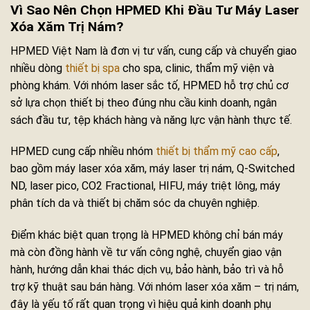
Vì Sao Nên Chọn HPMED Khi Đầu Tư Máy Laser
Xóa Xăm Trị Nám?
HPMED Việt Nam là đơn vị tư vấn, cung cấp và chuyển giao
nhiều dòng
thiết bị spa
cho spa, clinic, thẩm mỹ viện và
phòng khám. Với nhóm laser sắc tố, HPMED hỗ trợ chủ cơ
sở lựa chọn thiết bị theo đúng nhu cầu kinh doanh, ngân
sách đầu tư, tệp khách hàng và năng lực vận hành thực tế.
HPMED cung cấp nhiều nhóm
thiết bị thẩm mỹ cao cấp
,
bao gồm máy laser xóa xăm, máy laser trị nám, Q-Switched
ND, laser pico, CO2 Fractional, HIFU, máy triệt lông, máy
phân tích da và thiết bị chăm sóc da chuyên nghiệp.
Điểm khác biệt quan trọng là HPMED không chỉ bán máy
mà còn đồng hành về tư vấn công nghệ, chuyển giao vận
hành, hướng dẫn khai thác dịch vụ, bảo hành, bảo trì và hỗ
trợ kỹ thuật sau bán hàng. Với nhóm laser xóa xăm – trị nám,
đây là yếu tố rất quan trọng vì hiệu quả kinh doanh phụ