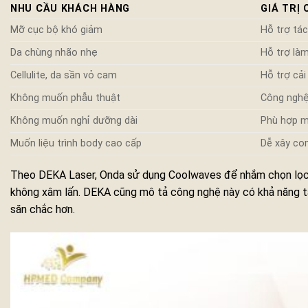
NHU CẦU KHÁCH HÀNG
GIÁ TRỊ
Mỡ cục bộ khó giảm
Hỗ trợ tá
Da chùng nhão nhẹ
Hỗ trợ là
Cellulite, da sần vỏ cam
Hỗ trợ cải
Không muốn phẫu thuật
Công nghệ
Không muốn nghỉ dưỡng dài
Phù hợp mô
Muốn liệu trình body cao cấp
Dễ xây co
Theo DEKA Laser, Onda sử dụng Coolwaves để nhắm chọn lọc v
không xâm lấn. DEKA cũng mô tả công nghệ này có khả năng tác
săn chắc hơn.