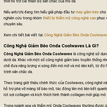
thời hỗ trợ cải thiện độ săn chắc của mô da.
Nếu anh/chị đang tìm hiểu giải pháp đầu tư
máy giảm béo
cho 
nghiên cứu trong nhóm
thiết bị thẩm mỹ công nghệ cao
phục v
chuyên sâu.
Xem chi tiết bài viết tại:
Công Nghệ Giảm Béo Onda Coolwave
Công Nghệ Giảm Béo Onda Coolwaves Là Gì?
Công Nghệ Giảm Béo Onda Coolwaves
là công nghệ sử dụn
dưới da. Khác với một số công nghệ giảm béo truyền thống nh
chế đưa năng lượng vi sóng đến mô mỡ và mô liên kết, từ đó hỗ
trình săn chắc da.
Theo trang giới thiệu chính thức của Coolwaves, công nghệ n
hỗ trợ phá vỡ màng tế bào mỡ, tác động lên mô liên kết quanh 
rút sợi collagen và kích thích hình thành collagen mới giúp mô
Trong ngành spa và thẩm mỹ, Onda Coolwaves thường được ứ