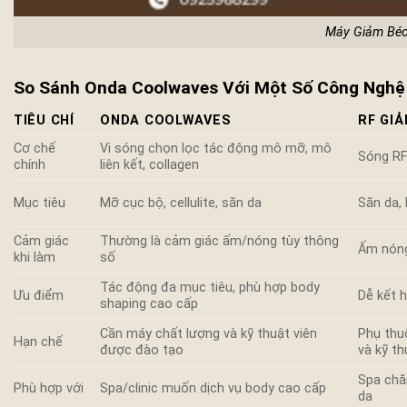
Máy Giảm Béo
So Sánh Onda Coolwaves Với Một Số Công Nghệ
TIÊU CHÍ
ONDA COOLWAVES
RF GI
Cơ chế
Vi sóng chọn lọc tác động mô mỡ, mô
Sóng RF
chính
liên kết, collagen
Mục tiêu
Mỡ cục bộ, cellulite, săn da
Săn da,
Cảm giác
Thường là cảm giác ấm/nóng tùy thông
Ấm nón
khi làm
số
Tác động đa mục tiêu, phù hợp body
Ưu điểm
Dễ kết h
shaping cao cấp
Cần máy chất lượng và kỹ thuật viên
Phụ thu
Hạn chế
được đào tạo
và kỹ th
Spa chă
Phù hợp với
Spa/clinic muốn dịch vụ body cao cấp
da