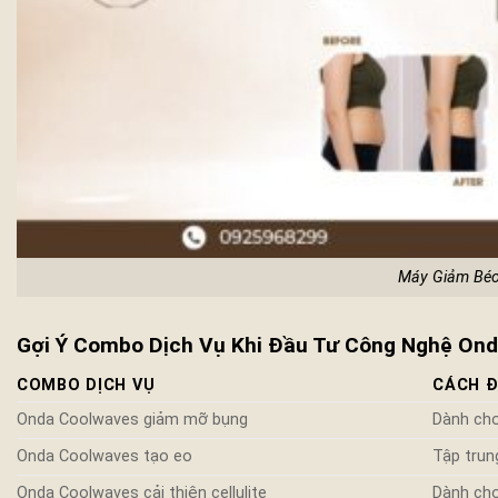
Máy Giảm Béo
Gợi Ý Combo Dịch Vụ Khi Đầu Tư Công Nghệ On
COMBO DỊCH VỤ
CÁCH Đ
Onda Coolwaves giảm mỡ bụng
Dành cho
Onda Coolwaves tạo eo
Tập trun
Onda Coolwaves cải thiện cellulite
Dành cho