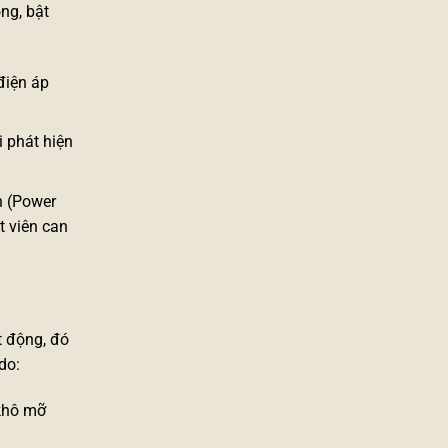
ng, bật
điện áp
i phát hiện
n (Power
t viên can
t động, đó
do:
 khô mỡ