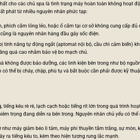
ất cho các chủ spa là tình trạng máy hoàn toàn không hoạt độ
uất phát từ nhiều nguyên nhân phức tạp:
, phích cắm lỏng lẻo, hoặc ổ cắm tại cơ sở không cung cấp đủ 
 cũng là nguyên nhân hàng đầu gây sốc điện.
ị tính năng tự động ngắt (aptomat nội bộ, cầu chì cảm biến) kh
t tăng quá cao nhằm bảo vệ bo mạch chủ.
à không được bảo dưỡng, các linh kiện bên trong như bộ nguồ
 có thể bị cháy, chập, phù tụ và bắt buộc cần phải được kỹ thuậ
tiếng kêu rè rè, lạch cạch hoặc tiếng rít lớn trong quá trình hoạ
iêm trọng đang diễn ra bên trong. Nguyên nhân chủ yếu có thể 
ơ như máy giảm béo li tâm, máy
phi thuyền tắm trắng
, sự mòn,
ây ra tiếng kêu to, kèm theo hiện tượng rung lắc mạnh.