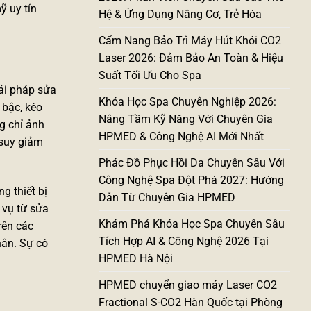
ỹ uy tín
Hệ & Ứng Dụng Nâng Cơ, Trẻ Hóa
Cẩm Nang Bảo Trì Máy Hút Khói CO2
Laser 2026: Đảm Bảo An Toàn & Hiệu
Suất Tối Ưu Cho Spa
ải pháp sửa
Khóa Học Spa Chuyên Nghiệp 2026:
 bậc, kéo
Nâng Tầm Kỹ Năng Với Chuyên Gia
g chỉ ảnh
HPMED & Công Nghệ AI Mới Nhất
 suy giảm
Phác Đồ Phục Hồi Da Chuyên Sâu Với
Công Nghệ Spa Đột Phá 2027: Hướng
g thiết bị
Dẫn Từ Chuyên Gia HPMED
 vụ từ sửa
Khám Phá Khóa Học Spa Chuyên Sâu
rên các
Tích Hợp AI & Công Nghệ 2026 Tại
hân. Sự có
HPMED Hà Nội
HPMED chuyển giao máy Laser CO2
Fractional S-CO2 Hàn Quốc tại Phòng