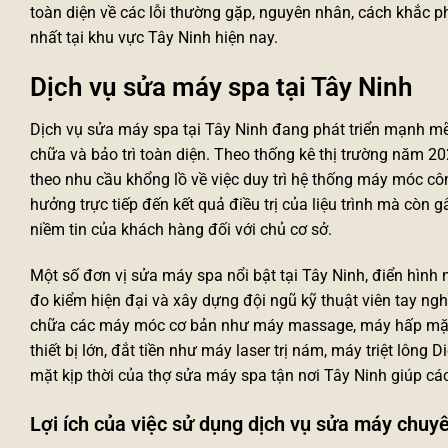
toàn diện về các lỗi thường gặp, nguyên nhân, cách khắc ph
nhất tại khu vực Tây Ninh hiện nay.
Dịch vụ sửa máy spa tại Tây Ninh
Dịch vụ sửa máy spa tại Tây Ninh đang phát triển mạnh mẽ
chữa và bảo trì toàn diện. Theo thống kê thị trường năm 20
theo nhu cầu khổng lồ về việc duy trì hệ thống máy móc cô
hưởng trực tiếp đến kết quả điều trị của liệu trình mà còn 
niềm tin của khách hàng đối với chủ cơ sở.
Một số đơn vị sửa máy spa nổi bật tại Tây Ninh, điển hình 
đo kiểm hiện đại và xây dựng đội ngũ kỹ thuật viên tay ng
chữa các máy móc cơ bản như máy massage, máy hấp mặ
thiết bị lớn, đắt tiền như máy laser trị nám, máy triệt lôn
mặt kịp thời của thợ sửa máy spa tận nơi Tây Ninh giúp c
Lợi ích của việc sử dụng dịch vụ sửa máy chuy