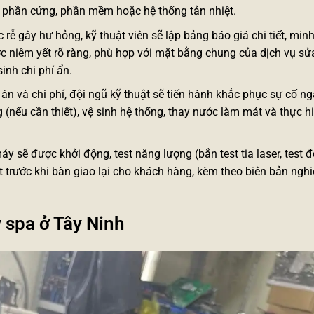
ỗi phần cứng, phần mềm hoặc hệ thống tản nhiệt.
rễ gây hư hỏng, kỹ thuật viên sẽ lập bảng báo giá chi tiết, min
ợc niêm yết rõ ràng, phù hợp với mặt bằng chung của dịch vụ s
nh chi phí ẩn.
n và chi phí, đội ngũ kỹ thuật sẽ tiến hành khắc phục sự cố ng
 (nếu cần thiết), vệ sinh hệ thống, thay nước làm mát và thực hi
áy sẽ được khởi động, test năng lượng (bắn test tia laser, test đ
ật trước khi bàn giao lại cho khách hàng, kèm theo biên bản ngh
 spa ở Tây Ninh