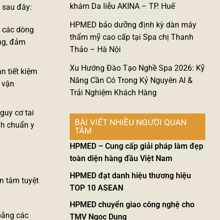
khám Da liễu AKINA – TP. Huế
 sau đây:
HPMED bảo dưỡng định kỳ dàn máy
a các dòng
thẩm mỹ cao cấp tại Spa chị Thanh
ng, đảm
Thảo – Hà Nội
Xu Hướng Đào Tạo Nghề Spa 2026: Kỹ
n tiết kiệm
Năng Cần Có Trong Kỷ Nguyên AI &
, vận
Trải Nghiệm Khách Hàng
nguy cơ tai
BÀI VIẾT NHIỀU NGƯỜI QUAN
nh chuẩn y
TÂM
HPMED – Cung cấp giải pháp làm đẹp
toàn diện hàng đầu Việt Nam
HPMED đạt danh hiệu thương hiệu
n tâm tuyệt
TOP 10 ASEAN
HPMED chuyển giao công nghệ cho
 bằng các
TMV Ngọc Dung