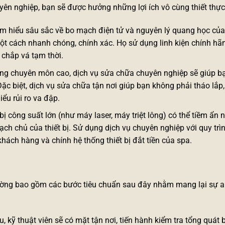
ên nghiệp, bạn sẽ được hưởng những lợi ích vô cùng thiết thực
 am hiểu sâu sắc về bo mạch điện tử và nguyên lý quang học củ
t cách nhanh chóng, chính xác. Họ sử dụng linh kiện chính hã
 chắp vá tạm thời.
ăng chuyên môn cao, dịch vụ sửa chữa chuyên nghiệp sẽ giúp bạ
 Đặc biệt, dịch vụ sửa chữa tận nơi giúp bạn không phải tháo lắp
ểu rủi ro va đập.
 bị công suất lớn (như máy laser, máy triệt lông) có thể tiềm ẩn 
ch chủ của thiết bị. Sử dụng dịch vụ chuyên nghiệp với quy trì
hách hàng và chính hệ thống thiết bị đắt tiền của spa.
ờng bao gồm các bước tiêu chuẩn sau đây nhằm mang lại sự a
u, kỹ thuật viên sẽ có mặt tận nơi, tiến hành kiểm tra tổng quát