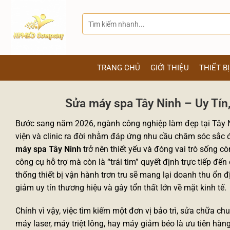
Bỏ
qua
Tìm
kiếm:
nội
dung
TRANG CHỦ
GIỚI THIỆU
THIẾT B
Sửa máy spa Tây Ninh – Uy Tín
Bước sang năm 2026, ngành công nghiệp làm đẹp tại Tây 
viện và clinic ra đời nhằm đáp ứng nhu cầu chăm sóc sắc đ
máy spa Tây Ninh
trở nên thiết yếu và đóng vai trò sống 
công cụ hỗ trợ mà còn là “trái tim” quyết định trực tiếp đến
thống thiết bị vận hành trơn tru sẽ mang lại doanh thu ổn đ
giảm uy tín thương hiệu và gây tổn thất lớn về mặt kinh tế.
Chính vì vậy, việc tìm kiếm một đơn vị bảo trì, sửa chữa 
máy laser,
máy triệt lông
, hay máy giảm béo là ưu tiên hàng