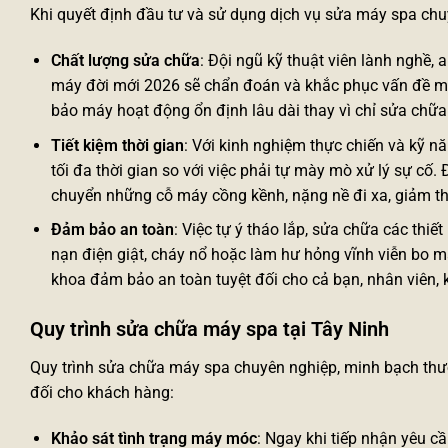
Khi quyết định đầu tư và sử dụng dịch vụ sửa máy spa chuy
Chất lượng sửa chữa
: Đội ngũ kỹ thuật viên lành nghề,
máy đời mới 2026 sẽ chẩn đoán và khắc phục vấn đề mộ
bảo máy hoạt động ổn định lâu dài thay vì chỉ sửa chữa
Tiết kiệm thời gian
: Với kinh nghiệm thực chiến và kỹ n
tối đa thời gian so với việc phải tự mày mò xử lý sự cố.
chuyển những cỗ máy cồng kềnh, nặng nề đi xa, giảm thi
Đảm bảo an toàn
: Việc tự ý tháo lắp, sửa chữa các thiết
nạn điện giật, cháy nổ hoặc làm hư hỏng vĩnh viễn bo mạ
khoa đảm bảo an toàn tuyệt đối cho cả bạn, nhân viên, k
Quy trình sửa chữa máy spa tại Tây Ninh
Quy trình
sửa chữa máy spa
chuyên nghiệp, minh bạch thư
đối cho khách hàng:
Khảo sát tình trạng máy móc
: Ngay khi tiếp nhận yêu cầ