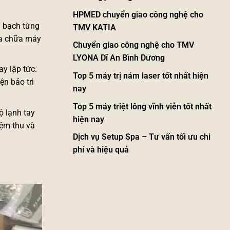
HPMED chuyển giao công nghệ cho
h bạch từng
TMV KATIA
ửa chữa
máy
Chuyển giao công nghệ cho TMV
LYONA Dĩ An Bình Dương
ay lập tức.
Top 5 máy trị nám laser tốt nhất hiện
ện bảo trì
nay
Top 5 máy triệt lông vĩnh viễn tốt nhất
ộ lạnh tay
hiện nay
iệm thu và
Dịch vụ Setup Spa – Tư vấn tối ưu chi
phí và hiệu quả