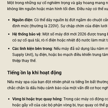
Một trong những sự cố nghiêm trọng và gây hoang mang nh
không lên nguồn hoặc màn hình tối đen. Điều này có thể x
Nguồn điện
: Có thể dây nguồn bị đứt ngầm do chuột cắn
định mức (thường là 220V). Sự chập chờn của điện lưới
Hệ thống bảo vệ
: Một số máy đời mới 2026 được trang b
có sự cố quá tải, rò rỉ điện hoặc nhiệt độ nước làm má
Các linh kiện bên trong
: Nếu máy đã sử dụng lâu năm m
Supply Unit), tụ điện, hoặc bo mạch điều khiển trung tâm
thiệp thay thế.
Tiếng ồn lạ khi hoạt động
Nếu máy spa của bạn đột nhiên phát ra tiếng ồn bất thường, 
chắc chắn là dấu hiệu cảnh báo của một vấn đề cơ học ngh
Vòng bi hoặc trục quay hỏng
: Trong các máy có động c
hoặc gãy vỡ của các bộ phận vòng bi, trục quay có thể g