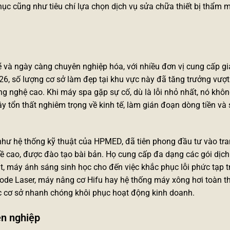
ục cũng như tiêu chí lựa chọn dịch vụ sửa chữa thiết bị thẩm m
 và ngày càng chuyên nghiệp hóa, với nhiều đơn vị cung cấp gi
26, số lượng cơ sở làm đẹp tại khu vực này đã tăng trưởng vượt
ng nghệ cao. Khi máy spa gặp sự cố, dù là lỗi nhỏ nhất, nó khôn
gây tổn thất nghiêm trọng về kinh tế, làm gián đoạn dòng tiền và
như hệ thống kỹ thuật của HPMED, đã tiên phong đầu tư vào tran
hề cao, được đào tạo bài bản. Họ cung cấp đa dạng các gói dịch
t,
máy ánh sáng sinh học
cho đến việc khắc phục lỗi phức tạp t
g Diode Laser, máy nâng cơ Hifu hay hệ thống máy xông hơi toàn t
ác cơ sở nhanh chóng khôi phục hoạt động kinh doanh.
ên nghiệp