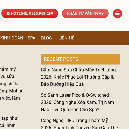
☎️ HOTLINE: 0925.968.299
NHẬN TƯ VẤN NGAY
KINH DOANH SPA
BLOG
LIÊN HỆ
RECENT POSTS
 thẩm mỹ
Cẩm Nang Sửa Chữa Máy Triệt Lông
h vụ
sửa
2026: Khắc Phục Lỗi Thường Gặp &
ng chỉ là
Bảo Dưỡng Hiệu Quả
hàng. Một hệ
So Sánh Laser Pico & Q-Switched
 việc, làm
2026: Công Nghệ Xóa Xăm, Trị Nám
Nào Hiệu Quả Hơn Cho Spa?
c tạp như
Công Nghệ HIFU Trong Thẩm Mỹ
cái nhìn
2026: Phân Tích Chuyên Sâu Các Thế