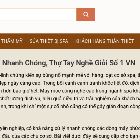
Ị THẨM MỸ
SỬA THIẾT BỊ SPA
KHÁCH HÀNG THÂN THIẾT
, Nhanh Chóng, Thợ Tay Nghề Giỏi Số 1 VN
Ninh chứng kiến sự bùng nổ mạnh mẽ với hàng loạt cơ sở spa,
ẹp ngày càng cao. Trong bối cảnh cạnh tranh khốc liệt đó, dịc
còn hơn bao giờ hết. Máy móc công nghệ cao trong ngành spa khô
 chất lượng dịch vụ, hiệu quả điều trị và trải nghiệm của khách 
ịnh, trong khi chỉ một sự cố nhỏ cũng có thể gây gián đoạn công
chuyên nghiệp, có khả năng xử lý nhanh chóng các dòng máy phứ
 đầu của các chủ cơ sở. Bài viết dưới đây sẽ cung cấp cho bạn 