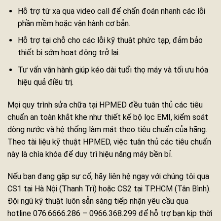
Hỗ trợ từ xa qua video call để chẩn đoán nhanh các lỗi
phần mềm hoặc vận hành cơ bản.
Hỗ trợ tại chỗ cho các lỗi kỹ thuật phức tạp, đảm bảo
thiết bị sớm hoạt động trở lại.
Tư vấn vận hành giúp kéo dài tuổi thọ máy và tối ưu hóa
hiệu quả điều trị.
Mọi quy trình sửa chữa tại HPMED đều tuân thủ các tiêu
chuẩn an toàn khắt khe như thiết kế bộ lọc EMI, kiểm soát
dòng nước và hệ thống làm mát theo tiêu chuẩn của hãng.
Theo tài liệu kỹ thuật HPMED, việc tuân thủ các tiêu chuẩn
này là chìa khóa để duy trì hiệu năng máy bền bỉ.
Nếu bạn đang gặp sự cố, hãy liên hệ ngay với chúng tôi qua
CS1 tại Hà Nội (Thanh Trì) hoặc CS2 tại TP.HCM (Tân Bình).
Đội ngũ kỹ thuật luôn sẵn sàng tiếp nhận yêu cầu qua
hotline 076.6666.286 – 0966.368.299 để hỗ trợ bạn kịp thời