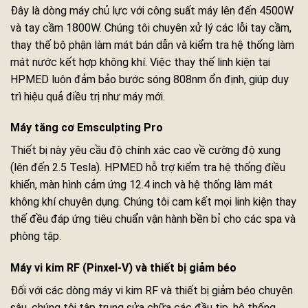
Đây là dòng máy chủ lực với công suất máy lên đến 4500W
và tay cầm 1800W. Chúng tôi chuyên xử lý các lỗi tay cầm,
thay thế bộ phận làm mát bán dẫn và kiểm tra hệ thống làm
mát nước kết hợp không khí. Việc thay thế linh kiện tại
HPMED luôn đảm bảo bước sóng 808nm ổn định, giúp duy
trì hiệu quả điều trị như máy mới.
Máy tăng cơ Emsculpting Pro
Thiết bị này yêu cầu độ chính xác cao về cường độ xung
(lên đến 2.5 Tesla). HPMED hỗ trợ kiểm tra hệ thống điều
khiển, màn hình cảm ứng 12.4 inch và hệ thống làm mát
không khí chuyên dụng. Chúng tôi cam kết mọi linh kiện thay
thế đều đáp ứng tiêu chuẩn vận hành bền bỉ cho các spa và
phòng tập.
Máy vi kim RF (Pinxel-V) và thiết bị giảm béo
Đối với các dòng máy vi kim RF và thiết bị giảm béo chuyên
sâu, chúng tôi tập trung sửa chữa các đầu tip, hệ thống