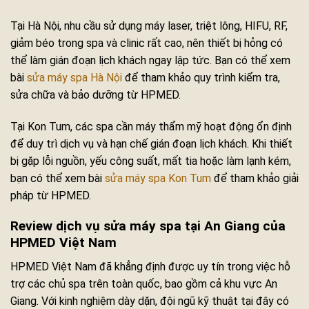
Tại Hà Nội, nhu cầu sử dụng máy laser, triệt lông, HIFU, RF,
giảm béo trong spa và clinic rất cao, nên thiết bị hỏng có
thể làm gián đoạn lịch khách ngay lập tức. Bạn có thể xem
bài
sửa máy spa Hà Nội
để tham khảo quy trình kiểm tra,
sửa chữa và bảo dưỡng từ HPMED.
Tại Kon Tum, các spa cần máy thẩm mỹ hoạt động ổn định
để duy trì dịch vụ và hạn chế gián đoạn lịch khách. Khi thiết
bị gặp lỗi nguồn, yếu công suất, mất tia hoặc làm lạnh kém,
bạn có thể xem bài
sửa máy spa Kon Tum
để tham khảo giải
pháp từ HPMED.
Review dịch vụ sửa máy spa tại An Giang của
HPMED Việt Nam
HPMED Việt Nam đã khẳng định được uy tín trong việc hỗ
trợ các chủ spa trên toàn quốc, bao gồm cả khu vực An
Giang. Với kinh nghiệm dày dặn, đội ngũ kỹ thuật tại đây có