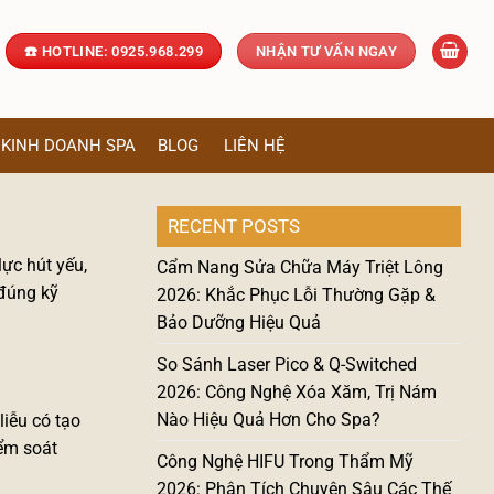
☎️ HOTLINE: 0925.968.299
NHẬN TƯ VẤN NGAY
KINH DOANH SPA
BLOG
LIÊN HỆ
RECENT POSTS
ực hút yếu,
Cẩm Nang Sửa Chữa Máy Triệt Lông
 đúng kỹ
2026: Khắc Phục Lỗi Thường Gặp &
Bảo Dưỡng Hiệu Quả
So Sánh Laser Pico & Q-Switched
2026: Công Nghệ Xóa Xăm, Trị Nám
Nào Hiệu Quả Hơn Cho Spa?
liễu có tạo
iểm soát
Công Nghệ HIFU Trong Thẩm Mỹ
2026: Phân Tích Chuyên Sâu Các Thế