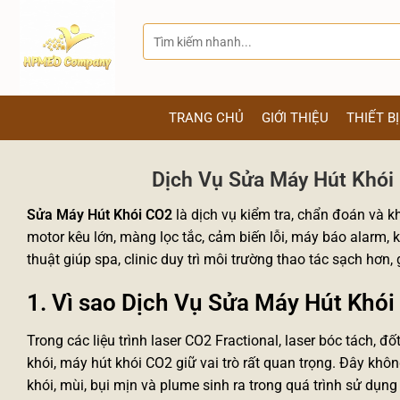
Bỏ
qua
Tìm
kiếm:
nội
dung
TRANG CHỦ
GIỚI THIỆU
THIẾT B
Dịch Vụ Sửa Máy Hút Khói
Sửa Máy Hút Khói CO2
là dịch vụ kiểm tra, chẩn đoán và k
motor kêu lớn, màng lọc tắc, cảm biến lỗi, máy báo alarm, 
thuật giúp spa, clinic duy trì môi trường thao tác sạch hơn,
1. Vì sao Dịch Vụ Sửa Máy Hút Khó
Trong các liệu trình laser CO2 Fractional, laser bóc tách, đ
khói, máy hút khói CO2 giữ vai trò rất quan trọng. Đây khôn
khói, mùi, bụi mịn và plume sinh ra trong quá trình sử dụng