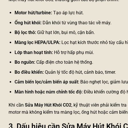
Motor hút/turbine:
Tạo áp lực hút.
Ống hút khói:
Dẫn khói từ vùng thao tác về máy.
Bộ lọc thô:
Giữ hạt lớn, bụi mô, cặn bẩn.
Màng lọc HEPA/ULPA:
Lọc hạt kích thước nhỏ tùy cấu h
Lớp than hoạt tính:
Hỗ trợ hấp phụ mùi.
Bo nguồn:
Cấp điện cho toàn hệ thống.
Bo điều khiển:
Quản lý tốc độ hút, cảnh báo, timer.
Cảm biến lọc/cảm biến áp suất:
Báo nghẹt lọc, giảm lưu
Màn hình hoặc núm chỉnh tốc độ:
Điều khiển cường độ h
Khi cần
Sửa Máy Hút Khói CO2
, kỹ thuật viên phải kiểm tr
motor mà không kiểm tra màng lọc, ống hút hoặc cảm biến á
3. Dấu hiệu cần Sửa Máy Hút Khói 