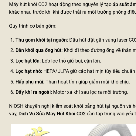
Máy hút khói CO2 hoạt động theo nguyên lý tạo
áp suất â
khác nhau trước khi khí được thải ra môi trường phòng điều 
Quy trình cơ bản gồm:
Thu gom khói tại nguồn:
Đầu hút đặt gần vùng laser CO
Dẫn khói qua ống hút:
Khói đi theo đường ống về thân 
Lọc hạt lớn:
Lớp lọc thô giữ bụi, cặn lớn.
Lọc hạt nhỏ:
HEPA/ULPA giữ các hạt mịn tùy tiêu chuẩn
Hấp phụ mùi:
Than hoạt tính giúp giảm mùi khó chịu.
Đẩy khí ra ngoài:
Motor xả khí sau lọc ra môi trường.
NIOSH khuyến nghị kiểm soát khói bằng hút tại nguồn và hệ 
vậy,
Dịch Vụ Sửa Máy Hút Khói CO2
cần tập trung vào yếu tố