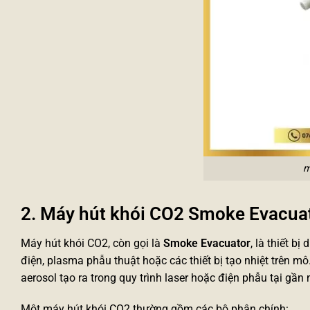
m
2. Máy hút khói CO2 Smoke Evacuato
Máy hút khói CO2, còn gọi là
Smoke Evacuator
, là thiết b
điện, plasma phẫu thuật hoặc các thiết bị tạo nhiệt trên mô
aerosol tạo ra trong quy trình laser hoặc điện phẫu tại gần
Một máy hút khói CO2 thường gồm các bộ phận chính: