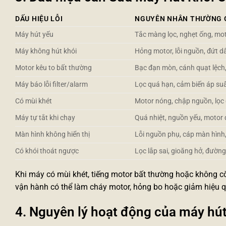
DẤU HIỆU LỖI
NGUYÊN NHÂN THƯỜNG 
Máy hút yếu
Tắc màng lọc, nghẹt ống, moto
Máy không hút khói
Hỏng motor, lỗi nguồn, đứt dây
Motor kêu to bất thường
Bạc đạn mòn, cánh quạt lệch,
Máy báo lỗi filter/alarm
Lọc quá hạn, cảm biến áp suất
Có mùi khét
Motor nóng, chập nguồn, lọc 
Máy tự tắt khi chạy
Quá nhiệt, nguồn yếu, motor q
Màn hình không hiển thị
Lỗi nguồn phụ, cáp màn hình,
Có khói thoát ngược
Lọc lắp sai, gioăng hở, đường
Khi máy có mùi khét, tiếng motor bất thường hoặc không cò
vận hành có thể làm cháy motor, hỏng bo hoặc giảm hiệu q
4. Nguyên lý hoạt động của máy hú