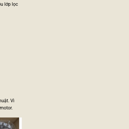
u lớp lọc
uật. Vì
 motor.