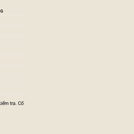
NG
iểm tra. Cố