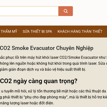
Ị THẨM MỸ
SỬA THIẾT BỊ SPA
KHÁCH HÀNG THÂN THIẾT
 CO2 Smoke Evacuator Chuyên Nghiệp
hắc phục lỗi trên máy hút khói laser CO2/Smoke Evacuator như l
không lên nguồn hoặc không hút khói trong quá trình laser. Sửa
 giảm gián đoạn dịch vụ và bảo vệ hiệu suất thiết bị.
i CO2 ngày càng quan trọng?
ốt u tuyến mồ hôi, xử lý tổn thương bề mặt hoặc các thủ thuật da 
g phải thiết bị “phụ cho đẹp phòng máy”, mà là thiết bị hỗ trợ k
 năng lượng laser hoặc đốt điện.