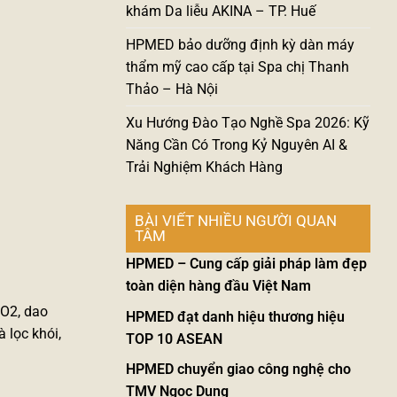
khám Da liễu AKINA – TP. Huế
HPMED bảo dưỡng định kỳ dàn máy
thẩm mỹ cao cấp tại Spa chị Thanh
Thảo – Hà Nội
Xu Hướng Đào Tạo Nghề Spa 2026: Kỹ
Năng Cần Có Trong Kỷ Nguyên AI &
Trải Nghiệm Khách Hàng
BÀI VIẾT NHIỀU NGƯỜI QUAN
TÂM
HPMED – Cung cấp giải pháp làm đẹp
toàn diện hàng đầu Việt Nam
 CO2, dao
HPMED đạt danh hiệu thương hiệu
 lọc khói,
TOP 10 ASEAN
HPMED chuyển giao công nghệ cho
TMV Ngọc Dung