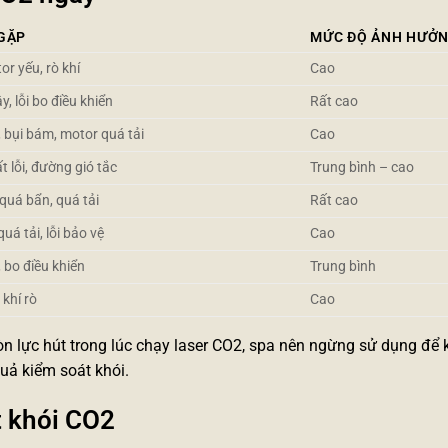
GẶP
MỨC ĐỘ ẢNH HƯỞ
r yếu, rò khí
Cao
, lỗi bo điều khiển
Rất cao
 bụi bám, motor quá tải
Cao
 lỗi, đường gió tắc
Trung bình – cao
quá bẩn, quá tải
Rất cao
uá tải, lỗi bảo vệ
Cao
 bo điều khiển
Trung bình
 khí rò
Cao
n lực hút trong lúc chạy laser CO2, spa nên ngừng sử dụng để k
uả kiểm soát khói.
t khói CO2