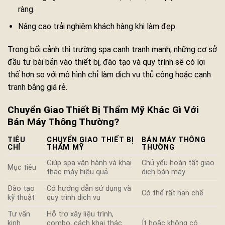
ràng.
Nâng cao trải nghiệm khách hàng khi làm đẹp.
Trong bối cảnh thị trường spa cạnh tranh mạnh, những cơ sở
đầu tư bài bản vào thiết bị, đào tạo và quy trình sẽ có lợi
thế hơn so với mô hình chỉ làm dịch vụ thủ công hoặc cạnh
tranh bằng giá rẻ.
Chuyển Giao Thiết Bị Thẩm Mỹ Khác Gì Với
Bán Máy Thông Thường?
TIÊU
CHUYỂN GIAO THIẾT BỊ
BÁN MÁY THÔNG
CHÍ
THẨM MỸ
THƯỜNG
Giúp spa vận hành và khai
Chủ yếu hoàn tất giao
Mục tiêu
thác máy hiệu quả
dịch bán máy
Đào tạo
Có hướng dẫn sử dụng và
Có thể rất hạn chế
kỹ thuật
quy trình dịch vụ
Tư vấn
Hỗ trợ xây liệu trình,
kinh
combo, cách khai thác
Ít hoặc không có