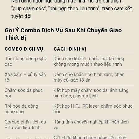
Nên dùng ngôn ngữ đúng mực như “hỗ trợ cải thiện”,
“giúp chăm sóc”, “phù hợp theo liệu trình”, tránh cam kết
tuyệt đối.
Gợi Ý Combo Dịch Vụ Sau Khi Chuyển Giao
Thiết Bị
COMBO DỊCH VỤ
CÁCH ĐỊNH VỊ
Triệt lông công nghệ
Dành cho khách muốn loại bỏ lông
cao
không mong muốn theo liệu trình
Xóa xăm – xử lý sắc
Dành cho khách có hình xăm, chân
tố
mày cũ, sắc tố da
Chăm sóc da phục
Kết hợp máy chăm sóc da, ánh sáng
hồi
sinh học, plasma lạnh
Trẻ hóa da công
Kết hợp HIFU, RF, laser, chăm sóc phục
nghệ cao
hồi
Combo phân tích da
Tăng tính chuyên nghiệp khi bán dịch
+ tư vấn liệu trình
vụ
Giữ chân khách hàng bằng liệu trình