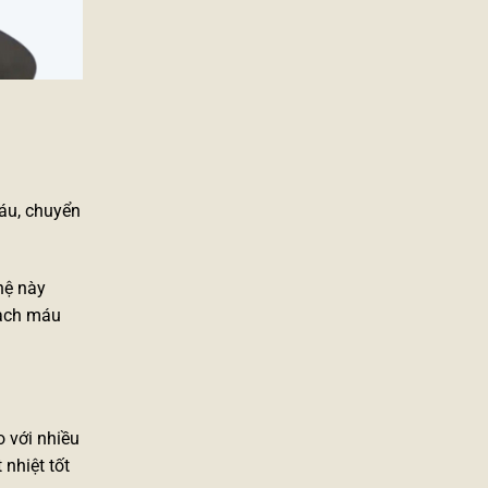
áu, chuyển
hệ này
mạch máu
 với nhiều
nhiệt tốt