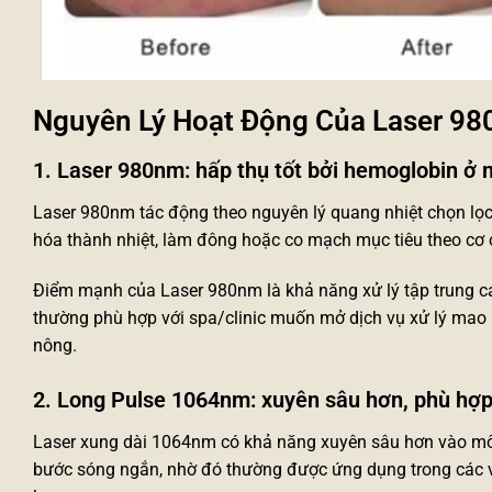
Nguyên Lý Hoạt Động Của Laser 9
1. Laser 980nm: hấp thụ tốt bởi hemoglobin ở
Laser 980nm tác động theo nguyên lý quang nhiệt chọn lọ
hóa thành nhiệt, làm đông hoặc co mạch mục tiêu theo cơ 
Điểm mạnh của Laser 980nm là khả năng xử lý tập trung cá
thường phù hợp với spa/clinic muốn mở dịch vụ xử lý ma
nông.
2. Long Pulse 1064nm: xuyên sâu hơn, phù h
Laser xung dài 1064nm có khả năng xuyên sâu hơn vào mô 
bước sóng ngắn, nhờ đó thường được ứng dụng trong các v