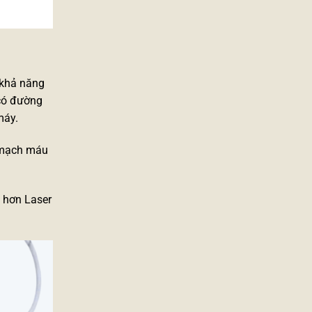
 khả năng
có đường
máy.
g mạch máu
 hơn Laser