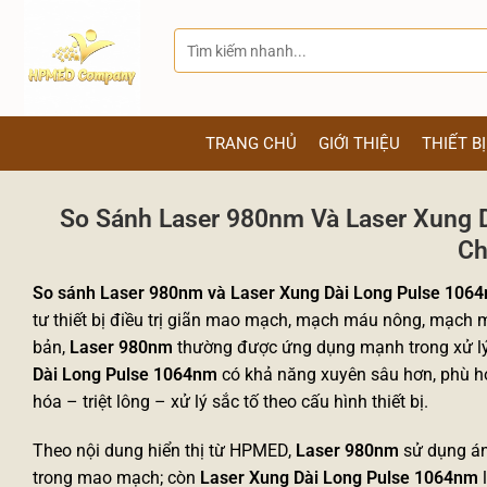
Bỏ
qua
Tìm
kiếm:
nội
dung
TRANG CHỦ
GIỚI THIỆU
THIẾT B
So Sánh Laser 980nm Và Laser Xung 
Ch
So sánh Laser 980nm và Laser Xung Dài Long Pulse 106
tư thiết bị điều trị giãn mao mạch, mạch máu nông, mạch m
bản,
Laser 980nm
thường được ứng dụng mạnh trong xử lý
Dài Long Pulse 1064nm
có khả năng xuyên sâu hơn, phù h
hóa – triệt lông – xử lý sắc tố theo cấu hình thiết bị.
Theo nội dung hiển thị từ HPMED,
Laser 980nm
sử dụng án
trong mao mạch; còn
Laser Xung Dài Long Pulse 1064nm
l