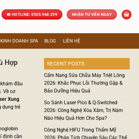
☎️ HOTLINE: 0925.968.299
NHẬN TƯ VẤN NGAY
KINH DOANH SPA
BLOG
LIÊN HỆ
ù Hợp
RECENT POSTS
Cẩm Nang Sửa Chữa Máy Triệt Lông
2026: Khắc Phục Lỗi Thường Gặp &
g khám đầu
Bảo Dưỡng Hiệu Quả
. Về cơ
ser Xung
So Sánh Laser Pico & Q-Switched
 dụng trẻ
2026: Công Nghệ Xóa Xăm, Trị Nám
Nào Hiệu Quả Hơn Cho Spa?
moglobin
Công Nghệ HIFU Trong Thẩm Mỹ
ỉ định cần
2026: Phân Tích Chuyên Sâu Các Thế