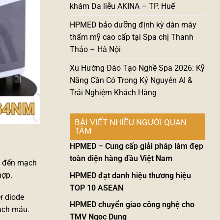
khám Da liễu AKINA – TP. Huế
HPMED bảo dưỡng định kỳ dàn máy
thẩm mỹ cao cấp tại Spa chị Thanh
Thảo – Hà Nội
Xu Hướng Đào Tạo Nghề Spa 2026: Kỹ
Năng Cần Có Trong Kỷ Nguyên AI &
Trải Nghiệm Khách Hàng
BÀI VIẾT NHIỀU NGƯỜI QUAN
TÂM
HPMED – Cung cấp giải pháp làm đẹp
toàn diện hàng đầu Việt Nam
n đến mạch
hợp.
HPMED đạt danh hiệu thương hiệu
TOP 10 ASEAN
r diode
HPMED chuyển giao công nghệ cho
ạch máu.
TMV Ngọc Dung