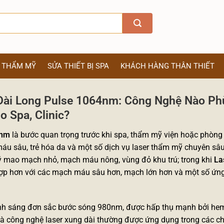
Ị THẨM MỸ
SỬA THIẾT BỊ SPA
KHÁCH HÀNG THÂN THIẾT
Dài Long Pulse 1064nm: Công Nghệ Nào Ph
o Spa, Clinic?
4nm
là bước quan trọng trước khi spa, thẩm mỹ viện hoặc phòn
áu sâu, trẻ hóa da và một số dịch vụ laser thẩm mỹ chuyên sâu
 mao mạch nhỏ, mạch máu nông, vùng đỏ khu trú; trong khi
La
ợp hơn với các mạch máu sâu hơn, mạch lớn hơn và một số ứng
h sáng đơn sắc bước sóng 980nm, được hấp thụ mạnh bởi he
à công nghệ laser xung dài thường được ứng dụng trong các ch