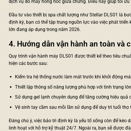
dịch vụ do máy hỏng hóc giữa chừng. Điều này giúp tối ưu
Đầu tư vào
thiết bị spa
chất lượng như Stellar DLS01 là bướ
định kỳ, bạn có thể tập trung nguồn lực vào việc phát triển
lớn đang áp dụng trong năm 2026.
4. Hướng dẫn vận hành an toàn và 
Quy trình vận hành máy DLS01 được thiết kế theo tiêu chuẩn
hiện các bước sau:
Kiểm tra hệ thống nước làm mát trước khi khởi động má
Thiết lập thông số năng lượng phù hợp với tình trạng l
Sử dụng gel lạnh chuyên dụng để tăng cường hiệu quả dẫ
Vệ sinh tay cầm sau mỗi lần sử dụng để duy trì tuổi thọ 
Đáng chú ý, việc bảo trì định kỳ là yếu tố sống còn để kéo
linh hoạt với hỗ trợ kỹ thuật 24/7. Ngoài ra, bạn sẽ được 