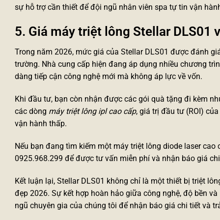
sự hỗ trợ cần thiết để đội ngũ nhân viên spa tự tin vận h
5. Giá máy triệt lông Stellar DLS01 
Trong năm 2026, mức giá của Stellar DLS01 được đánh giá 
trường. Nhà cung cấp hiện đang áp dụng nhiều chương trình 
dàng tiếp cận công nghệ mới mà không áp lực về vốn.
Khi đầu tư, bạn còn nhận được các gói quà tặng đi kèm như 
các dòng
máy triệt lông ipl
cao cấp
, giá trị đầu tư (ROI) củ
vận hành thấp.
Nếu bạn đang tìm kiếm một
máy triệt lông diode laser cao 
0925.968.299 để được tư vấn miễn phí và nhận báo giá chi 
Kết luận lại, Stellar DLS01 không chỉ là một thiết bị triệt
đẹp 2026. Sự kết hợp hoàn hảo giữa công nghệ, độ bền và hi
ngũ chuyên gia của chúng tôi để nhận báo giá chi tiết và t