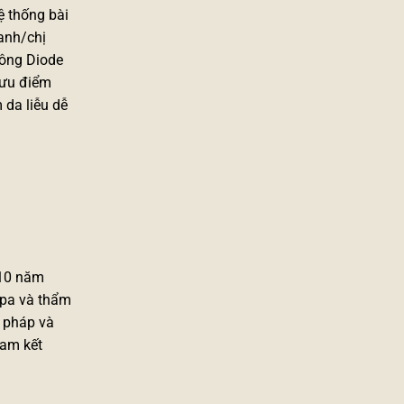
ệ thống bài
 anh/chị
lông Diode
g ưu điểm
 da liễu dễ
 10 năm
spa và thẩm
i pháp và
cam kết