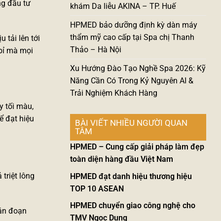
g đầu tư
khám Da liễu AKINA – TP. Huế
HPMED bảo dưỡng định kỳ dàn máy
thẩm mỹ cao cấp tại Spa chị Thanh
 tải lên tới
Thảo – Hà Nội
bỉ mà mọi
Xu Hướng Đào Tạo Nghề Spa 2026: Kỹ
Năng Cần Có Trong Kỷ Nguyên AI &
Trải Nghiệm Khách Hàng
y tối màu,
ể đạt hiệu
BÀI VIẾT NHIỀU NGƯỜI QUAN
TÂM
HPMED – Cung cấp giải pháp làm đẹp
toàn diện hàng đầu Việt Nam
 triệt lông
HPMED đạt danh hiệu thương hiệu
TOP 10 ASEAN
HPMED chuyển giao công nghệ cho
ián đoạn
TMV Ngọc Dung