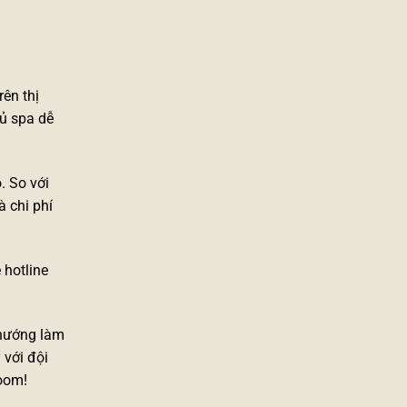
rên thị
hủ spa dễ
. So với
à chi phí
 hotline
u hướng làm
 với đội
room!