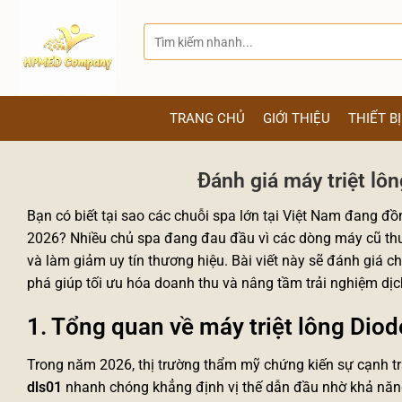
Bỏ
qua
Tìm
kiếm:
nội
dung
TRANG CHỦ
GIỚI THIỆU
THIẾT B
Đánh giá máy triệt lô
Bạn có biết tại sao các chuỗi spa lớn tại Việt Nam đang đ
2026? Nhiều chủ spa đang đau đầu vì các dòng máy cũ thườ
và làm giảm uy tín thương hiệu. Bài viết này sẽ đánh giá chi
phá giúp tối ưu hóa doanh thu và nâng tầm trải nghiệm dịc
1. Tổng quan về máy triệt lông Dio
Trong năm 2026, thị trường thẩm mỹ chứng kiến sự cạnh tra
dls01
nhanh chóng khẳng định vị thế dẫn đầu nhờ khả năn