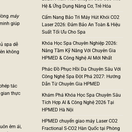
Hệ & Ứng Dụng Nâng Cơ, Trẻ Hóa
dòng
máy
Cẩm Nang Bảo Trì Máy Hút Khói CO2
 minh giúp
Laser 2026: Đảm Bảo An Toàn & Hiệu
Suất Tối Ưu Cho Spa
Khóa Học Spa Chuyên Nghiệp 2026:
hủ spa dễ
Nâng Tầm Kỹ Năng Với Chuyên Gia
tên không
HPMED & Công Nghệ AI Mới Nhất
Phác Đồ Phục Hồi Da Chuyên Sâu Với
Công Nghệ Spa Đột Phá 2027: Hướng
Dẫn Từ Chuyên Gia HPMED
phép tác
 gian thực
Khám Phá Khóa Học Spa Chuyên Sâu
Tích Hợp AI & Công Nghệ 2026 Tại
HPMED Hà Nội
HPMED chuyển giao máy Laser CO2
luôn êm ái,
Fractional S-CO2 Hàn Quốc tại Phòng