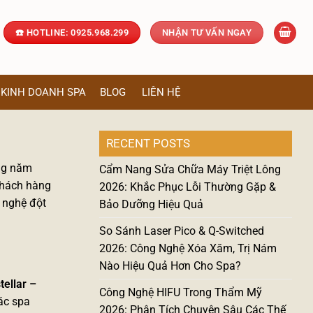
☎️ HOTLINE: 0925.968.299
NHẬN TƯ VẤN NGAY
KINH DOANH SPA
BLOG
LIÊN HỆ
RECENT POSTS
ong năm
Cẩm Nang Sửa Chữa Máy Triệt Lông
khách hàng
2026: Khắc Phục Lỗi Thường Gặp &
 nghệ đột
Bảo Dưỡng Hiệu Quả
So Sánh Laser Pico & Q-Switched
2026: Công Nghệ Xóa Xăm, Trị Nám
Nào Hiệu Quả Hơn Cho Spa?
tellar –
Công Nghệ HIFU Trong Thẩm Mỹ
ác spa
2026: Phân Tích Chuyên Sâu Các Thế