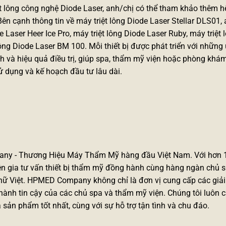
iệt lông công nghệ Diode Laser, anh/chị có thể tham khảo thêm h
ên cạnh thông tin về
máy triệt lông Diode Laser Stellar DLS01
,
e Laser Heer Ice Pro
,
máy triệt lông Diode Laser Ruby
,
máy triệt 
lông Diode Laser BM 100
. Mỗi thiết bị được phát triển với nhữn
h và hiệu quả điều trị, giúp spa, thẩm mỹ viện hoặc phòng khám
 dụng và kế hoạch đầu tư lâu dài.
ny - Thương Hiệu Máy Thẩm Mỹ hàng đầu Việt Nam. Với hơn
yên gia tư vấn thiết bị thẩm mỹ đồng hành cùng hàng ngàn chủ 
ụ nữ Việt. HPMED Company không chỉ là đơn vị cung cấp các giả
hành tin cậy của các chủ spa và thẩm mỹ viện. Chúng tôi luôn 
ản phẩm tốt nhất, cùng với sự hỗ trợ tận tình và chu đáo.