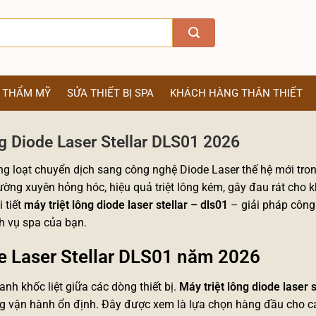
Ị THẨM MỸ
SỬA THIẾT BỊ SPA
KHÁCH HÀNG THÂN THIẾT
ng Diode Laser Stellar DLS01 2026
ồng loạt chuyển dịch sang công nghệ Diode Laser thế hệ mới tr
ng xuyên hỏng hóc, hiệu quả triệt lông kém, gây đau rát cho 
 tiết
máy triệt lông diode laser stellar – dls01
– giải pháp công
h vụ spa của bạn.
de Laser Stellar DLS01 năm 2026
nh khốc liệt giữa các dòng thiết bị.
Máy triệt lông diode laser
s
g vận hành ổn định. Đây được xem là lựa chọn hàng đầu cho c