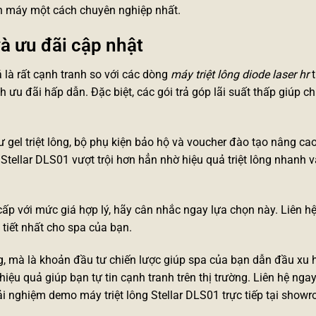
ành máy một cách chuyên nghiệp nhất.
và ưu đãi cập nhật
là rất cạnh tranh so với các dòng
máy triệt lông diode laser hr
t
ưu đãi hấp dẫn. Đặc biệt, các gói trả góp lãi suất thấp giúp c
gel triệt lông, bộ phụ kiện bảo hộ và voucher đào tạo nâng cao
a Stellar DLS01 vượt trội hơn hẳn nhờ hiệu quả triệt lông nhanh v
cấp
với mức giá hợp lý, hãy cân nhắc ngay lựa chọn này. Liên hệ
tiết nhất cho spa của bạn.
 lông, mà là khoản đầu tư chiến lược giúp spa của bạn dẫn đầu x
ệu quả giúp bạn tự tin cạnh tranh trên thị trường. Liên hệ ngay
rải nghiệm demo máy triệt lông Stellar DLS01 trực tiếp tại show