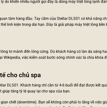
lý do khiến nhiều người gọi đây là dòng
máy triệt lông lạnh
đán
 quan tâm hàng đầu. Tay cầm của Stellar DLS01 có khả năng chịu
 thế linh kiện trong dài hạn. Đây là giải pháp
máy triệt lông
bền 
từ lông tơ mảnh đến lông cứng. Dù khách hàng có làn da sáng ha
i Wikipedia, việc kiểm soát bước sóng chính xác là chìa khóa đ
 tế cho chủ spa
Stellar DLS01. Khách hàng chỉ cần từ 4-6 buổi để đạt được kết quả
t giúp tăng tỷ lệ quay lại cho spa của bạn.
 gian chết (downtime). Bạn sẽ không còn phải lo lắng về việc g