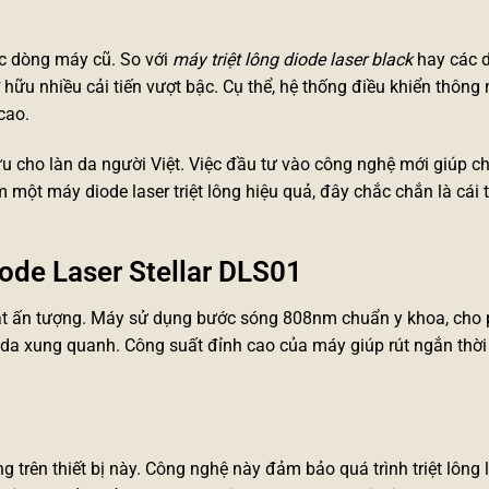
ác dòng máy cũ. So với
máy triệt lông diode laser black
hay các 
 hữu nhiều cải tiến vượt bậc. Cụ thể, hệ thống điều khiển thông
cao.
ưu cho làn da người Việt. Việc đầu tư vào công nghệ mới giúp c
ếm một
máy diode laser triệt lông
hiệu quả, đây chắc chắn là cái 
Diode Laser Stellar DLS01
ật ấn tượng. Máy sử dụng bước sóng 808nm chuẩn y khoa, cho 
da xung quanh. Công suất đỉnh cao của máy giúp rút ngắn thời
 trên thiết bị này. Công nghệ này đảm bảo quá trình triệt lông 